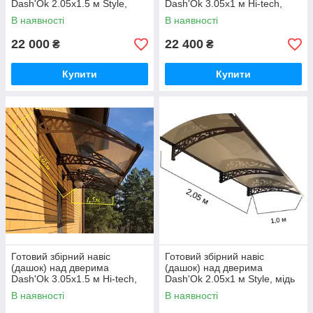
Dash'Ok 2.05x1.5 м Style,
Dash'Ok 3.05x1 м Hi-tech,
мідь антик, кронштейн,
мідь антик, моноліт 3 мм,
В наявності
В наявності
моноліт 3 мм, бронза
бронза
22 000
22 400
₴
₴
Купити
Купити
Готовий збірний навіс
Готовий збірний навіс
(дашок) над дверима
(дашок) над дверима
Dash'Ok 3.05x1.5 м Hi-tech,
Dash'Ok 2.05x1 м Style, мідь
темно-сірий, моноліт 3 мм,
антик, кронштейн, моноліт 3
В наявності
В наявності
бронза
мм, бронза