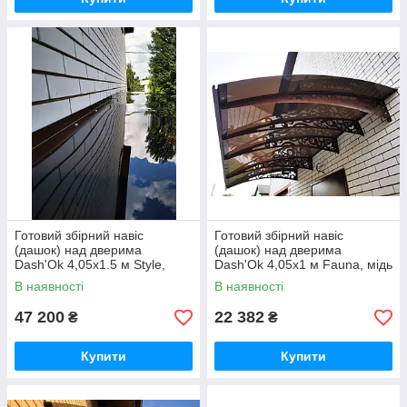
Готовий збірний навіс
Готовий збірний навіс
(дашок) над дверима
(дашок) над дверима
Dash'Ok 4,05x1.5 м Style,
Dash'Ok 4,05x1 м Fauna, мідь
мідь антик, моноліт 3 мм,
антик, моноліт 3 мм,
В наявності
В наявності
бронзовий
бронзовий
47 200
22 382
₴
₴
Купити
Купити