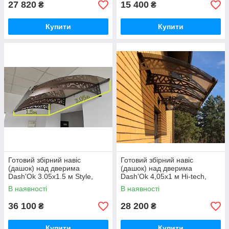
27 820
15 400
₴
₴
Купити
Купити
Готовий збірний навіс
Готовий збірний навіс
(дашок) над дверима
(дашок) над дверима
Dash'Ok 3.05x1.5 м Style,
Dash'Ok 4,05x1 м Hi-tech,
мідь антик, моноліт 3 мм,
мідь антик, моноліт 3 мм,
В наявності
В наявності
бронзовий
бронзовий
36 100
28 200
₴
₴
Купити
Купити