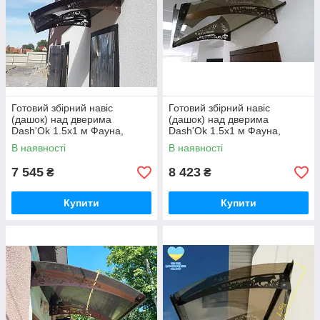
Готовий збірний навіс
Готовий збірний навіс
(дашок) над дверима
(дашок) над дверима
Dash'Ok 1.5x1 м Фауна,
Dash'Ok 1.5x1 м Фауна,
мідний кронштейн
мідний кронштейн
В наявності
В наявності
монолітний полікарбонат 4
монолітний полікарбонат 4
мм, Бронза
мм, Прозорий
7 545
8 423
₴
₴
Купити
Купити