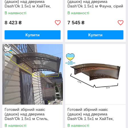
(дашок) над дверима
(дашок) над дверима
Dash'Ok 1.5x1 м ХайТек,
Dash'Ok 1.5x1 м Фауна, сірий
моноліт 4 мм, прозорий
кронштейн
В наявності
В наявності
8 423
7 545
₴
₴
Купити
Купити
Готовий збірний навіс
Готовий збірний навіс
(дашок) над дверима
(дашок) над дверима
Dash'Ok 1.5x1 м Стиль,
Dash'Ok 1.5x1 м ХайТек,
сотовий 6 мм, прозорий
сотовий 6 мм, прозорий
В наявності
В наявності