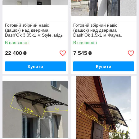
Готовий збірний навіс
Готовий збірний навіс
(дашок) над дверима
(дашок) над дверима
Dash'Ok 3.05x1 м Style, мідь
Dash'Ok 1.5x1 м Фауна,
антик, моноліт 3 мм,
мідний кронштейн сотовий
В наявності
В наявності
бронзовий
полікарбонат 6 мм, Прозорий
22 400
7 545
₴
₴
Купити
Купити