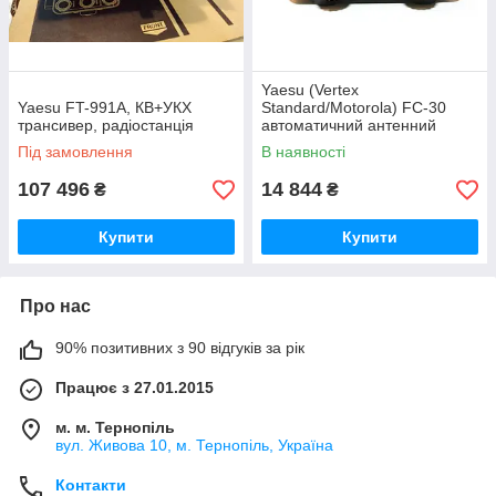
Yaesu (Vertex
Yaesu FT-991A, КВ+УКХ
Standard/Motorola) FC-30
трансивер, радіостанція
автоматичний антенний
тюнер
Під замовлення
В наявності
107 496
14 844
₴
₴
Купити
Купити
Про нас
90% позитивних з 90 відгуків за рік
Працює з 27.01.2015
м. м. Тернопіль
вул. Живова 10, м. Тернопіль, Україна
Контакти