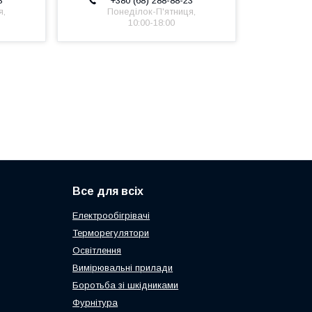
3
+380 (68) 288-88-23
я,
Понеділок-П'ятниця,
10:00-18:00
Все для всіх
Електрообігрівачі
Терморегулятори
Освітлення
Вимірювальні прилади
Боротьба зі шкідниками
Фурнітура