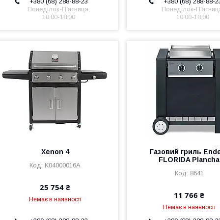
+380 (68) 288-88-23
+380 (68) 288-88-2
Понеділок-П'ятниця,
Понеділок-П'ятниц
10:00-18:00
10:00-18:00
Xenon 4
Газовий гриль End
FLORIDA Plancha
K04000016A
8641
25 754 ₴
11 766 ₴
Немає в наявності
Немає в наявності