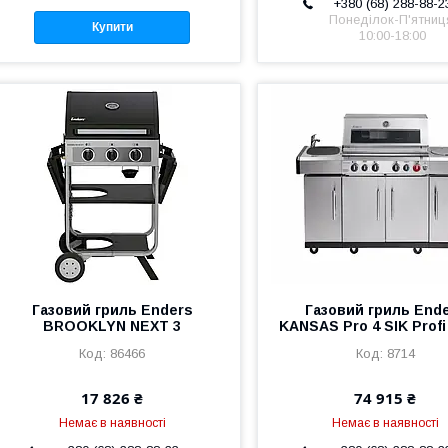
+380 (68) 288-88-2
Понеділок-П'ятниц
Купити
10:00-18:00
Газовий гриль Enders
Газовий гриль End
BROOKLYN NEXT 3
KANSAS Pro 4 SIK Profi
86466
8714
17 826 ₴
74 915 ₴
Немає в наявності
Немає в наявності