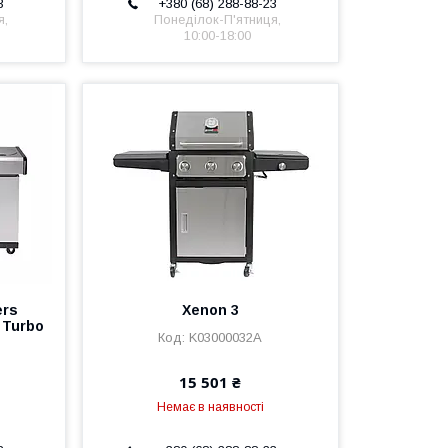
3
+380 (68) 288-88-23
я,
Понеділок-П'ятниця,
10:00-18:00
ers
Xenon 3
 Turbo
K03000032A
15 501 ₴
Немає в наявності