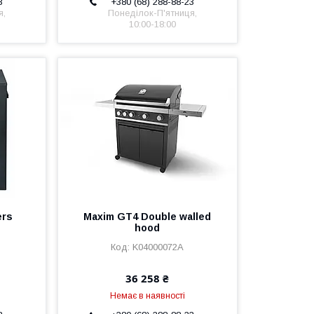
3
+380 (68) 288-88-23
я,
Понеділок-П'ятниця,
10:00-18:00
ers
Maxim GT4 Double walled
hood
K04000072A
36 258 ₴
Немає в наявності