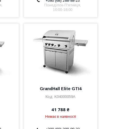
3
+380 (68) 288-88-23
я,
Понеділок-П'ятниця,
10:00-18:00
GrandHall Elite GTI4
K04000059А
41 788 ₴
Немає в наявності