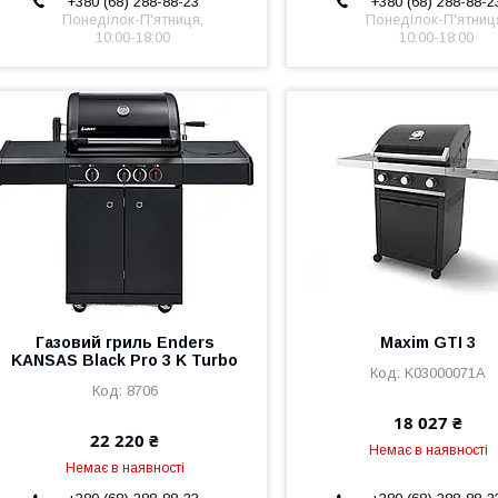
+380 (68) 288-88-23
+380 (68) 288-88-2
Понеділок-П'ятниця,
Понеділок-П'ятниц
10:00-18:00
10:00-18:00
Газовий гриль Enders
Maxim GTI 3
KANSAS Black Pro 3 K Turbo
K03000071A
8706
18 027 ₴
22 220 ₴
Немає в наявності
Немає в наявності