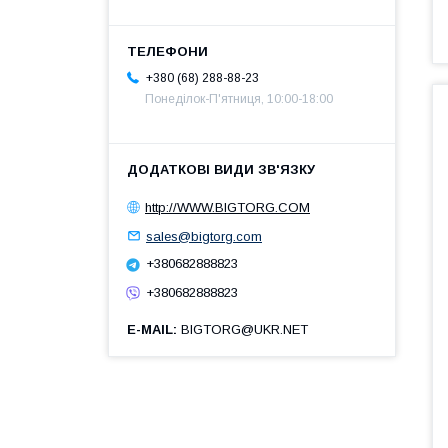
+380 (68) 288-88-23
Понеділок-П'ятниця, 10:00-18:00
http://WWW.BIGTORG.COM
sales@bigtorg.com
+380682888823
+380682888823
E-MAIL
BIGTORG@UKR.NET