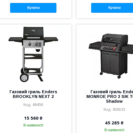
Купити
Купити
Газовий гриль Enders
Газовий гриль End
BROOKLYN NEXT 2
MONROE PRO 3 SIK T
Shadow
86456
838133
15 560 ₴
45 285 ₴
В наявності
В наявності