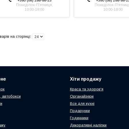
+380 (68) 288-88-23
+380 (68) 288-88-2
Понеділок-П'ятниця,
Понеділок-П'ятниц
10:00-18:00
10:00-18:00
рне
Хіти продажу
зок
Краса та здоров'я
, автобокси
Органайзери
ти
Все для кухні
Подарунки
Годинники
ажу
Декоративні наліпки