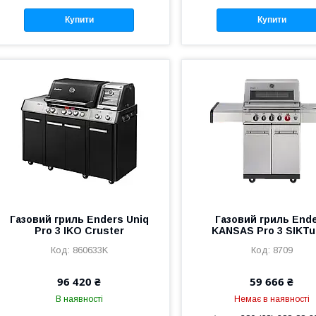
Купити
Купити
Газовий гриль Enders Uniq
Газовий гриль End
Pro 3 IKO Cruster
KANSAS Pro 3 SIKTu
860633K
8709
96 420 ₴
59 666 ₴
В наявності
Немає в наявності