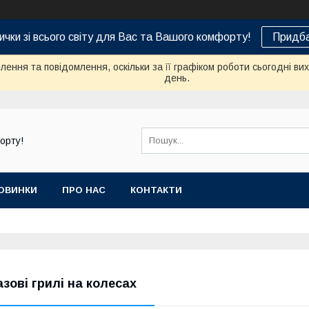
ички зі всього світу для Вас та Вашого комфорту!
Придба
ення та повідомлення, оскільки за її графіком роботи сьогодні в
день.
орту!
ОВИНКИ
ПРО НАС
КОНТАКТИ
азові грилі на колесах