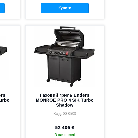
Купити
ers
Газовий гриль Enders
urbo
MONROE PRO 4 SIK Turbo
Shadow
838533
52 406 ₴
В наявності