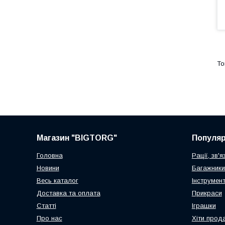
Магазин "BIGTORG"
Популя
Головна
Рації, зв'я
Новини
Багажники
Весь каталог
Інструмен
Доставка та оплата
Прикраси
Статті
Іграшки
Про нас
Хіти прод