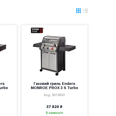
ers
Газовий гриль Enders
urbo
MONROE PROX 3 S Turbo
8374630
37 820 ₴
В наявності