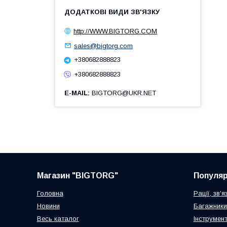
http://WWW.BIGTORG.COM
sales@bigtorg.com
+380682888823
+380682888823
E-MAIL
BIGTORG@UKR.NET
Магазин "BIGTORG"
Популя
Головна
Рації, зв'я
Новини
Багажники
Весь каталог
Інструмен