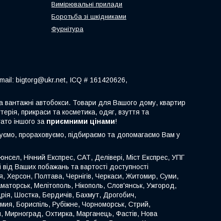
Вимірювальні прилади
Боротьба зі шкідниками
Фурнітура
ail: bigtorg@ukr.net, ICQ # 161420626,
 та вантажні автобокси. Товари для Вашого дому, квартир
терія, прикраси та косметика, одяг, взуття та
гато іншого за
приємними цінами
!
туємо, прораховуємо, підбираємо та допомагаємо Вам у
нсел, Нічний Експрес, САТ, Делівері, Міст Експрес, УПГ
ті від Ваших побажань та вартості доступності
иця, Херсон, Полтава, Чернігів, Черкаси, Житомир, Суми,
аматорськ, Мелітополь, Нікополь, Слов'янськ, Ужгород,
ія, Шостка, Бердичів, Бахмут, Дрогобич,
омия, Бориспіль, Рубіжне, Чорноморськ, Стрий,
й, Мирноград, Охтирка, Марганець, Фастів, Нова