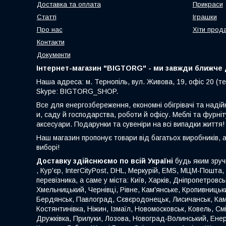
Доставка та оплата
Прикраси
Статті
Іграшки
Про нас
Хіти прод
Контакти
Документи
Інтернет-магазин "BIGTORG" - ми завжди ближче д
Наша адреса: м. Тернопіль, вул. Живова, 19, офіс 20 (те
Skype: BIGTORG_SHOP.
Все для енергозбереження, економні обігрівачі та надій
и, саду й господарства, роботи й офісу. Меблі та фурніт
аксесуари. Подарунки та сувеніри на всі випадки життя!
Наш магазин пропонує товари від багатьох виробників, 
виборі!
Доставку здійснюємо по всій Україні
будь яким зруч
, Кур'єр, InterCityPost, DHL, Меркурій, EMS, МЦМ-Пошта,
перевізника, а саме у міста: Київ, Харків, Дніпропетровс
Хмельницький, Чернівці, Рівне, Кам'янське, Кропивницьки
Бердянськ, Павлоград, Сєвєродонецьк, Лисичанськ, Кам
Костянтинівка, Ніжин, Ізмаїл, Новомосковськ, Ковель, С
Дружківка, Прилуки, Лозова, Новоград-Волинський, Енер