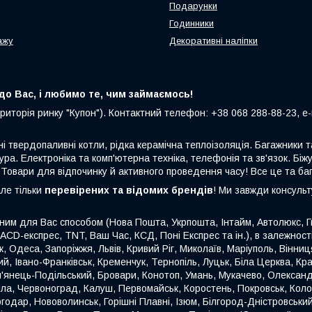
Подарунки
Годинники
ажу
Декоративні наліпки
о Вас, і любимо те, чим займаємось!
риторія ринку "Купон"). Контактний телефон: +38 068 288-88-23, e-m
ні твердопаливні котли, рідка керамічна теплоізоляція. Багажники
ура. Електроніка та комп'ютерна техніка, телефонія та зв'язок. Біжу
 Товари для відпочинку й активного проведення часу! Все це та ба
але тільки
перевірених та відомих брендів
! Ми завжди консуль
ним для Вас способом (Нова Пошта, Укрпошта, Інтайм, Автолюкс, Гю
 ACD-експрес, TNT, Ваш Час, КСД, Поні Експрес та ін.), в залежнос
ьк, Одеса, Запоріжжя, Львів, Кривий Ріг, Миколаїв, Маріуполь, Вінн
й, Івано-Франківськ, Кременчук, Тернопіль, Луцьк, Біла Церква, Кр
'янець-Подільський, Бровари, Конотоп, Умань, Мукачево, Олександр
міла, Червоноград, Калуш, Первомайськ, Коростень, Покровськ, Кол
годар, Нововолинськ, Горішні Плавні, Ізюм, Білгород-Дністровськи