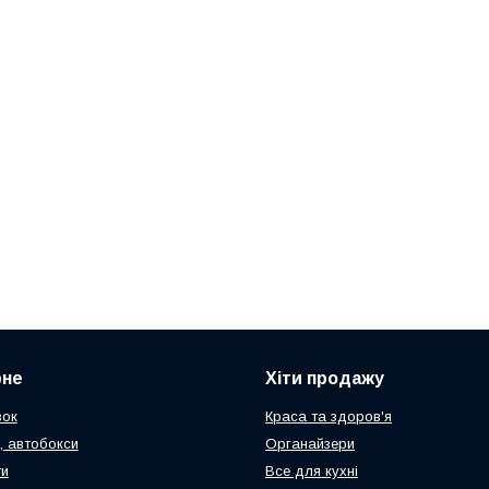
рне
Хіти продажу
зок
Краса та здоров'я
, автобокси
Органайзери
ти
Все для кухні