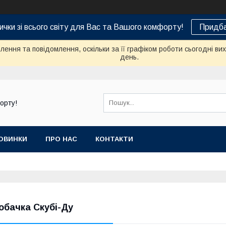
ички зі всього світу для Вас та Вашого комфорту!
Придба
ення та повідомлення, оскільки за її графіком роботи сьогодні в
день.
орту!
ОВИНКИ
ПРО НАС
КОНТАКТИ
обачка Скубі-Ду