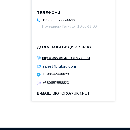
+380 (68) 288-88-23
Понеділок-П'ятниця, 10:00-18:00
http://WWW.BIGTORG.COM
sales@bigtorg.com
+380682888823
+380682888823
E-MAIL
BIGTORG@UKR.NET