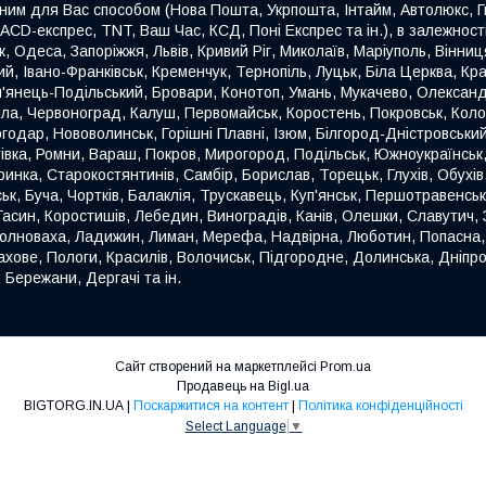
ним для Вас способом (Нова Пошта, Укрпошта, Інтайм, Автолюкс, Гю
 ACD-експрес, TNT, Ваш Час, КСД, Поні Експрес та ін.), в залежнос
ьк, Одеса, Запоріжжя, Львів, Кривий Ріг, Миколаїв, Маріуполь, Вінн
й, Івано-Франківськ, Кременчук, Тернопіль, Луцьк, Біла Церква, Кр
'янець-Подільський, Бровари, Конотоп, Умань, Мукачево, Олександр
міла, Червоноград, Калуш, Первомайськ, Коростень, Покровськ, Кол
годар, Нововолинськ, Горішні Плавні, Ізюм, Білгород-Дністровськи
етівка, Ромни, Вараш, Покров, Мирогород, Подільськ, Южноукраїнсь
инка, Старокостянтинів, Самбір, Борислав, Торецьк, Глухів, Обухів,
, Буча, Чортків, Балаклія, Трускавець, Куп'янськ, Першотравенськ
син, Коростишів, Лебедин, Виноградів, Канів, Олешки, Славутич, З
 Волноваха, Ладижин, Лиман, Мерефа, Надвірна, Люботин, Попасна
рахове, Пологи, Красилів, Волочиськ, Підгородне, Долинська, Дніпро
 Бережани, Дергачі та ін.
Сайт створений на маркетплейсі
Prom.ua
Продавець на Bigl.ua
BIGTORG.IN.UA |
Поскаржитися на контент
|
Політика конфіденційності
Select Language
▼