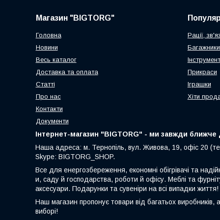
Магазин "BIGTORG"
Популя
Головна
Рації, зв'я
Новини
Багажники
Весь каталог
Інструмен
Доставка та оплата
Прикраси
Статті
Іграшки
Про нас
Хіти прод
Контакти
Документи
Інтернет-магазин "BIGTORG" - ми завжди ближче д
Наша адреса: м. Тернопіль, вул. Живова, 19, офіс 20 (те
Skype: BIGTORG_SHOP.
Все для енергозбереження, економні обігрівачі та надій
и, саду й господарства, роботи й офісу. Меблі та фурніт
аксесуари. Подарунки та сувеніри на всі випадки життя!
Наш магазин пропонує товари від багатьох виробників, 
виборі!