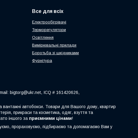
Все для всіх
Електрообігрівачі
Терморегулятори
Освітлення
Вимірювальні прилади
Боротьба зі шкідниками
Фурнітура
ail: bigtorg@ukr.net, ICQ # 161420626,
 та вантажні автобокси. Товари для Вашого дому, квартир
терія, прикраси та косметика, одяг, взуття та
гато іншого за
приємними цінами
!
туємо, прораховуємо, підбираємо та допомагаємо Вам у