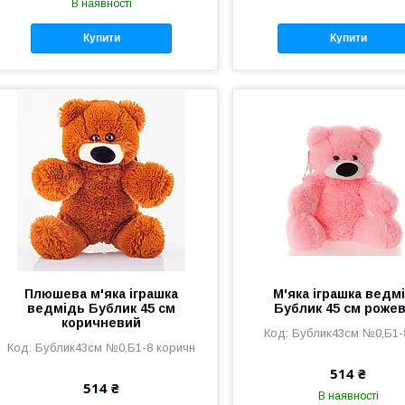
В наявності
Купити
Купити
Плюшева м'яка іграшка
М'яка іграшка ведм
ведмідь Бублик 45 см
Бублик 45 см роже
коричневий
Бублик43см №0,Б1-
Бублик43см №0,Б1-8 коричн
514 ₴
514 ₴
В наявності