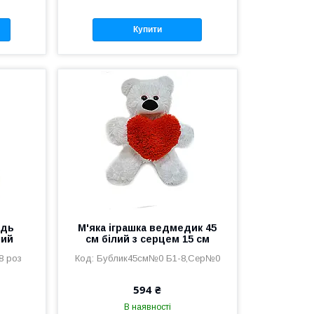
Купити
ідь
М'яка іграшка ведмедик 45
вий
см білий з серцем 15 см
8 роз
Бублик45см№0 Б1-8,Сер№0
594 ₴
В наявності