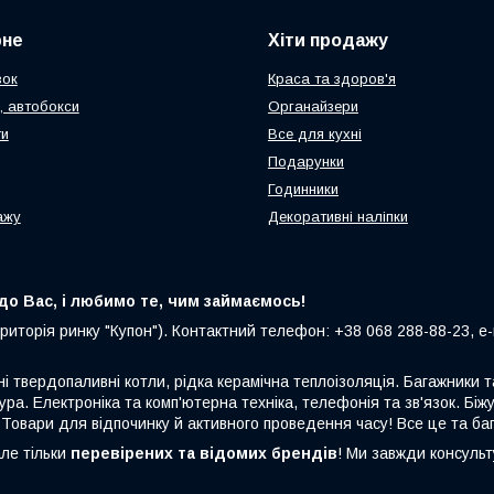
рне
Хіти продажу
зок
Краса та здоров'я
, автобокси
Органайзери
ти
Все для кухні
Подарунки
Годинники
ажу
Декоративні наліпки
о Вас, і любимо те, чим займаємось!
риторія ринку "Купон"). Контактний телефон: +38 068 288-88-23, e-m
ні твердопаливні котли, рідка керамічна теплоізоляція. Багажники
ура. Електроніка та комп'ютерна техніка, телефонія та зв'язок. Біжу
 Товари для відпочинку й активного проведення часу! Все це та ба
але тільки
перевірених та відомих брендів
! Ми завжди консуль