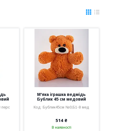
ідь
М'яка іграшка ведмідь
овий
Бублик 45 см медовий
 перс
Бублик45см №0,Б1-8 мед
514 ₴
В наявності