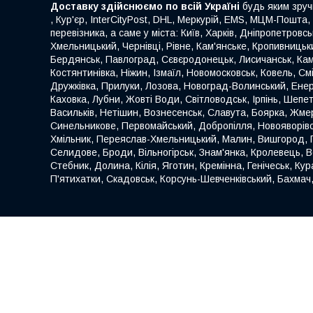
Доставку здійснюємо по всій Україні
будь яким зруч
, Кур'єр, InterCityPost, DHL, Меркурій, EMS, МЦМ-Пошта,
перевізника, а саме у міста: Київ, Харків, Дніпропетровс
Хмельницький, Чернівці, Рівне, Кам'янське, Кропивницьки
Бердянськ, Павлоград, Сєвєродонецьк, Лисичанськ, Кам
Костянтинівка, Ніжин, Ізмаїл, Новомосковськ, Ковель, С
Дружківка, Прилуки, Лозова, Новоград-Волинський, Енер
Каховка, Лубни, Жовті Води, Світловодськ, Ірпінь, Шеп
Васильків, Нетішин, Вознесенськ, Славута, Боярка, Жмер
Синельникове, Первомайський, Добропілля, Новояворівськ
Хмільник, Переяслав-Хмельницький, Малин, Вишгород, Га
Селидове, Броди, Вільногірськ, Знам'янка, Кролевець,
Стебник, Долина, Кілія, Яготин, Кремінна, Генічеськ, Ку
П'ятихатки, Скадовськ, Корсунь-Шевченківський, Бахмач,