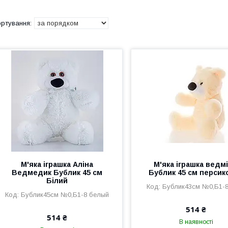
М'яка іграшка Аліна
М'яка іграшка ведм
Ведмедик Бублик 45 см
Бублик 45 см персик
Білий
Бублик43см №0,Б1-8
Бублик45см №0,Б1-8 белый
514 ₴
514 ₴
В наявності