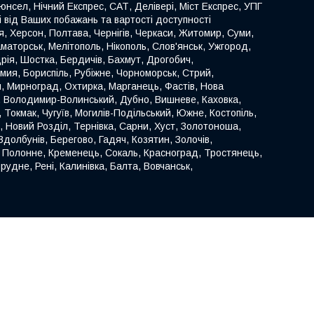
нсел, Нічний Експрес, САТ, Делівері, Міст Експрес, УПГ
ті від Ваших побажань та вартості доступності
иця, Херсон, Полтава, Чернігів, Черкаси, Житомир, Суми,
аматорськ, Мелітополь, Нікополь, Слов'янськ, Ужгород,
ія, Шостка, Бердичів, Бахмут, Дрогобич,
омия, Бориспіль, Рубіжне, Чорноморськ, Стрий,
й, Мирноград, Охтирка, Марганець, Фастів, Нова
к, Володимир-Волинський, Дубно, Вишневе, Каховка,
 Токмак, Чугуїв, Могилів-Подільський, Южне, Костопіль,
, Новий Розділ, Тернівка, Сарни, Хуст, Золотоноша,
долбунів, Берегово, Гадяч, Козятин, Золочів,
, Полонне, Кременець, Сокаль, Красноград, Тростянець,
рудне, Рені, Калинівка, Балта, Вовчанськ,