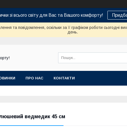
ички зі всього світу для Вас та Вашого комфорту!
Придба
ення та повідомлення, оскільки за її графіком роботи сьогодні в
день.
орту!
ОВИНКИ
ПРО НАС
КОНТАКТИ
люшевий ведмедик 45 см