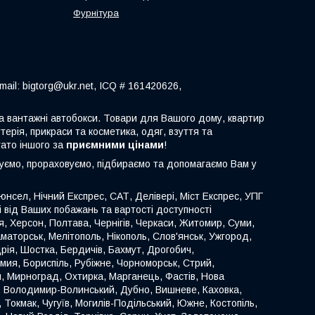
Фурнітура
ail: bigtorg@ukr.net, ICQ # 161420626,
 та вантажні автобокси. Товари для Вашого дому, квартир
терія, прикраси та косметика, одяг, взуття та
гато іншого за
приємними цінами
!
туємо, прораховуємо, підбираємо та допомагаємо Вам у
нсел, Нічний Експрес, САТ, Делівері, Міст Експрес, УПГ
ті від Ваших побажань та вартості доступності
иця, Херсон, Полтава, Чернігів, Черкаси, Житомир, Суми,
аматорськ, Мелітополь, Нікополь, Слов'янськ, Ужгород,
ія, Шостка, Бердичів, Бахмут, Дрогобич,
омия, Бориспіль, Рубіжне, Чорноморськ, Стрий,
й, Мирноград, Охтирка, Марганець, Фастів, Нова
к, Володимир-Волинський, Дубно, Вишневе, Каховка,
 Токмак, Чугуїв, Могилів-Подільський, Южне, Костопіль,