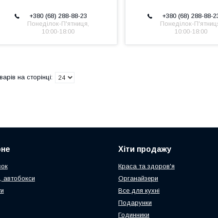
+380 (68) 288-88-23
+380 (68) 288-88-2
Понеділок-П'ятниця,
Понеділок-П'ятниц
10:00-18:00
10:00-18:00
рне
Хіти продажу
зок
Краса та здоров'я
, автобокси
Органайзери
ти
Все для кухні
Подарунки
Годинники