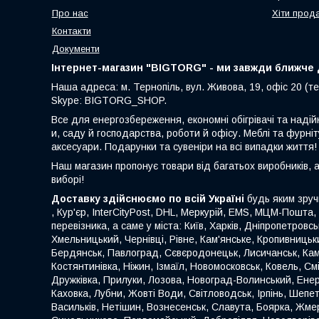
Про нас
Хіти прод
Контакти
Документи
Інтернет-магазин "BIGTORG" - ми завжди ближче д
Наша адреса: м. Тернопіль, вул. Живова, 19, офіс 20 (те
Skype: BIGTORG_SHOP.
Все для енергозбереження, економні обігрівачі та надій
и, саду й господарства, роботи й офісу. Меблі та фурніт
аксесуари. Подарунки та сувеніри на всі випадки життя!
Наш магазин пропонує товари від багатьох виробників, 
виборі!
Доставку здійснюємо по всій Україні
будь яким зруч
, Кур'єр, InterCityPost, DHL, Меркурій, EMS, МЦМ-Пошта,
перевізника, а саме у міста: Київ, Харків, Дніпропетровс
Хмельницький, Чернівці, Рівне, Кам'янське, Кропивницьки
Бердянськ, Павлоград, Сєвєродонецьк, Лисичанськ, Кам
Костянтинівка, Ніжин, Ізмаїл, Новомосковськ, Ковель, С
Дружківка, Прилуки, Лозова, Новоград-Волинський, Енер
Каховка, Лубни, Жовті Води, Світловодськ, Ірпінь, Шеп
Васильків, Нетішин, Вознесенськ, Славута, Боярка, Жмер