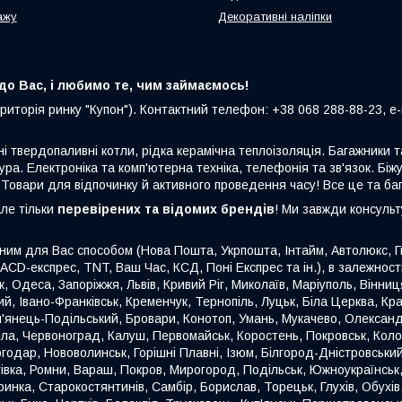
ажу
Декоративні наліпки
о Вас, і любимо те, чим займаємось!
риторія ринку "Купон"). Контактний телефон: +38 068 288-88-23, e-m
ні твердопаливні котли, рідка керамічна теплоізоляція. Багажники
ура. Електроніка та комп'ютерна техніка, телефонія та зв'язок. Біжу
 Товари для відпочинку й активного проведення часу! Все це та ба
але тільки
перевірених та відомих брендів
! Ми завжди консуль
ним для Вас способом (Нова Пошта, Укрпошта, Інтайм, Автолюкс, Гю
 ACD-експрес, TNT, Ваш Час, КСД, Поні Експрес та ін.), в залежнос
ьк, Одеса, Запоріжжя, Львів, Кривий Ріг, Миколаїв, Маріуполь, Вінн
й, Івано-Франківськ, Кременчук, Тернопіль, Луцьк, Біла Церква, Кр
'янець-Подільський, Бровари, Конотоп, Умань, Мукачево, Олександр
міла, Червоноград, Калуш, Первомайськ, Коростень, Покровськ, Кол
годар, Нововолинськ, Горішні Плавні, Ізюм, Білгород-Дністровськи
етівка, Ромни, Вараш, Покров, Мирогород, Подільськ, Южноукраїнсь
инка, Старокостянтинів, Самбір, Борислав, Торецьк, Глухів, Обухів,