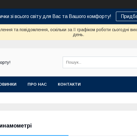
ички зі всього світу для Вас та Вашого комфорту!
Придба
ення та повідомлення, оскільки за її графіком роботи сьогодні в
день.
орту!
ОВИНКИ
ПРО НАС
КОНТАКТИ
инамометрі