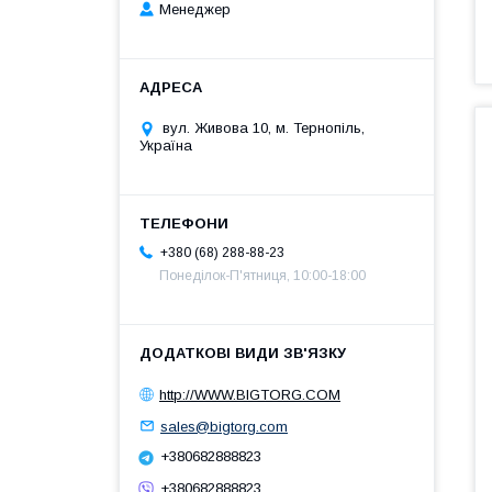
Менеджер
вул. Живова 10, м. Тернопіль,
Україна
+380 (68) 288-88-23
Понеділок-П'ятниця, 10:00-18:00
http://WWW.BIGTORG.COM
sales@bigtorg.com
+380682888823
+380682888823