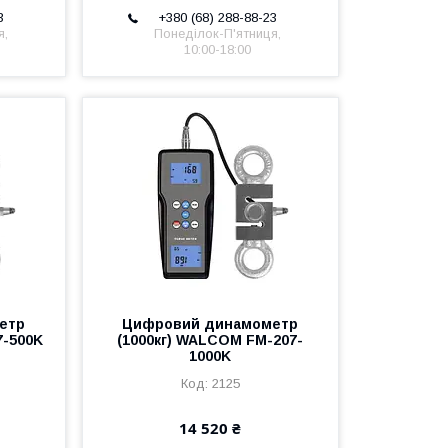
3
+380 (68) 288-88-23
я,
Понеділок-П'ятниця,
10:00-18:00
етр
Цифровий динамометр
7-500K
(1000кг) WALCOM FM-207-
1000K
2125
14 520 ₴