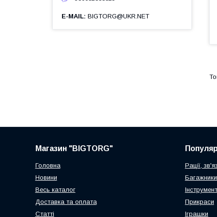
E-MAIL
BIGTORG@UKR.NET
Магазин "BIGTORG"
Популя
Головна
Рації, зв'я
Новини
Багажники
Весь каталог
Інструмен
Доставка та оплата
Прикраси
Статті
Іграшки