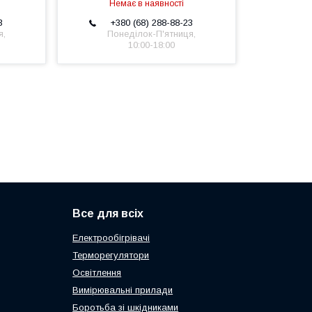
Немає в наявності
3
+380 (68) 288-88-23
я,
Понеділок-П'ятниця,
10:00-18:00
Все для всіх
Електрообігрівачі
Терморегулятори
Освітлення
Вимірювальні прилади
Боротьба зі шкідниками