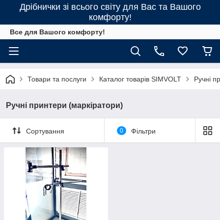
Дрібнички зі всього світу для Вас та Вашого
комфорту!
Все для Вашого комфорту!
Товари та послуги
Каталог товарів SIMVOLT
Ручні п
Ручні принтери (маркіратори)
Сортування
0
Фільтри