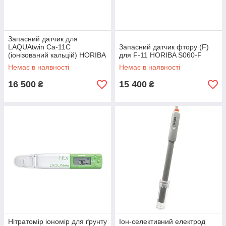
Запасний датчик для
LAQUAtwin Ca‐11C
Запасний датчик фтору (F)
(іонізований кальцій) HORIBA
для F-11 HORIBA S060‐F
S051
Немає в наявності
Немає в наявності
16 500
15 400
₴
₴
Нітратомір іономір для ґрунту
Іон-селективний електрод