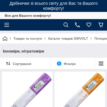
Дрібнички зі всього світу для Вас та Вашого
комфорту!
Все для Вашого комфорту!
Товари та послуги
Каталог товарів SIMVOLT
Потеціо
Іономіри, нітратоміри
Сортування
0
Фільтри