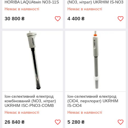
HORIBA LAQUAtwin NO3-11S
(NO3, нітрат) UKRHIM IS-NO3
Немає в наявності
Немає в наявності
30 800
4 400
₴
₴
Іон-селективний електрод
Іон-селективний електрод
комбінований (NO3, нітрат)
(ClO4, перхлорат) UKRHIM
UKRHIM ISC-PNO3-COMB
IS-ClO4
Немає в наявності
Немає в наявності
26 840
5 280
₴
₴