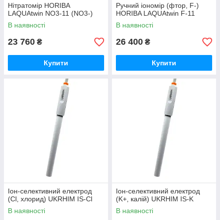
Нітратомір HORIBA
Ручний іономір (фтор, F-)
LAQUAtwin NO3-11 (NO3-)
HORIBA LAQUAtwin F‐11
В наявності
В наявності
23 760
26 400
₴
₴
Купити
Купити
Іон-селективний електрод
Іон-селективний електрод
(Cl, хлорид) UKRHIM IS-Cl
(K+, калій) UKRHIM IS-K
В наявності
В наявності