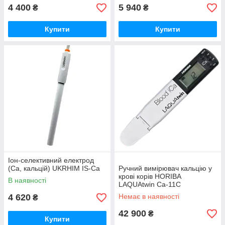
4 400
5 940
₴
₴
Купити
Купити
Іон-селективний електрод
(Ca, кальцій) UKRHIM IS-Ca
Ручний вимірювач кальцію у
крові корів HORIBA
В наявності
LAQUAtwin Ca-11C
4 620
Немає в наявності
₴
42 900
₴
Купити