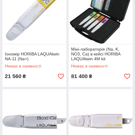
Міні-лабораторія (Na, K,
Іономір HORIBA LAQUAtwin
NO3, Ca) в кейсі HORIBA
NA-11 (Na+)
LAQUAtwin 4M kit
Немає в наявності
Немає в наявності
21 560
81 400
₴
₴