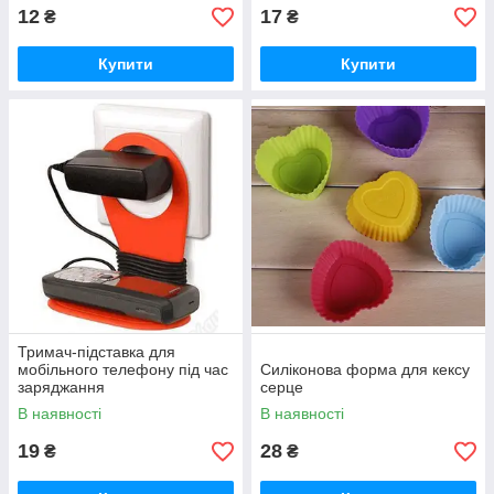
12
17
₴
₴
Купити
Купити
Тримач-підставка для
мобільного телефону під час
Силіконова форма для кексу
заряджання
серце
В наявності
В наявності
19
28
₴
₴