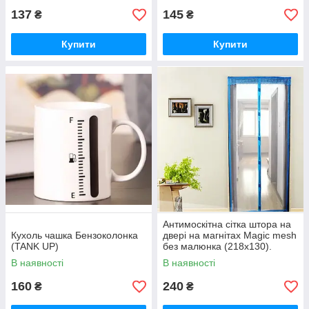
137
145
₴
₴
Купити
Купити
Антимоскітна сітка штора на
Кухоль чашка Бензоколонка
двері на магнітах Magic mesh
(TANK UP)
без малюнка (218х130).
Блакитна
В наявності
В наявності
160
240
₴
₴