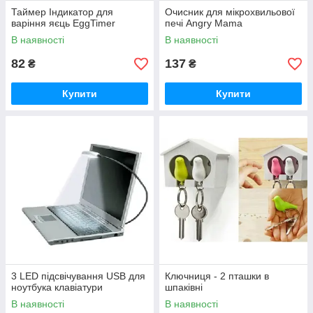
Таймер Індикатор для
Очисник для мікрохвильової
варіння яєць EggTimer
печі Angry Mama
В наявності
В наявності
82
137
₴
₴
Купити
Купити
3 LED підсвічування USB для
Ключниця - 2 пташки в
ноутбука клавіатури
шпаківні
В наявності
В наявності