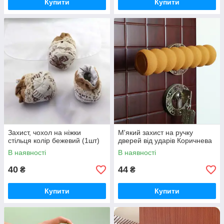
Купити
Купити
Захист, чохол на ніжки
М'який захист на ручку
стільця колір бежевий (1шт)
дверей від ударів Коричнева
В наявності
В наявності
40
44
₴
₴
Купити
Купити