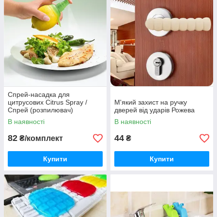
Спрей-насадка для
цитрусових Citrus Spray /
М'який захист на ручку
Спрей (розпилювач)
дверей від ударів Рожева
цитрусових Цитрус Спрей, 2
В наявності
В наявності
спрею + підставка
82
44
₴/комплект
₴
Купити
Купити