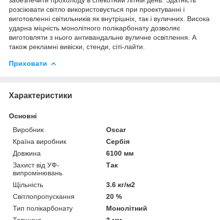
розсіювати світло використовується при проектуванні і
виготовленні світильників як внутрішніх, так і вуличних. Висока
ударна міцність монолітного полікарбонату дозволяє
виготовляти з нього антивандальне вуличне освітлення. А
також рекламні вивіски, стенди, сіті-лайти.
Приховати
Характеристики
Основні
Виробник
Oscar
Країна виробник
Сербія
Довжина
6100 мм
Захист від УФ-
Так
випромінювань
Щільність
3.6 кг/м2
Світлопропускання
20 %
Тип полікарбонату
Монолітний
Товщина
3 мм