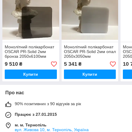
Монолітний полікарбонат
Монолітний полікарбонат
Моно
OSCAR PR-Solid 2мм
OSCAR PR-Solid 2мм опал
OSCA
бронза 2050х6100мм
2050х3050мм
205
9 510
5 341
10 
₴
₴
Купити
Купити
Про нас
90% позитивних з 90 відгуків за рік
Працює з 27.01.2015
м. м. Тернопіль
вул. Живова 10, м. Тернопіль, Україна