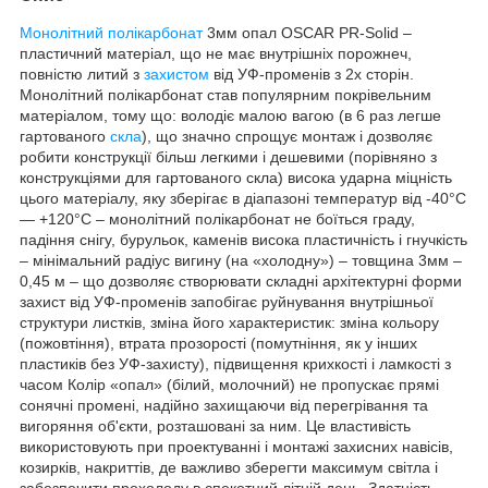
Монолітний полікарбонат
3мм опал OSCAR PR-Solid –
пластичний матеріал, що не має внутрішніх порожнеч,
повністю литий з
захистом
від УФ-променів з 2х сторін.
Монолітний полікарбонат став популярним покрівельним
матеріалом, тому що: володіє малою вагою (в 6 раз легше
гартованого
скла
), що значно спрощує монтаж і дозволяє
робити конструкції більш легкими і дешевими (порівняно з
конструкціями для гартованого скла) висока ударна міцність
цього матеріалу, яку зберігає в діапазоні температур від -40°С
— +120°С – монолітний полікарбонат не боїться граду,
падіння снігу, бурульок, каменів висока пластичність і гнучкість
– мінімальний радіус вигину (на «холодну») – товщина 3мм –
0,45 м – що дозволяє створювати складні архітектурні форми
захист від УФ-променів запобігає руйнування внутрішньої
структури листків, зміна його характеристик: зміна кольору
(пожовтіння), втрата прозорості (помутніння, як у інших
пластиків без УФ-захисту), підвищення крихкості і ламкості з
часом Колір «опал» (білий, молочний) не пропускає прямі
сонячні промені, надійно захищаючи від перегрівання та
вигоряння об'єкти, розташовані за ним. Це властивість
використовують при проектуванні і монтажі захисних навісів,
козирків, накриттів, де важливо зберегти максимум світла і
забезпечити прохолоду в спекотний літній день. Здатність