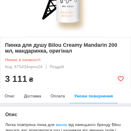
Пинка для душу Bilou Creamy Mandarin 200
мл, мандаринка, оригінал
Немає в наявності
Код: 675434прпн24
Роздріб
3 111
₴
Опис
Доставка
Оплата
Умови повернення
Опис
Легка повітряна пінка для
ванни
від німецького бренду Bilou
змусить вас відмовитися раз і назавжди від звичних гелів і