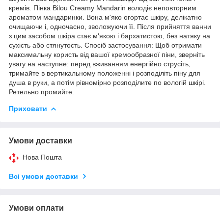
кремів. Пінка Bilou Creamy Mandarin володіє неповторним
ароматом мандаринки. Вона м'яко огортає шкіру, делікатно
очищаючи і, одночасно, зволожуючи її. Після прийняття ванни
з цим засобом шкіра стає м'якою і бархатистою, без натяку на
сухість або стянутость. Спосіб застосування: Щоб отримати
максимальну користь від вашої кремообразної піни, зверніть
увагу на наступне: перед вживанням енергійно струсіть,
тримайте в вертикальному положенні і розподіліть піну для
душа в руки, а потім рівномірно розподілите по вологій шкірі.
Ретельно промийте.
Приховати
Умови доставки
Нова Пошта
Всі умови доставки
Умови оплати