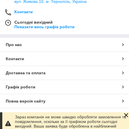
вул. Живова 10, м. Тернопіль, Україна
Контакти
Сьогодні вихідний
Показати весь графік роботи
Про нас
Контакти
Доставка та оплата
Графік роботи
Повна версія сайту
Сайт створено на маркетплейсі
Prom.ua
Зараз компанія не може швидко обробляти замовлення та
повідомлення, оскільки за її графіком роботи сьогодні
вихідний. Ваша заявка буде оброблена в найближчий