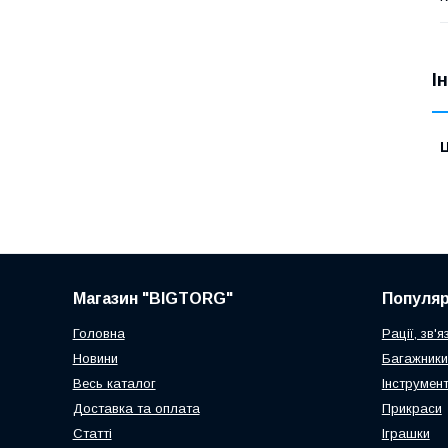
І
Ц
Магазин "BIGTORG"
Популя
Головна
Рації, зв'я
Новини
Багажники
Весь каталог
Інструмен
Доставка та оплата
Прикраси
Статті
Іграшки