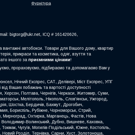
Фурнітура
ail: bigtorg@ukr.net, ICQ # 161420626,
 та вантажні автобокси. Товари для Вашого дому, квартир
терія, прикраси та косметика, одяг, взуття та
гато іншого за
приємними цінами
!
туємо, прораховуємо, підбираємо та допомагаємо Вам у
нсел, Нічний Експрес, САТ, Делівері, Міст Експрес, УПГ
ті від Ваших побажань та вартості доступності
иця, Херсон, Полтава, Чернігів, Черкаси, Житомир, Суми,
аматорськ, Мелітополь, Нікополь, Слов'янськ, Ужгород,
ія, Шостка, Бердичів, Бахмут, Дрогобич,
омия, Бориспіль, Рубіжне, Чорноморськ, Стрий,
й, Мирноград, Охтирка, Марганець, Фастів, Нова
к, Володимир-Волинський, Дубно, Вишневе, Каховка,
 Токмак, Чугуїв, Могилів-Подільський, Южне, Костопіль,
, Новий Розділ, Тернівка, Сарни, Хуст, Золотоноша,