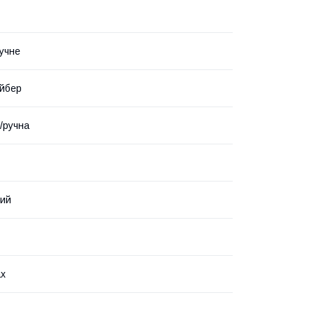
учне
йбер
/ручна
вий
ах