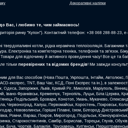
ажу
Декоративні наліпки
о Вас, і любимо те, чим займаємось!
риторія ринку "Купон"). Контактний телефон: +38 068 288-88-23, e-m
ні твердопаливні котли, рідка керамічна теплоізоляція. Багажники
ура. Електроніка та комп'ютерна техніка, телефонія та зв'язок. Біжу
 Товари для відпочинку й активного проведення часу! Все це та ба
але тільки
перевірених та відомих брендів
! Ми завжди консуль
ним для Вас способом (Нова Пошта, Укрпошта, Інтайм, Автолюкс, Гю
 ACD-експрес, TNT, Ваш Час, КСД, Поні Експрес та ін.), в залежнос
ьк, Одеса, Запоріжжя, Львів, Кривий Ріг, Миколаїв, Маріуполь, Вінн
й, Івано-Франківськ, Кременчук, Тернопіль, Луцьк, Біла Церква, Кр
'янець-Подільський, Бровари, Конотоп, Умань, Мукачево, Олександр
міла, Червоноград, Калуш, Первомайськ, Коростень, Покровськ, Кол
годар, Нововолинськ, Горішні Плавні, Ізюм, Білгород-Дністровськи
етівка, Ромни, Вараш, Покров, Мирогород, Подільськ, Южноукраїнсь
инка, Старокостянтинів, Самбір, Борислав, Торецьк, Глухів, Обухів,
, Буча, Чортків, Балаклія, Трускавець, Куп'янськ, Першотравенськ