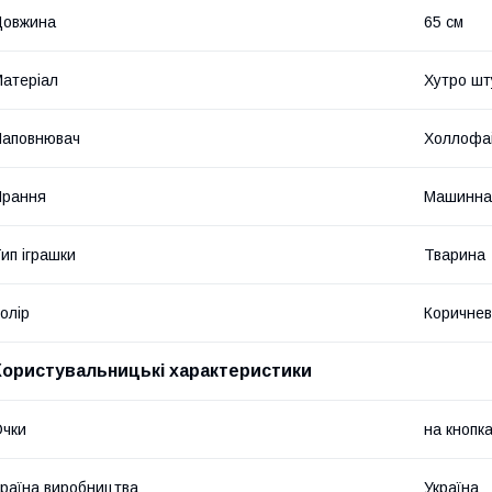
Довжина
65 см
атеріал
Хутро шт
Наповнювач
Холлофа
Прання
Машинна
ип іграшки
Тварина
олір
Коричне
Користувальницькі характеристики
чки
на кнопк
раїна виробництва
Україна