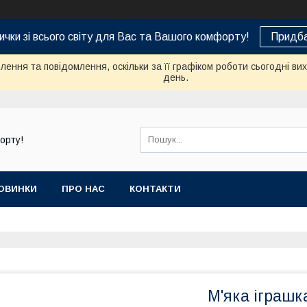
ички зі всього світу для Вас та Вашого комфорту!
Придба
ення та повідомлення, оскільки за її графіком роботи сьогодні в
день.
орту!
ОВИНКИ
ПРО НАС
КОНТАКТИ
М'яка іграшк