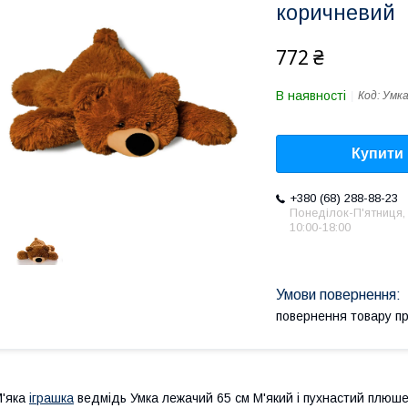
коричневий
772 ₴
В наявності
Код:
Умка
Купити
+380 (68) 288-88-23
Понеділок-П'ятниця,
10:00-18:00
повернення товару п
'яка
іграшка
ведмідь Умка лежачий 65 см М'який і пухнастий плюш