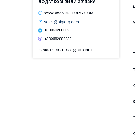
http://WWW.BIGTORG.COM
sales@bigtorg.com
М
+380682888823
+380682888823
E-MAIL
BIGTORG@UKR.NET
Т
К
О
К