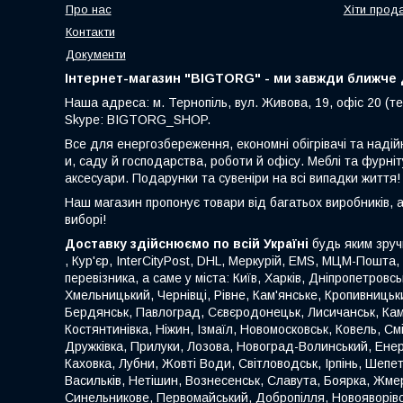
Про нас
Хіти прод
Контакти
Документи
Інтернет-магазин "BIGTORG" - ми завжди ближче д
Наша адреса: м. Тернопіль, вул. Живова, 19, офіс 20 (те
Skype: BIGTORG_SHOP.
Все для енергозбереження, економні обігрівачі та надій
и, саду й господарства, роботи й офісу. Меблі та фурніт
аксесуари. Подарунки та сувеніри на всі випадки життя!
Наш магазин пропонує товари від багатьох виробників, 
виборі!
Доставку здійснюємо по всій Україні
будь яким зруч
, Кур'єр, InterCityPost, DHL, Меркурій, EMS, МЦМ-Пошта,
перевізника, а саме у міста: Київ, Харків, Дніпропетровс
Хмельницький, Чернівці, Рівне, Кам'янське, Кропивницьки
Бердянськ, Павлоград, Сєвєродонецьк, Лисичанськ, Кам
Костянтинівка, Ніжин, Ізмаїл, Новомосковськ, Ковель, С
Дружківка, Прилуки, Лозова, Новоград-Волинський, Енер
Каховка, Лубни, Жовті Води, Світловодськ, Ірпінь, Шеп
Васильків, Нетішин, Вознесенськ, Славута, Боярка, Жмер
Синельникове, Первомайський, Добропілля, Новояворівськ