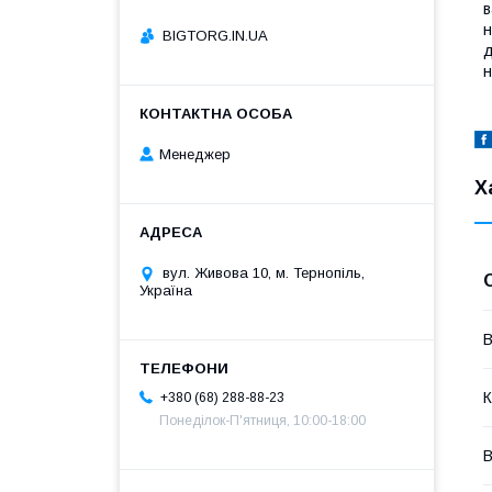
в
н
BIGTORG.IN.UA
д
н
Менеджер
Х
вул. Живова 10, м. Тернопіль,
Україна
В
К
+380 (68) 288-88-23
Понеділок-П'ятниця, 10:00-18:00
В