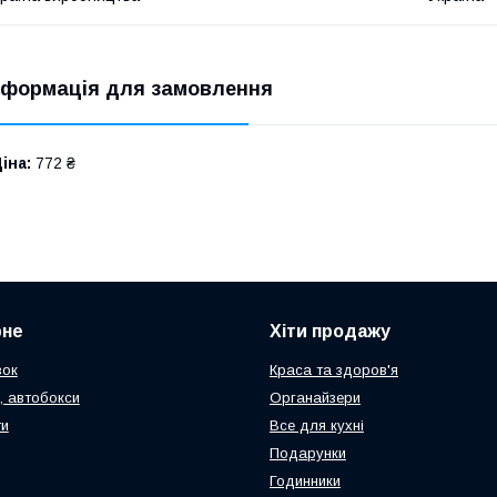
нформація для замовлення
іна:
772 ₴
рне
Хіти продажу
зок
Краса та здоров'я
, автобокси
Органайзери
ти
Все для кухні
Подарунки
Годинники