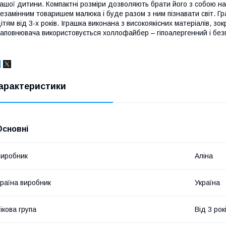
ашої дитини. Компактні розміри дозволяють брати його з собою на 
езамінним товаришем малюка і буде разом з ним пізнавати світ. 
ітям від 3-х років. Іграшка виконана з високоякісних матеріалів, з
аповнювача використовується холлофайбер – гіпоалергенний і без
арактеристики
Основні
иробник
Аліна
раїна виробник
Україна
ікова група
Від 3 рок