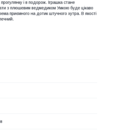
прогулянку і в подорож. Іграшка стане
Грати з плюшевим ведмедиком Умкою буде цікаво
окрема приємного на дотик штучного хутра. В якості
печний.
ів