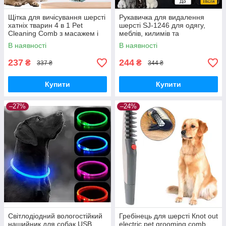
Щітка для вичісування шерсті
Рукавичка для видалення
хатніх тварин 4 в 1 Pet
шерсті SJ-1246 для одягу,
Cleaning Comb з масажем і
меблів, килимів та
чищенням речей Pink W28
автомобіля
В наявності
В наявності
237
244
₴
₴
337 ₴
344 ₴
Купити
Купити
–27%
–24%
Світлодіодний вологостійкий
Гребінець для шерсті Кnot out
нашийник для собак USB
electric pet grooming comb