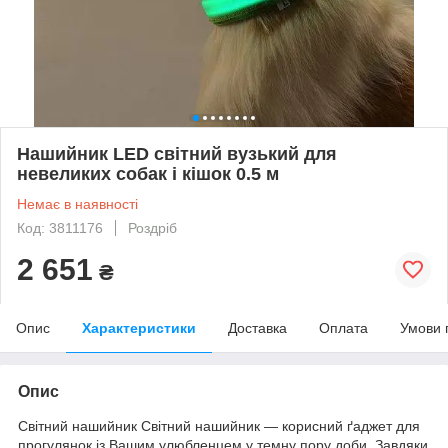
Нашийник LED світний вузький для
невеликих собак і кішок 0.5 м
Немає в наявності
Код: 3811176
Роздріб
2 651
₴
Опис
Характеристики
Доставка
Оплата
Умови 
Опис
Світний нашийник Світний нашийник — корисний ґаджет для
прогулянок із Вашим улюбленцем у темну пору доби. Завдяки