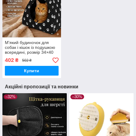
М'який будиночок для
собак і кішок із подушкою
всередині, розмір 34×40
см — комфортне укриття
402
₴
502 ₴
для хатніх тварин
Купити
Акційні пропозиції та новинки
–32%
–30%