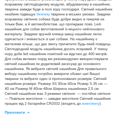
яскравому світлодіодному модулю, вбудованому в нашийник,
тварина завжди буде в полі зору господаря. Світний нашийник
неабияк підвищує
безпеку
тварини в міських умовах. Завдяки
яскравому світінню собака буде добре видно в темряві не
тільки Вам, а й автомобілістам, що проїжджає повз. Led-
нашийник для собак виготовлений із міцного нейлонового
матеріалу. Завдяки зручній клямці-замці нашийник легко
одягається і знімається із шиї собаки. На нашийнику є
металеве кільце, що дає змогу причепити будь-який повідець.
Світлодіодний модуль нашийника досить яскравий. У темну
пору доби led нашийник помітний на відстані до 400 метрів.
Для собак великих порід ми рекомендуємо використовувати
світний нашийник як додатковий аксесуар до основного
нашийника. Як вибрати світний нашийник Для правильного
вибору нашийника потрібно виміряти обхват шиї Вашої
тварини та вибрати один із пропонованих розмірів. Світний
нашийник розміри: Размер XS 30см-40см Розмір S 35 см —
40 см Размер M 40см-48см Ширина нашийника 2,5 см
Світний нашийник має 3 режими світіння: — постійне світіння
— Повільне миготіння — швидке миготіння Світний нашийник
працює від 2 батарейок CR2032 (входять до
комплекту
).
Приховати