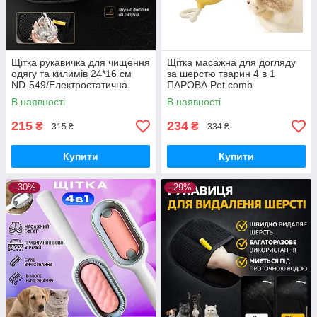
Щітка рукавичка для чищення
Щітка масажна для догляду
одягу та килимів 24*16 см
за шерстю тварин 4 в 1
ND-549/Електростатична
ПАРОВА Pet comb
рукавичка від шерсті
В наявності
В наявності
215
234
₴
₴
315 ₴
334 ₴
Купити
Купити
–30%
–29%