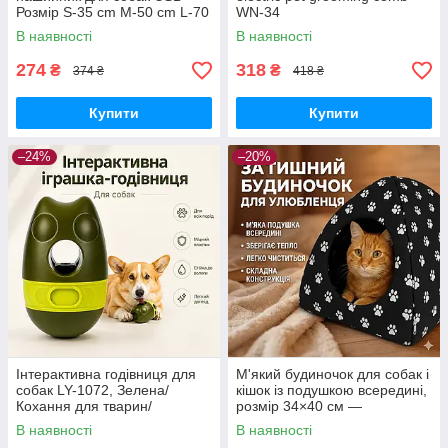
Розмір S-35 cm M-50 cm L-70
WN-34
cm
В наявності
В наявності
274
318
₴
₴
374 ₴
418 ₴
Купити
Купити
–24%
–20%
Інтерактивна годівниця для
М'який будиночок для собак і
собак LY-1072, Зелена/
кішок із подушкою всередині,
Кохання для тварин/
розмір 34×40 см —
Гарматина-неваляйко для
комфортне укриття для
В наявності
В наявності
повільного годування
хатніх тварин