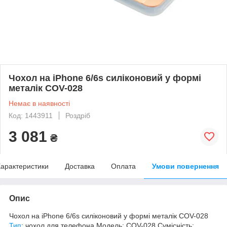
Чохол на iPhone 6/6s силіконовий у формі
металік COV-028
Немає в наявності
Код: 1443911
Роздріб
3 081
₴
арактеристики
Доставка
Оплата
Умови повернення
Опис
Чохол на iPhone 6/6s силіконовий у формі металік COV-028
Тип
: чохол для телефона Модель: COV-028 Сумісність: