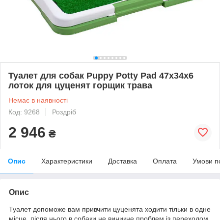
Туалет для собак Puppy Potty Pad 47х34х6
лоток для цуценят горщик трава
Немає в наявності
Код: 9268
Роздріб
2 946
₴
Опис
Характеристики
Доставка
Оплата
Умови п
Опис
Туалет допоможе вам привчити цуценята ходити тільки в одне
місце, після нього в собаки не виникне проблем із переходом