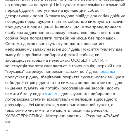
на прогулянки на вулиці. Цей туалет може замінити в зимовий
період будь-які прогулянки на вулицю для собак
декоративних порід. А також чудово підійде для собак дрібних
і середніх порід, цуценят і літніх собак, що виконують гігієнічні
процедури в приміщенні. Килимок, що імітує траву, принесе
особливе задоволення вашому вихованцю, після нього ваш
собака буде поправляти потреби на місце без промашок.
Система домашнього туалету не дасть просочитися
неприємному запаху назовні до 7 днів. Покриття туалету дає
змогу без проблем прибирати фекалії собаки, ви
заощаджуєте гроші на пелюшках. ОСОБЕННОСТИ: -
конструкція туалету складається з трьох рівнів; -верхній шар
"трукавка" затримує неприємні запахи до 7 днів; -
решітка
пропускає рідину, зберігаючи покриття сухим; -лоток вміщує в
себе до 3 літрів рідини та не вимагає щоденного миття; -для
чищення туалету не потрібні особливі мийні засоби, досить
вимити його у воді з
милом
; -для зручності прибирання в
лоток можна стелити всмоктувальні пелюшки відповідного
раза міра; - Усі матеріали, з яких виготовлений туалет, є
-екологічно чистими та не містять токсичних речовин.
ХАРАКТЕРИСТИКИ: -Матеріал: пластик; - Розміри: 47х34х6
см.