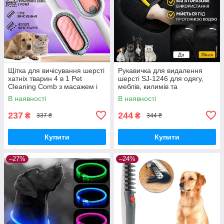
Щітка для вичісування шерсті
Рукавичка для видалення
хатніх тварин 4 в 1 Pet
шерсті SJ-1246 для одягу,
Cleaning Comb з масажем і
меблів, килимів та
чищенням речей Pink W28
автомобіля
В наявності
В наявності
237
244
₴
₴
337 ₴
344 ₴
Купити
Купити
–27%
–24%