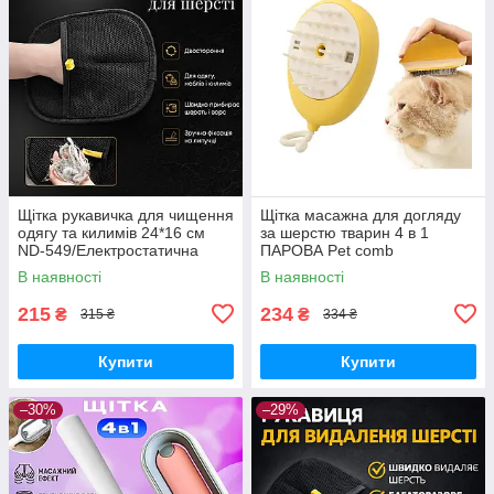
Щітка рукавичка для чищення
Щітка масажна для догляду
одягу та килимів 24*16 см
за шерстю тварин 4 в 1
ND-549/Електростатична
ПАРОВА Pet comb
рукавичка від шерсті
В наявності
В наявності
215
234
₴
₴
315 ₴
334 ₴
Купити
Купити
–30%
–29%