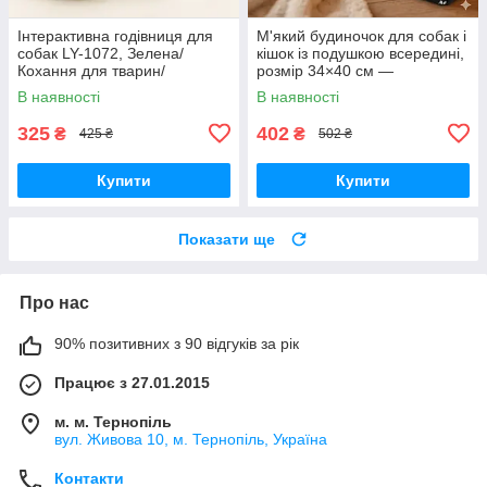
Інтерактивна годівниця для
М'який будиночок для собак і
собак LY-1072, Зелена/
кішок із подушкою всередині,
Кохання для тварин/
розмір 34×40 см —
Гарматина-неваляйко для
комфортне укриття для
В наявності
В наявності
повільного годування
хатніх тварин
325
402
₴
₴
425 ₴
502 ₴
Купити
Купити
Показати ще
Про нас
90% позитивних з 90 відгуків за рік
Працює з 27.01.2015
м. м. Тернопіль
вул. Живова 10, м. Тернопіль, Україна
Контакти