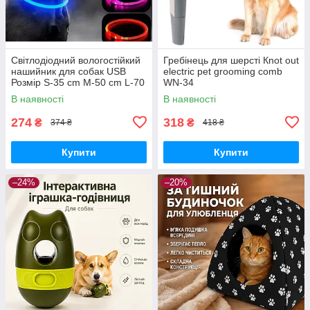
Світлодіодний вологостійкий
Гребінець для шерсті Кnot out
нашийник для собак USB
electric pet grooming comb
Розмір S-35 cm M-50 cm L-70
WN-34
cm
В наявності
В наявності
274
318
₴
₴
374 ₴
418 ₴
Купити
Купити
–24%
–20%