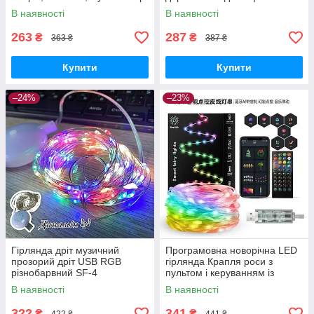
В наявності
В наявності
263
287
₴
₴
363 ₴
387 ₴
Купити
Купити
–24%
–23%
Гірлянда дріт музичний
Програмовна новорічна LED
прозорий дріт USB RGB
гірлянда Крапля роси з
різнобарвний SF-4
пультом і керуванням із
телефона SFK-04 Bluetooth
В наявності
В наявності
USB 10 м
322
341
₴
₴
422 ₴
441 ₴