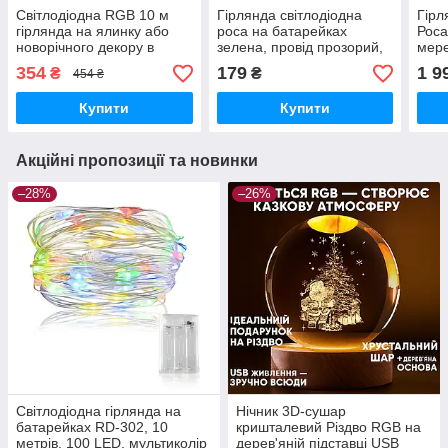
Світлодіодна RGB 10 м
Гірлянда світлодіодна
Гірл
гірлянда на ялинку або
роса на батарейках
Роса
новорічного декору в
зелена, провід прозорий,
мере
будинку або на вулицю
5м
+ пу
354
179
1 9
₴
₴
454 ₴
водонепроникна IP65 з
керуванням SMART
Купити
Купити
Акційні пропозиції та новинки
–28%
–26%
Світлодіодна гірлянда на
Нічник 3D-сушар
батарейках RD-302, 10
кришталевий Різдво RGB на
метрів, 100 LED, мультиколір
дерев'яній підставці USB