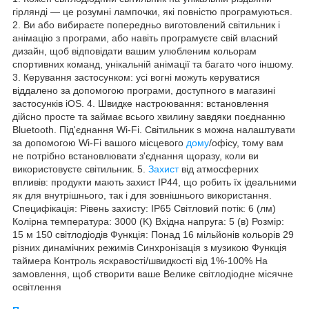
гірлянді — це розумні лампочки, які повністю програмуються.
2. Ви або вибираєте попередньо виготовлений світильник і
анімацію з програми, або навіть програмуєте свій власний
дизайн, щоб відповідати вашим улюбленим кольорам
спортивних команд, унікальній анімації та багато чого іншому.
3. Керування застосунком: усі вогні можуть керуватися
віддалено за допомогою програми, доступного в магазині
застосунків iOS. 4. Швидке настроювання: встановлення
дійсно просте та займає всього хвилину завдяки поєднанню
Bluetooth. Під'єднання Wi-Fi. Світильник s можна налаштувати
за допомогою Wi-Fi вашого місцевого
дому
/офісу, тому вам
не потрібно встановлювати з'єднання щоразу, коли ви
використовуєте світильник. 5.
Захист
від атмосферних
впливів: продукти мають захист IP44, що робить їх ідеальними
як для внутрішнього, так і для зовнішнього використання.
Специфікація: Рівень захисту: IP65 Світловий потік: 6 (лм)
Колірна температура: 3000 (K) Вхідна напруга: 5 (в) Розмір:
15 м 150 світлодіодів Функція: Понад 16 мільйонів кольорів 29
різних динамічних режимів Синхронізація з музикою Функція
таймера Контроль яскравості/швидкості від 1%-100% На
замовлення, щоб створити ваше Велике світлодіодне місячне
освітлення