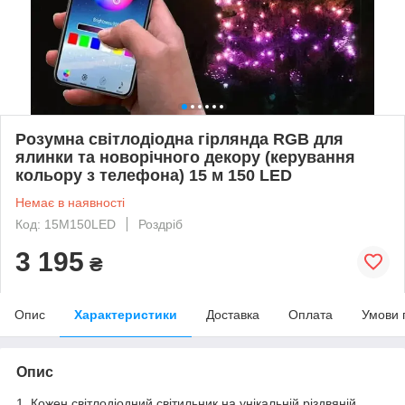
Розумна світлодіодна гірлянда RGB для
ялинки та новорічного декору (керування
кольору з телефона) 15 м 150 LED
Немає в наявності
Код: 15M150LED
Роздріб
3 195
₴
Опис
Характеристики
Доставка
Оплата
Умови 
Опис
1. Кожен світлодіодний світильник на унікальній різдвяній