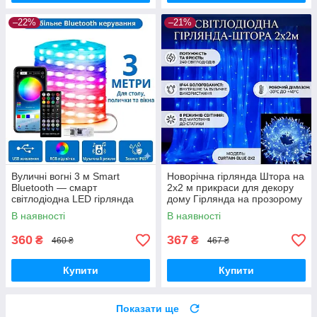
–22%
–21%
Вуличні вогні 3 м Smart
Новорічна гірлянда Штора на
Bluetooth — смарт
2х2 м прикраси для декору
світлодіодна LED гірлянда
дому Гірлянда на прозорому
RGB, музична, USB, IP65
дроті від мережі Синій
В наявності
В наявності
360
367
₴
₴
460 ₴
467 ₴
Купити
Купити
Показати ще