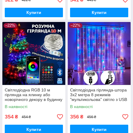
Купити
Купити
–22%
–22%
Світлодіодна RGB 10 м
Світлодіодна гірлянда-штора
гірлянда на ялинку або
3х2 метра 8 режимів
новорічного декору в будинку
"мультикольова" світло з USB
або на вулицю
і пультом ДК
В наявності
В наявності
водонепроникна IP65 з
керуванням SMART
354
356
₴
₴
454 ₴
456 ₴
Купити
Купити