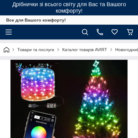
Дрібнички зі всього світу для Вас та Вашого
комфорту!
Все для Вашого комфорту!
Товари та послуги
Каталог товарів AVIRT
Новогодни