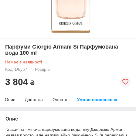
Парфуми Giorgio Armani Si Парфумована
вода 100 ml
Немає в наявності
Код: D6yb7
Роздріб
3 804
₴
Опис
Доставка
Оплата
Умови повернення
Опис
Класична і жіноча парфумована вода, яку Джорджіо Армані
назвав просто, але надзвичайно лаконічно - Si (в перекладі з