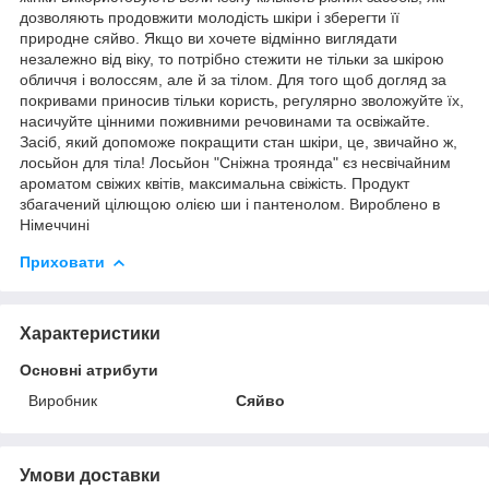
дозволяють продовжити молодість шкіри і зберегти її
природне сяйво. Якщо ви хочете відмінно виглядати
незалежно від віку, то потрібно стежити не тільки за шкірою
обличчя і волоссям, але й за тілом. Для того щоб догляд за
покривами приносив тільки користь, регулярно зволожуйте їх,
насичуйте цінними поживними речовинами та освіжайте.
Засіб, який допоможе покращити стан шкіри, це, звичайно ж,
лосьйон для тіла! Лосьйон "Сніжна троянда" єз несвічайним
ароматом свіжих квітів, максимальна свіжість. Продукт
збагачений цілющою олією ши і пантенолом. Вироблено в
Німеччині
Приховати
Характеристики
Основні атрибути
Виробник
Сяйво
Умови доставки