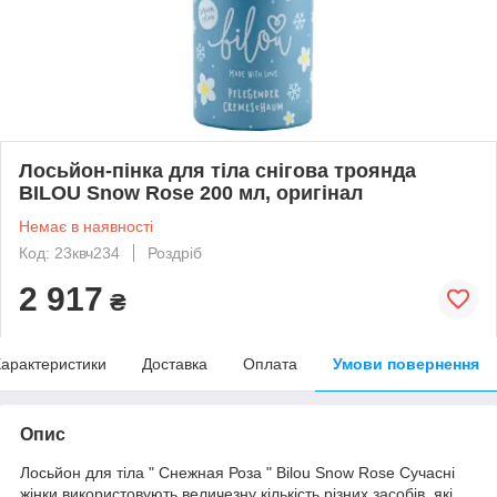
Лосьйон-пінка для тіла снігова троянда
BILOU Snow Rose 200 мл, оригінал
Немає в наявності
Код: 23квч234
Роздріб
2 917
₴
арактеристики
Доставка
Оплата
Умови повернення
Опис
Лосьйон для тіла " Снежная Роза " Bilou Snow Rose Сучасні
жінки використовують величезну кількість різних засобів, які