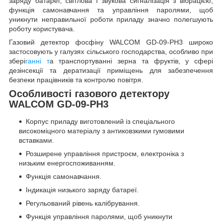
заряду батареї, світлова і звукова сигналізація з вібрацією,
функція самонавчання та управління паролями, щоб
уникнути неправильної роботи приладу значно полегшують
роботу користувача.
Газовий детектор фосфіну WALCOM GD-09-PH
3
широко
застосовують у галузях сільського господарства, особливо при
збері
ганні т
а транспортуванні зерна та фруктів, у сфері
дезінсекції та дератизації приміщень для забезпечення
безпеки працівників та контролю повітря.
Особливості газового детектору
WALCOM GD-09-PH
3
Корпус приладу виготовлений із спеціального
високоміцного матеріалу з антиковзкими гумовими
вставками.
Розширене управління пристроєм, електроніка з
низьким енергоспоживанням.
Функція самонавчання.
Індикація низького заряду батареї.
Регульований рівень калібрування.
Функція управління паролями, щоб уникнути