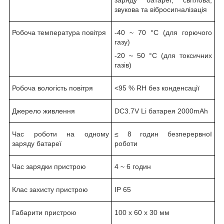
заряду батареї, світлова,
звукова та вібросигналізація
Робоча температура повітря
-40 ~ 70 °С (для горючого
газу)
-20 ~ 50 °С (для токсичних
газів)
Робоча вологість повітря
<95 % RH без конденсації
Джерело живлення
DC3.7V Li батарея 2000mAh
Час роботи на одному
≤ 8 годин безперервної
заряду батареї
роботи
Час зарядки пристрою
4 ~ 6 годин
Клас захисту пристрою
IP 65
Габарити пристрою
100 х 60 х 30 мм