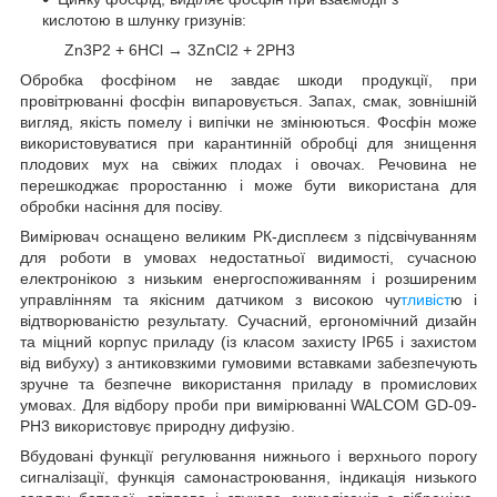
кислотою в шлунку гризунів:
Zn
3
P
2
+ 6НСl → 3ZnCl
2
+ 2РН
3
Обробка фосфіном не завдає шкоди продукції, при
провітрюванні фосфін випаровується. Запах, смак, зовнішній
вигляд, якість помелу і випічки не змінюються. Фосфін може
використовуватися при карантинній обробці для знищення
плодових мух на свіжих плодах і овочах. Речовина не
перешкоджає проростанню і може бути використана для
обробки насіння для посіву.
Вимірювач оснащено великим РК-дисплеєм з підсвічуванням
для роботи в умовах недостатньої видимості, сучасною
електронікою з низьким енергоспоживанням і розширеним
управлінням та якісним датчиком з високою чу
тливіст
ю і
відтворюваністю результату. Сучасний, ергономічний дизайн
та міцний корпус приладу (із класом захисту IP65 і захистом
від вибуху) з антиковзкими гумовими вставками забезпечують
зручне та безпечне використання приладу в промислових
умовах. Для відбору проби при вимірюванні WALCOM GD-09-
PH
3
використовує природну дифузію.
Вбудовані функції регулювання нижнього і верхнього порогу
сигналізації, функція самонастроювання, індикація низького