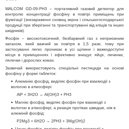
WALCOM GD-09-PH
3
– портативний газовий детектор для
контролю концентрації фосфіну в повітрі приміщень при
фумігації (знезараженні сховищ зерна і сільськогосподарської
продукції при зберіганні та транспортуванні від кліщів та інших
шкідників).
Фосфін – високотоксичний, безбарвний газ з неприємним
запахом, який важчий за повітря в 1,5 рази, тому при
застосуванні легко проникає в усі щілини і важкодоступні
місця в приміщеннях і ефективно знищує яйця, личинки,
лялечки і дорослих комах.
Зазвичай використовують спеціальні пестициди на основі
фосфіну у формі таблеток:
Алюмінію фосфід, виділяє фосфін при взаємодії з
вологою в атмосфері:
АlР + 3Н
2
O → Аl(ОН)
3
+ PH
3
Магнію фосфід, виділяє фосфін при взаємодії з
вологою в атмосфері, а реакція протікає швидше, ніж в
алюміній фосфід:
P
2
Mg
3
+ 6H
2
O → 2PH
3
+ 3Mg(OH)
2
Цинку фосфід, виділяє фосфін при взаємодії з