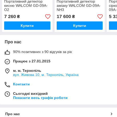
Портативний детектор
Портативний детектор
Порт
кисню WALCOM GD-09A-
аміаку WALCOM GD-09A-
cір
О2
NH3
09A
7 260
17 600
5 3
₴
₴
Купити
Купити
Про нас
90% позитивних з 90 відгуків за рік
Працює з 27.01.2015
м. м. Тернопіль
вул. Живова 10, м. Тернопіль, Україна
Контакти
Сьогодні вихідний
Показати весь графік роботи
Про нас