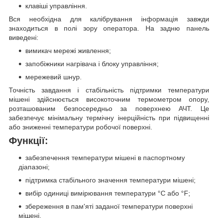
клавіші управління.
Вся необхідна для калібрування інформація завжди
знаходиться в полі зору оператора. На задню панель
виведені:
вимикач мережі живлення;
запобіжники нагрівача і блоку управління;
мережевий шнур.
Точність завдання і стабільність підтримки температури
мішені здійснюється високоточним термометром опору,
розташованим безпосередньо за поверхнею АЧТ. Це
забезпечує мінімальну термічну інерційність при підвищенні
або зниженні температури робочої поверхні.
Функції:
забезпечення температури мішені в паспортному
діапазоні;
підтримка стабільного значення температури мішені;
вибір одиниці вимірювання температури °С або °F;
збереження в пам'яті заданої температури поверхні
мішені.