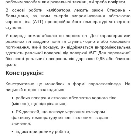
робочим засобам вимірювальної техніки, які треба повіряти.
В основі роботи калібратора лежить закон Стефана -
Больцмана, за яким енергія випромінювання абсолютно
чорного тіла (АЧТ) пропорційна його температурі четвертого
ступеня.
У природі немає абсолютно чорних тіл. Для характеристики
реальних тіл введено поняття ступінь чорноти або коефіцієнт
поглинання, який показує, як відрізняється випромінювальна
здатність реальної поверхні від поверхні АЧТ. Для переважної
більшості реальних поверхонь він дорівнює 0,95 або близько
цього.
Конструкція:
Конструктивно це моноблок в формі паралелепіпеда. На
лицьовій стороні знаходиться:
робоча поверхня еталона абсолютно чорного тіла
(мішень), що підігрівається;
РК-дисплей, що показує червоним кольором
фактичну температуру мішені і зеленим - задане
значення;
індикатори режиму роботи;