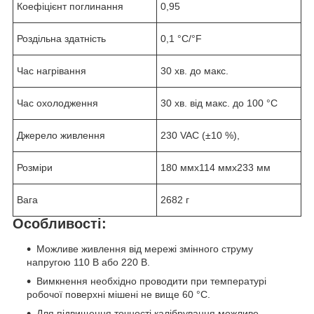
Коефіцієнт поглинання
0,95
Роздільна здатність
0,1 °C/°F
Час нагрівання
30 хв. до макс.
Час охолодження
30 хв. від макс. до 100 °C
Джерело живлення
230 VAC (±10 %),
Розміри
180 ммx114 ммx233 мм
Вага
2682 г
Особливості:
Можливе живлення від мережі змінного струму
напругою 110 В або 220 В.
Вимкнення необхідно проводити при температурі
робочої поверхні мішені не вище 60 °С.
Для підвищення точності калібрування можливе