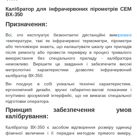
Калібратор для інфрачервоних пірометрів CEM
BX-350
Призначення:
Всі, хто експлуатує безконтактні дистанційні вим
ірювачі
т
емператури, такі як інфрачервоні термометри, пірометри
або тепловізори знають, що налаштувати шкалу цих приладів
після ремонту або провести перевірку в процесі тривалого
використання без спеціального приладу - калібратора
неможливо. Вирішити це завдання і забезпечити високі
метрологічні характеристики дозволяє інфрачервоний
калібратор ВХ-350.
Він поєднує в собі унікальні технічні характеристики,
ергономічний дизайн, зручні габаритно-вагові показники і
інтуїтивно зрозумілий інтерфейс, що не вимагає спеціальної
підготовки оператора.
Принцип забезпечення умов
калібрування:
Калібратор ВХ-350 є засобом відтворення розміру одиниці
фізичної величини і її передачі методом прямого виміру,