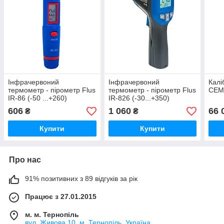
Інфрачервоний
Інфрачервоний
Калі
термометр - пірометр Flus
термометр - пірометр Flus
CEM
IR-86 (-50 ...+260)
IR-826 (-30...+350)
606
1 060
66 
₴
₴
Купити
Купити
Про нас
91% позитивних з 89 відгуків за рік
Працює з 27.01.2015
м. м. Тернопіль
вул. Живова 10, м. Тернопіль, Україна