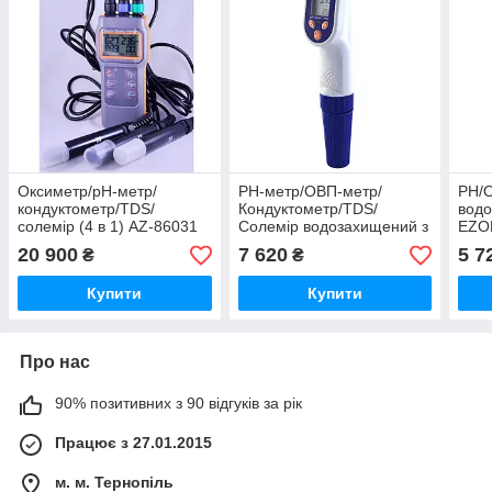
Оксиметр/рН-метр/
РН-метр/ОВП-метр/
РН/
кондуктометр/TDS/
Кондуктометр/TDS/
водо
солемір (4 в 1) AZ-86031
Солемір водозахищений з
EZO
АКТ EZODO 7200 з
рН-е
20 900
7 620
5 7
₴
₴
плоским рН-електродом
7000 EFP4
Купити
Купити
Про нас
90% позитивних з 90 відгуків за рік
Працює з 27.01.2015
м. м. Тернопіль