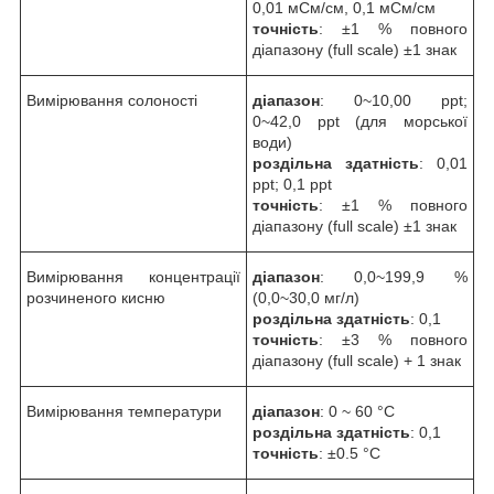
0,01 мСм/см, 0,1 мСм/см
точність
: ±1 % повного
діапазону (full scale) ±1 знак
Вимірювання солоності
діапазон
: 0~10,00 ppt;
0~42,0 ppt (для морської
води)
роздільна здатність
: 0,01
ppt; 0,1 ppt
точність
: ±1 % повного
діапазону (full scale) ±1 знак
Вимірювання концентрації
діапазон
: 0,0~199,9 %
розчиненого кисню
(0,0~30,0 мг/л)
роздільна здатність
: 0,1
точність
: ±3 % повного
діапазону (full scale) + 1 знак
Вимірювання температури
діапазон
: 0 ~ 60 °C
роздільна здатність
: 0,1
точність
: ±0.5 °C