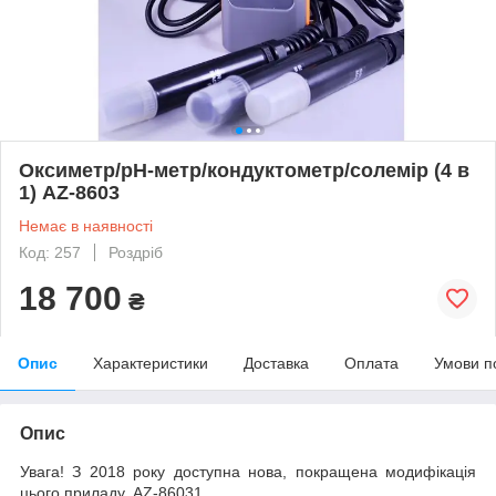
Оксиметр/рН-метр/кондуктометр/солемір (4 в
1) AZ-8603
Немає в наявності
Код: 257
Роздріб
18 700
₴
Опис
Характеристики
Доставка
Оплата
Умови п
Опис
Увага! З 2018 року доступна нова, покращена модифікація
цього приладу, AZ-86031