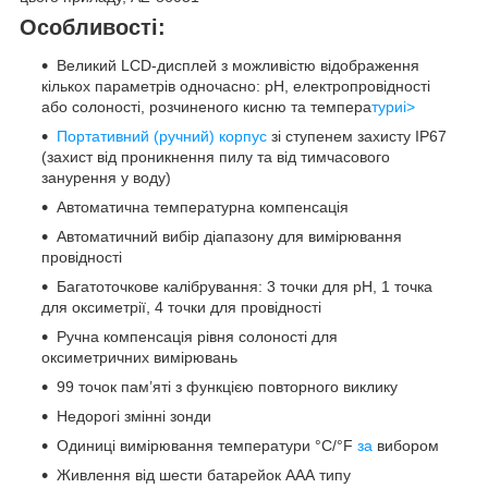
Особливості:
Великий LCD-дисплей з можливістю відображення
кількох параметрів одночасно: рН, електропровідності
або солоності, розчиненого кисню та темпера
туриi>
Портативний (ручний) ко
рпус
зі ступенем захисту IP67
(захист від проникнення пилу та від тимчасового
занурення у воду)
Автоматична температурна компенсація
Автоматичний вибір діапазону для вимірювання
провідності
Багатоточкове калібрування: 3 точки для рН, 1 точка
для оксиметрії, 4 точки для провідності
Ручна компенсація рівня солоності для
оксиметричних вимірювань
99 точок пам’яті з функцією повторного виклику
Недорогі змінні зонди
Одиниці вимірювання температури °C/°F
за
вибором
Живлення від шести батарейок ААА типу