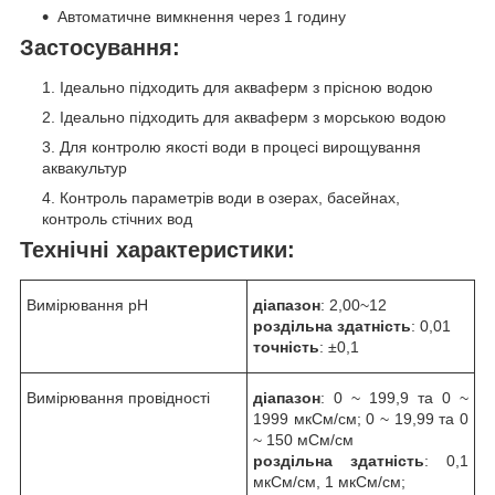
Автоматичне вимкнення через 1 годину
Застосування:
Ідеально підходить для акваферм з прісною водою
Ідеально підходить для акваферм з морською водою
Для контролю якості води в процесі вирощування
аквакультур
Контроль параметрів води в озерах, басейнах,
контроль стічних вод
Технічні характеристики:
Вимірювання рН
діапазон
: 2,00~12
роздільна здатність
: 0,01
точність
: ±0,1
Вимірювання провідності
діапазон
: 0 ~ 199,9 та 0 ~
1999 мкСм/см; 0 ~ 19,99 та 0
~ 150 мСм/см
роздільна здатність
: 0,1
мкСм/см, 1 мкСм/см;