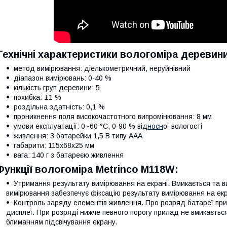
Технічні характеристики вологоміра деревин
метод вимірювання: діелькометричний, неруйнівний
діапазон вимірювань: 0-40 %
кількість груп деревини: 5
похибка: ±1 %
роздільна здатність: 0,1 %
проникнення поля високочастотного випромінювання: 8 мм
умови експлуатації: 0~60 °C, 0-90 % від
носн
ої вологості
живлення: 3 батарейки 1,5 В типу AAA
габарити: 115x68x25 мм
вага: 140 г з батареєю живлення
Функції вологоміра Metrinco M118W:
Утримання результату вимірювання на екрані. Вмикається та в
вимірювання забезпечує фіксацію результату вимірювання на екр
Контроль заряду елементів живлення. Про розряд батареї при
дисплеї. При розряді нижче певного порогу прилад не вмикаєтьс
блиманням підсвічування екрану.