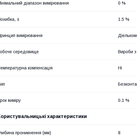
інімальний діапазон вимірювання
0 %
охибка, ±
1.5 %
ринцип вимірювання
Діельком
обоче середовище
Вироби з
емпературна компенсація
Ні
ип
Безконта
рок виміру
0.1 %
Користувальницькі характеристики
либина проникнення (мм)
8