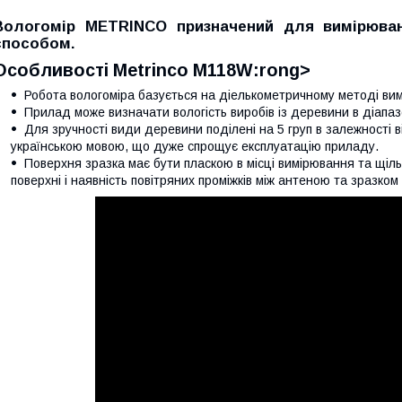
Вологомір METRINCO призначений для вимірюван
способом.
Особливості Metrinco M118W:rong>
Робота вологоміра базується на діелькометричному методі ви
Прилад може визначати вологість виробів із деревини в діапаз
Для зручності види деревини поділені на 5 груп в залежності 
українською мовою, що дуже спрощує експлуатацію приладу.
Поверхня зразка має бути пласкою в місці вимірювання та щіль
поверхні і наявність повітряних проміжків між антеною та зразко