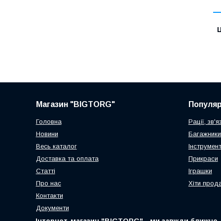
Ц
Магазин "BIGTORG"
Популя
Головна
Рації, зв'я
Новини
Багажники
Весь каталог
Інструмен
Доставка та оплата
Прикраси
Статті
Іграшки
Про нас
Хіти прод
Контакти
Документи
Інтернет-магазин "BIGTORG" - ми завжди ближче д