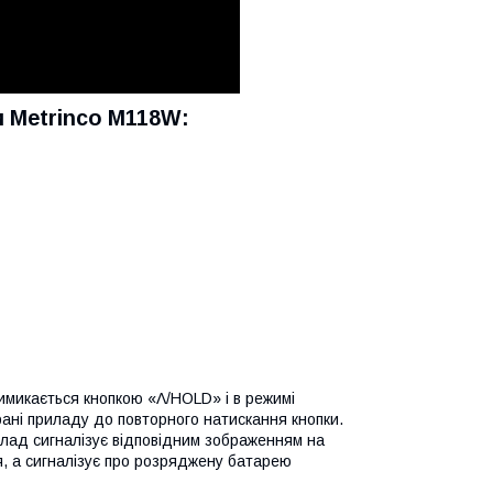
и Metrinco M118W:
имикається кнопкою «Λ/HOLD» і в режимі
ані приладу до повторного натискання кнопки.
лад сигналізує відповідним зображенням на
я, а сигналізує про розряджену батарею