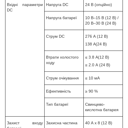
Вхідні параметри
Напруга DC
24 В (опційно)
DC
Напруга батареї
10 В–15 В (12 В) /
20 В–30 В (24 В)
Струм DC
276 А (12 В)
138 А(24 В)
Втрати холостого
≤ 3.8 А(12 В)
ходу
≤ 2.0 А (24 В)
Струм очікування
≤ 10 мА
Ефективність
≥ 90 %
Тип батареї
Свинцево-
кислотна батарея
Захист входу
Захисна частина
40 А х 8 (12 В)