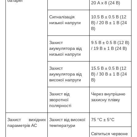
батареї
20 А х 8 (24 В)
Сигналізація
10.5 В ± 0.5 В (12
низької напруги
В) / 20 В ± 1 В (24
В)
Захист
9.5 В ± 0.5 В (12 В)
акумулятора від
/ 19 В ± 1 В (24 В)
низької напруги
Захист
15.5 В ± 0.5 В (12
акумулятора від
В) / 30 В ± 1 В (24
високої напруги
В)
Захист від
Через внутрішню
зворотної
захисну плівку
полярності
Захист вихідних
Захист від високої
75 °С ± 5°С
параметрів АС
температури
Світиться червоне