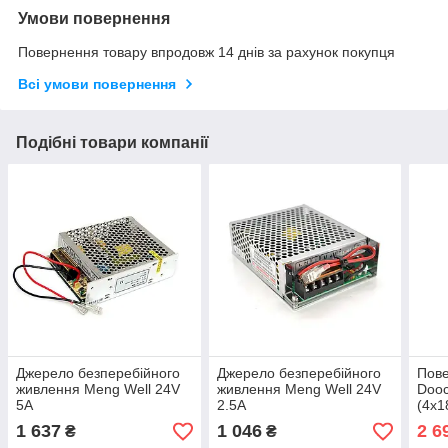
Умови повернення
Повернення товару впродовж 14 днів за рахунок покупця
Всі умови повернення
Подібні товари компанії
Джерело безперебійного
Джерело безперебійного
Пове
живлення Meng Well 24V
живлення Meng Well 24V
Doo
5А
2.5А
(4x1
POE 
1 637
1 046
2 6
₴
₴
мА