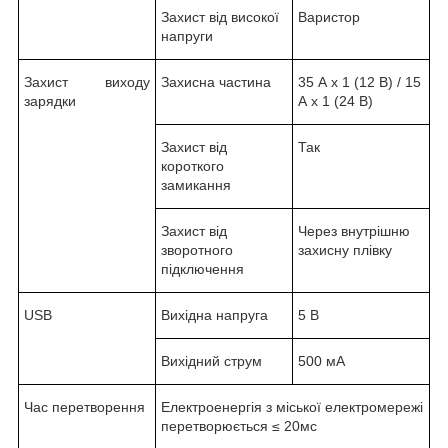
Захист від високої
Варистор
напруги
Захист виходу
Захисна частина
35 А х 1 (12 В) / 15
зарядки
А х 1 (24 В)
Захист від
Так
короткого
замикання
Захист від
Через внутрішню
зворотного
захисну плівку
підключення
USB
Вихідна напруга
5 В
Вихідний струм
500 мА
Час перетворення
Електроенергія з міської електромережі
перетворюється ≤ 20мс