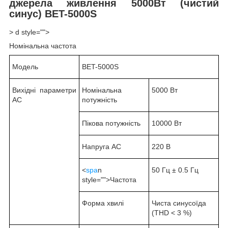
джерела живлення 5000Вт (чистий
синус) BET-5000S
> d style="">
Номінальна частота
Модель
BET-5000S
Вихідні параметри
Номінальна
5000 Вт
АС
потужність
Пікова потужність
10000 Вт
Напруга АС
220 В
<
spa
n
50 Гц ± 0.5 Гц
style="">Частота
Форма хвилі
Чиста синусоїда
(THD < 3 %)