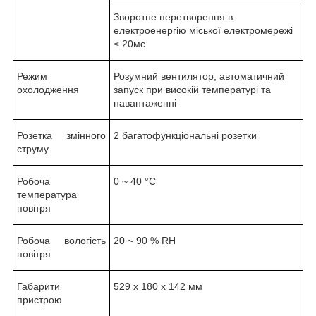
Зворотне перетворення в
електроенергію міської електромережі
≤ 20мс
Режим
Розумний вентилятор, автоматичний
охолодження
запуск при високій температурі та
навантаженні
Розетка змінного
2 багатофункціональні розетки
струму
Робоча
0 ~ 40 °С
температура
повітря
Робоча вологість
20 ~ 90 % RH
повітря
Габарити
529 х 180 х 142 мм
пристрою