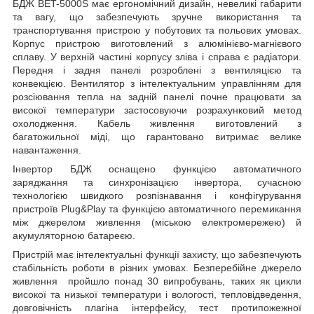
БДЖ BET-5000S має ергономічний дизайн, невеликі габарити
та вагу, що забезпечують зручне використання та
транспортування пристрою у побутових та польових умовах.
Корпус пристрою виготовлений з алюмінієво-магнієвого
сплаву. У верхній частині корпусу зліва і справа є радіатори.
Передня і задня панелі розроблені з вентиляцією та
конвекцією. Вентилятор з інтелектуальним управлінням для
розсіювання тепла на задній панелі почне працювати за
високої температури застосовуючи розрахунковий метод
охолодження. Кабель живлення виготовлений з
багатожильної міді, що гарантовано витримає велике
навантаження.
Інвертор БДЖ оснащено функцією автоматичного
заряджання та синхронізацією інвертора, сучасною
технологією швидкого розпізнавання і конфігурування
пристроїв Plug&Play та функцією автоматичного перемикання
між джерелом живлення (міською електромережею) й
акумуляторною батареєю.
Пристрій має інтелектуальні функції захисту, що забезпечують
стабільність роботи в різних умовах. Безперебійне джерело
живлення пройшло понад 30 випробувань, таких як цикли
високої та низької температури і вологості, тепловідведення,
довговічність плагіна інтерфейсу, тест протипожежної