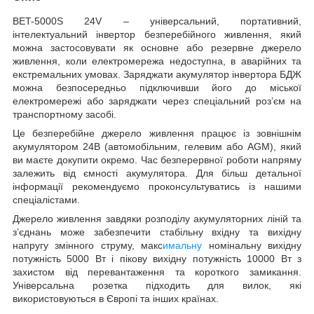
BET-5000S 24V – універсальний, портативний,
інтелектуальний інвертор безперебійного живлення, який
можна застосовувати як основне або резервне джерело
живлення, коли електромережа недоступна, в аварійних та
екстремальних умовах. Заряджати акумулятор інвертора БДЖ
можна безпосередньо підключивши його до міської
електромережі або заряджати через спеціальний роз’єм на
транспортному засобі.
Це безперебійне джерело живлення працює із зовнішнім
акумулятором 24В (автомобільним, гелевим або AGM), який
ви маєте докупити окремо. Час безперервної роботи напряму
залежить від ємності акумулятора. Для більш детальної
інформації рекомендуємо проконсультуватись із нашими
спеціалістами.
Джерело живлення завдяки розподілу акумуляторних ліній та
з’єднань може забезпечити стабільну вхідну та вихідну
напругу змінного струму, макс
имальну
номінальну вихідну
потужність 5000 Вт і пікову вихідну потужність 10000 Вт з
захистом від перевантаження та короткого замикання.
Універсальна розетка підходить для вилок, які
використовуються в Європі та інших країнах.