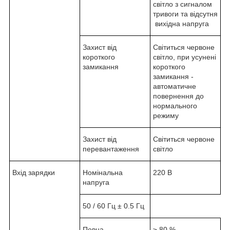
світло з сигналом
тривоги та відсутня
вихідна напруга
Захист від
Світиться червоне
короткого
світло, при усунені
замикання
короткого
замикання -
автоматичне
повернення до
нормального
режиму
Захист від
Світиться червоне
перевантаження
світло
Вхід зарядки
Номінальна
220 В
напруга
50 / 60 Гц ± 0.5 Гц
Повна
≥ 80 %