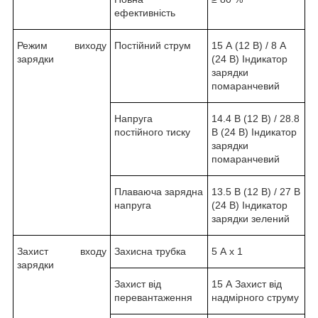
ефективність
Режим виходу
Постійний струм
15 А (12 В) / 8 А
зарядки
(24 В) Індикатор
зарядки
помаранчевий
Напруга
14.4 В (12 В) / 28.8
постійного тиску
В (24 В) Індикатор
зарядки
помаранчевий
Плаваюча зарядна
13.5 В (12 В) / 27 В
напруга
(24 В) Індикатор
зарядки зелений
Захист входу
Захисна трубка
5 А х 1
зарядки
Захист від
15 А Захист від
перевантаження
надмірного струму