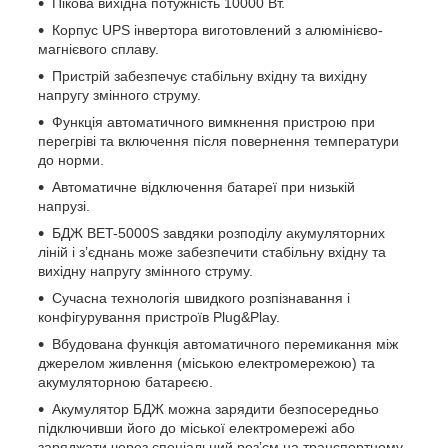
Пікова вихідна потужність 10000 Вт.
Корпус UPS інвертора виготовлений з алюмінієво-
магнієвого сплаву.
Пристрій забезпечує стабільну вхідну та вихідну
напругу змінного струму.
Функція автоматичного вимкнення пристрою при
перегріві та включення після повернення температури
до норми.
Автоматичне відключення батареї при низькій
напрузі.
БДЖ BET-5000S завдяки розподілу акумуляторних
ліній і з’єднань може забезпечити стабільну вхідну та
вихідну напругу змінного струму.
Сучасна технологія швидкого розпізнавання і
конфігурування пристроїв Plug&Play.
Вбудована функція автоматичного перемикання між
джерелом живлення (міською електромережою) та
акумуляторною батареєю.
Акумулятор БДЖ можна зарядити безпосередньо
підключивши його до міської електромережі або
заряджати через спеціальний роз’єм на транспортному