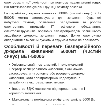
електромагнітної сумісності при повному навантаженні тощо.
Він також забезпечує різні функції захисту безпеки.
Безперебійне джерело живлення 5000Вт (чистий синус) BET-
5000S можна застосовувати для живлення будь-якої
побутової техніки, освітлення, зарядження та роботи
електронних продуктів IT, офісного обладнання,
електроінструментів, бортових електроприладів, зовнішнього
аварійного джерела живлення тощо. Деяке електричне
обладнання з високим пусковим струмом може не працювати
Особливості й переваги безперебійного
джерела живлення 5000Вт (чистий
синус) BET-5000S
Універсальний, портативний, інтелектуальний
інвертор безперебійного живлення, який можна
застосовувати як основне або резервне джерело
живлення, коли електромережа недоступна, в
аварійних та екстремальних умовах.
Інвертор БДЖ має захист від перевантаження і
короткого замикання.
Максимальна номінальна вихідна потужність 5000 Вт.