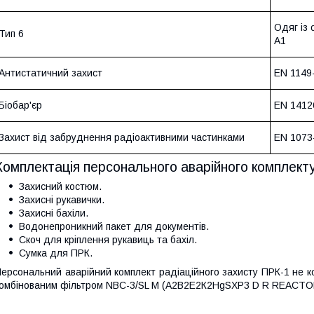
Одяг із 
Тип 6
A1
Антистатичний захист
EN 1149
Біобар'єр
EN 1412
Захист від забруднення радіоактивними частинками
EN 1073
Комплектація персонального аварійного комплекту
Захисний костюм.
Захисні рукавички.
Захисні бахіли.
Водонепроникний пакет для документів.
Скоч для кріплення рукавиць та бахіл.
Сумка для ПРК.
ерсональний аварійний комплект радіаційного захисту ПРК-1 не к
омбінованим фільтром NBC-3/SL M (А2В2Е2К2HgSXP3 D R REACTOR