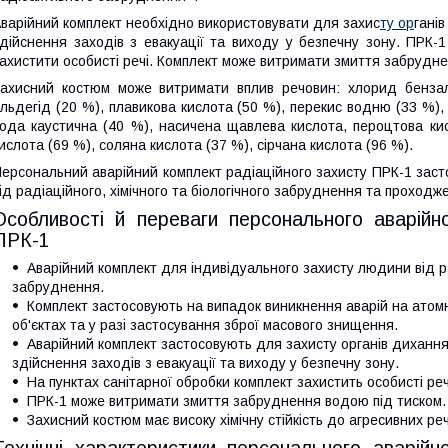
варійний комплект необхідно використовувати для захис
ту ор
ганів
дійснення заходів з евакуації та виходу у безпечну зону. ПРК-
ахистити особисті речі. Комплект може витримати змиття забрудне
ахисний костюм може витримати вплив речовин: хлорид бензал
льдегід (20 %), плавикова кислота (50 %), перекис водню (33 %), 
ода каустична (40 %), насичена щавлева кислота, пероцтова ки
ислота (69 %), соляна кислота (37 %), сірчана кислота (96 %).
ерсональний аварійний комплект радіаційного захисту ПРК-1 заст
ід радіаційного, хімічного та біологічного забруднення та проходже
Особливості й переваги персонального аварійно
ПРК-1
Аварійний комплект для індивідуального захисту людини від рад
забруднення.
Комплект застосовують на випадок виникнення аварій на атомн
об'єктах та у разі застосування зброї масового знищення.
Аварійний комплект застосовують для захисту органів дихання,
здійснення заходів з евакуації та виходу у безпечну зону.
На пунктах санітарної обробки комплект захистить особисті реч
ПРК-1 може витримати змиття забруднення водою під тиском.
Захисний костюм має високу хімічну стійкість до агресивних ре