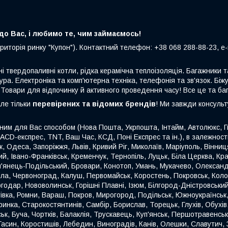
о Вас, і любимо те, чим займаємось!
риторія ринку "Купон"). Контактний телефон: +38 068 288-88-23, e-m
ні твердопаливні котли, рідка керамічна теплоізоляція. Багажники
ура. Електроніка та комп'ютерна техніка, телефонія та зв'язок. Біжу
 Товари для відпочинку й активного проведення часу! Все це та ба
але тільки
перевірених та відомих брендів
! Ми завжди консуль
ним для Вас способом (Нова Пошта, Укрпошта, Інтайм, Автолюкс, Гю
 ACD-експрес, TNT, Ваш Час, КСД, Поні Експрес та ін.), в залежнос
ьк, Одеса, Запоріжжя, Львів, Кривий Ріг, Миколаїв, Маріуполь, Вінн
й, Івано-Франківськ, Кременчук, Тернопіль, Луцьк, Біла Церква, Кр
'янець-Подільський, Бровари, Конотоп, Умань, Мукачево, Олександр
міла, Червоноград, Калуш, Первомайськ, Коростень, Покровськ, Кол
годар, Нововолинськ, Горішні Плавні, Ізюм, Білгород-Дністровськи
етівка, Ромни, Вараш, Покров, Мирогород, Подільськ, Южноукраїнсь
инка, Старокостянтинів, Самбір, Борислав, Торецьк, Глухів, Обухів,
, Буча, Чортків, Балаклія, Трускавець, Куп'янськ, Першотравенськ
син, Коростишів, Лебедин, Виноградів, Канів, Олешки, Славутич, З