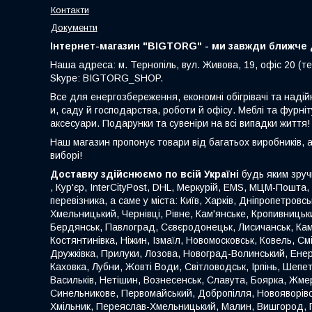
Контакти
Документи
Інтернет-магазин "BIGTORG" - ми завжди ближче д
Наша адреса: м. Тернопіль, вул. Живова, 19, офіс 20 (те
Skype: BIGTORG_SHOP.
Все для енергозбереження, економні обігрівачі та надій
и, саду й господарства, роботи й офісу. Меблі та фурніт
аксесуари. Подарунки та сувеніри на всі випадки життя!
Наш магазин пропонує товари від багатьох виробників, 
виборі!
Доставку здійснюємо по всій Україні
будь яким зруч
, Кур'єр, InterCityPost, DHL, Меркурій, EMS, МЦМ-Пошта,
перевізника, а саме у міста: Київ, Харків, Дніпропетровс
Хмельницький, Чернівці, Рівне, Кам'янське, Кропивницьки
Бердянськ, Павлоград, Сєвєродонецьк, Лисичанськ, Кам
Костянтинівка, Ніжин, Ізмаїл, Новомосковськ, Ковель, С
Дружківка, Прилуки, Лозова, Новоград-Волинський, Енер
Каховка, Лубни, Жовті Води, Світловодськ, Ірпінь, Шеп
Васильків, Нетішин, Вознесенськ, Славута, Боярка, Жмер
Синельникове, Первомайський, Добропілля, Новояворівськ
Хмільник, Переяслав-Хмельницький, Малин, Вишгород, Га