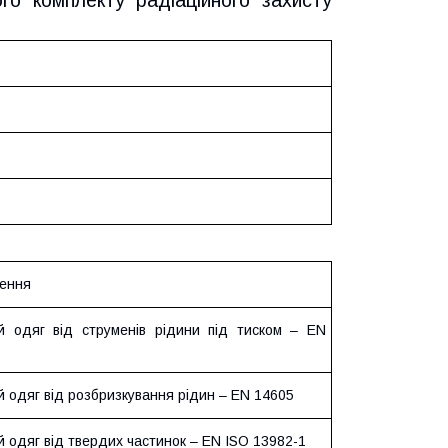
ого комплекту радіаційного захисту
ення
й одяг від струменів рідини під тиском – EN
й одяг від розбризкування рідин – EN 14605
й одяг від твердих частинок – EN ISO 13982-1