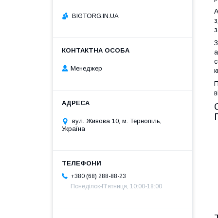
А
BIGTORG.IN.UA
з
з
З
а
с
Менеджер
к
П
в
вул. Живова 10, м. Тернопіль,
Україна
+380 (68) 288-88-23
Понеділок-П'ятниця, 10:00-18:00