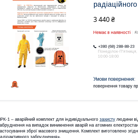
радіаційного
3 440 ₴
Немає в наявності
К
+380 (68) 288-88-23
Понеділок-П'ятниця,
10:00-18:00
повернення товару п
РК-1 – аварійний комплект для індивідуального
захисту
людини від
абруднення на випадок виникнення аварій на атомних електростанці
астосування зброї масового знищення. Комплект виготовлено згід
адіоактивного забруднення».