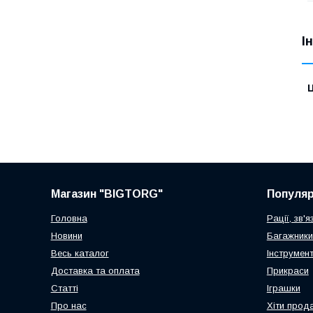
І
Ц
Магазин "BIGTORG"
Популя
Головна
Рації, зв'я
Новини
Багажники
Весь каталог
Інструмен
Доставка та оплата
Прикраси
Статті
Іграшки
Про нас
Хіти прод