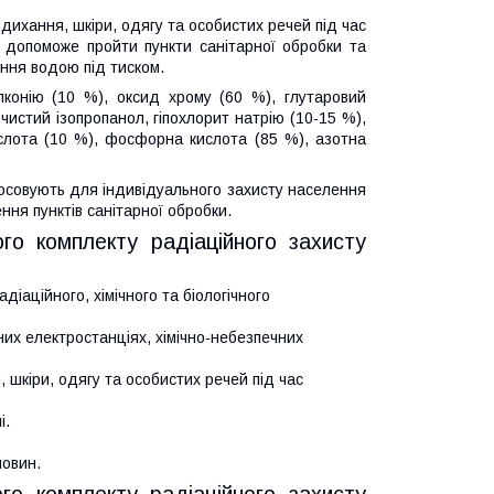
 дихання, шкіри, одягу та особистих речей під час
1 допоможе пройти пункти санітарної обробки та
ння водою під тиском.
конію (10 %), оксид хрому (60 %), глутаровий
чистий ізопропанол, гіпохлорит натрію (10-15 %),
слота (10 %), фосфорна кислота (85 %), азотна
осовують для індивідуального захисту населення
ння пунктів санітарної обробки.
го комплекту радіаційного захисту
іаційного, хімічного та біологічного
их електростанціях, хімічно-небезпечних
 шкіри, одягу та особистих речей під час
і.
човин.