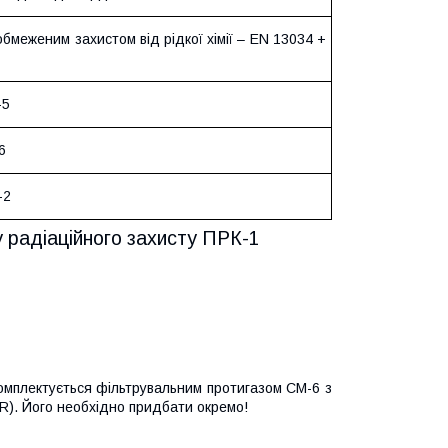
обмеженим захистом від рідкої хімії – EN 13034 +
-5
6
-2
 радіаційного захисту ПРК-1
омплектується фільтрувальним протигазом СМ-6 з
). Його необхідно придбати окремо!