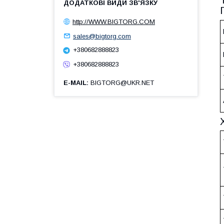
http://WWW.BIGTORG.COM
sales@bigtorg.com
+380682888823
+380682888823
E-MAIL
BIGTORG@UKR.NET