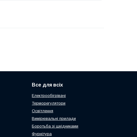
Все для всіх
Електрообігрівачі
Терморегулятори
Освітлення
Вимірювальні прилади
Боротьба зі шкідниками
Фурнітура