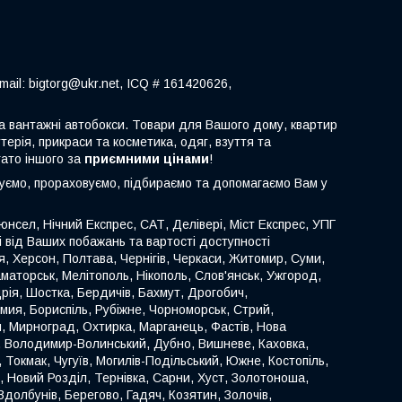
ail: bigtorg@ukr.net, ICQ # 161420626,
 та вантажні автобокси. Товари для Вашого дому, квартир
терія, прикраси та косметика, одяг, взуття та
гато іншого за
приємними цінами
!
туємо, прораховуємо, підбираємо та допомагаємо Вам у
нсел, Нічний Експрес, САТ, Делівері, Міст Експрес, УПГ
ті від Ваших побажань та вартості доступності
иця, Херсон, Полтава, Чернігів, Черкаси, Житомир, Суми,
аматорськ, Мелітополь, Нікополь, Слов'янськ, Ужгород,
ія, Шостка, Бердичів, Бахмут, Дрогобич,
омия, Бориспіль, Рубіжне, Чорноморськ, Стрий,
й, Мирноград, Охтирка, Марганець, Фастів, Нова
к, Володимир-Волинський, Дубно, Вишневе, Каховка,
 Токмак, Чугуїв, Могилів-Подільський, Южне, Костопіль,
, Новий Розділ, Тернівка, Сарни, Хуст, Золотоноша,
долбунів, Берегово, Гадяч, Козятин, Золочів,