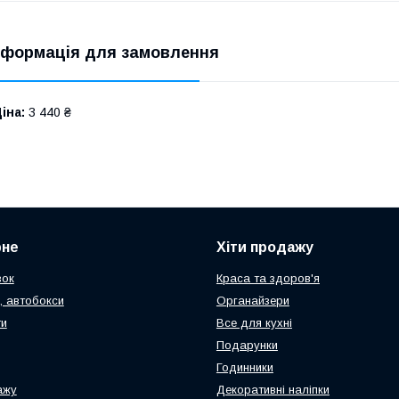
нформація для замовлення
іна:
3 440 ₴
рне
Хіти продажу
зок
Краса та здоров'я
, автобокси
Органайзери
ти
Все для кухні
Подарунки
Годинники
ажу
Декоративні наліпки