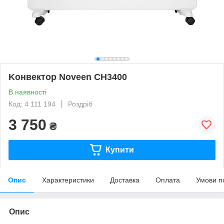
Kонвектор Noveen CH3400
В наявності
Код: 4 111 194
Роздріб
3 750
₴
Купити
Опис
Характеристики
Доставка
Оплата
Умови п
Опис