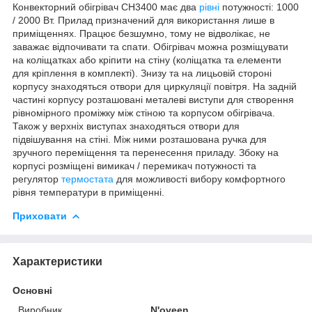
Конвекторний обігрівач CH3400 має два
рівні
потужності: 1000
/ 2000 Вт. Прилад призначений для використання лише в
приміщеннях. Працює безшумно, тому не відволікає, не
заважає відпочивати та спати. Обігрівач можна розміщувати
на коліщатках або кріпити на стіну (коліщатка та елементи
для кріплення в комплекті). Знизу та на лицьовій стороні
корпусу знаходяться отвори для циркуляції повітря. На задній
частині корпусу розташовані металеві виступи для створення
рівномірного проміжку між стіною та корпусом обігрівача.
Також у верхніх виступах знаходяться отвори для
підвішування на стіні. Між ними розташована ручка для
зручного переміщення та перенесення приладу. Збоку на
корпусі розміщені вимикач / перемикач потужності та
регулятор
термостата
для можливості вибору комфортного
рівня температури в приміщенні.
Приховати
Характеристики
Основні
Виробник
N'oveen