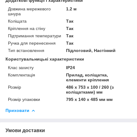
Додаткові функції і характеристики
Довжина мережевого
1.2 м
шнура
Коліщата
Так
Кріплення на стіну
Так
Підтримання температури
Так
Ручка для перенесення
Так
Тип встановлення
Підлоговий, Настінний
Користувальницькі характеристики
Клас захисту
IP24
Комплектація
Прилад, коліщатка,
елементи кріплення
Розмір
486 х 753 х 100 / 260 (з
коліщатками) мм
Розмір упаковки
795 х 140 х 485 мм мм
Приховати
Умови доставки