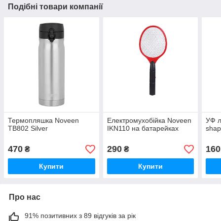
Подібні товари компанії
Термопляшка Noveen
Електромухобійка Noveen
УФ 
TB802 Silver
IKN110 на батарейках
shap
470
290
160
₴
₴
Купити
Купити
Про нас
91% позитивних з 89 відгуків за рік