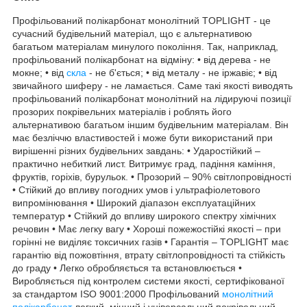
Профільований полікарбонат монолітний TOPLIGHT - це
сучасний будівельний матеріал, що є альтернативою
багатьом матеріалам минулого покоління. Так, наприклад,
профільований полікарбонат на відміну: • від дерева - не
мокне; • від
скла
- не б'ється; • від металу - не іржавіє; • від
звичайного шиферу - не ламається. Саме такі якості виводять
профільований полікарбонат монолітний на лідируючі позиції
прозорих покрівельних матеріалів і роблять його
альтернативою багатьом іншим будівельним матеріалам. Він
має безліччю властивостей і може бути використаний при
вирішенні різних будівельних завдань: • Ударостійкий –
практично небиткий лист. Витримує град, падіння каміння,
фруктів, горіхів, бурульок. • Прозорий – 90% світлопровідності
• Стійкий до впливу погодних умов і ультрафіолетового
випромінювання • Широкий діапазон експлуатаційних
температур • Стійкий до впливу широкого спектру хімічних
речовин • Має легку вагу • Хороші пожежостійкі якості – при
горінні не виділяє токсичних газів • Гарантія – TOPLIGHT має
гарантію від пожовтіння, втрату світлопровідності та стійкість
до граду • Легко обробляється та встановлюється •
Виробляється під контролем системи якості, сертифікованої
за стандартом ISO 9001:2000 Профільований
монолітний
полікарбонат
легкий, міцний і універсальний покрівельний