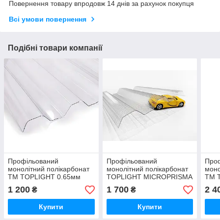
Повернення товару впродовж 14 днів за рахунок покупця
Всі умови повернення
Подібні товари компанії
Профільований
Профільований
Про
монолітний полікарбонат
монолітний полікарбонат
моно
ТМ TOPLIGHT 0.65мм
TOPLIGHT MICROPRISMA
ТМ 
104х200см прозорий
76/18 прозорий призма
104х
1 200
1 700
2 4
₴
₴
0,9 мм 1.04*2.0 м
Купити
Купити