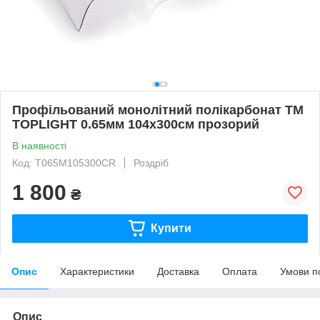
Профільований монолітний полікарбонат ТМ
TOPLIGHT 0.65мм 104х300см прозорий
В наявності
Код: T065M105300CR
Роздріб
1 800
₴
Купити
Опис
Характеристики
Доставка
Оплата
Умови п
Опис