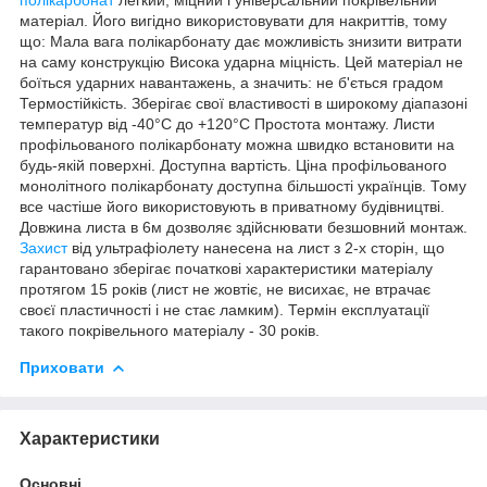
матеріал. Його вигідно використовувати для накриттів, тому
що: Мала вага полікарбонату дає можливість знизити витрати
на саму конструкцію Висока ударна міцність. Цей матеріал не
боїться ударних навантажень, а значить: не б'ється градом
Термостійкість. Зберігає свої властивості в широкому діапазоні
температур від -40°С до +120°С Простота монтажу. Листи
профільованого полікарбонату можна швидко встановити на
будь-якій поверхні. Доступна вартість. Ціна профільованого
монолітного полікарбонату доступна більшості українців. Тому
все частіше його використовують в приватному будівництві.
Довжина листа в 6м дозволяє здійснювати безшовний монтаж.
Захист
від ультрафіолету нанесена на лист з 2-х сторін, що
гарантовано зберігає початкові характеристики матеріалу
протягом 15 років (лист не жовтіє, не висихає, не втрачає
своєї пластичності і не стає ламким). Термін експлуатації
такого покрівельного матеріалу - 30 років.
Приховати
Характеристики
Основні