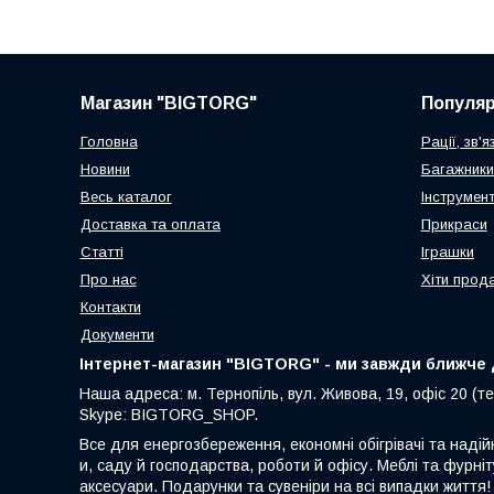
Магазин "BIGTORG"
Популя
Головна
Рації, зв'я
Новини
Багажники
Весь каталог
Інструмен
Доставка та оплата
Прикраси
Статті
Іграшки
Про нас
Хіти прод
Контакти
Документи
Інтернет-магазин "BIGTORG" - ми завжди ближче д
Наша адреса: м. Тернопіль, вул. Живова, 19, офіс 20 (те
Skype: BIGTORG_SHOP.
Все для енергозбереження, економні обігрівачі та надій
и, саду й господарства, роботи й офісу. Меблі та фурніт
аксесуари. Подарунки та сувеніри на всі випадки життя!