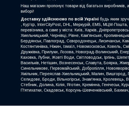
Наш магазин пропонує товари від багатьох виробників, 
виборі!
Доставку здійснюємо по всій Україні
будь яким зруч
, Кур'єр, InterCityPost, DHL, Меркурій, EMS, МЦМ-Пошта,
перевізника, а саме у міста: Київ, Харків, Дніпропетровс
Хмельницький, Чернівці, Рівне, Кам'янське, Кропивницьки
Бердянськ, Павлоград, Сєвєродонецьк, Лисичанськ, Кам
Костянтинівка, Ніжин, Ізмаїл, Новомосковськ, Ковель, С
Дружківка, Прилуки, Лозова, Новоград-Волинський, Енер
Каховка, Лубни, Жовті Води, Світловодськ, Ірпінь, Шеп
Васильків, Нетішин, Вознесенськ, Славута, Боярка, Жмер
Синельникове, Первомайський, Добропілля, Новояворівськ
Хмільник, Переяслав-Хмельницький, Малин, Вишгород, Га
Селидове, Броди, Вільногірськ, Знам'янка, Кролевець,
Стебник, Долина, Кілія, Яготин, Кремінна, Генічеськ, Ку
П'ятихатки, Скадовськ, Корсунь-Шевченківський, Бахмач,