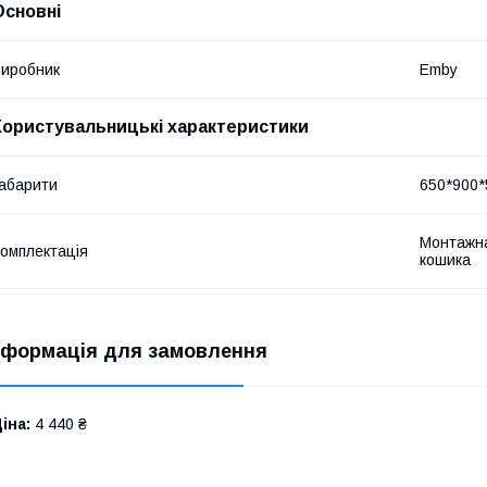
Основні
иробник
Emby
Користувальницькі характеристики
абарити
650*900*
Монтажна
омплектація
кошика
нформація для замовлення
іна:
4 440 ₴