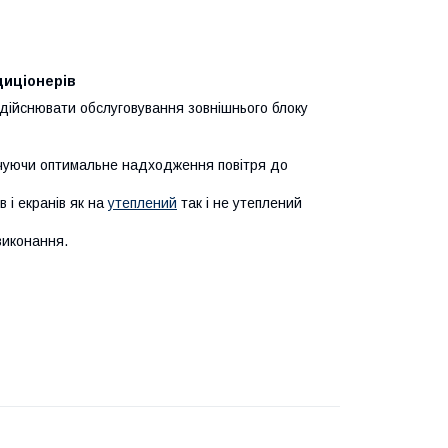
диціонерів
здійснювати обслуговування зовнішнього блоку
печуючи оптимальне надходження повітря до
 і екранів як на
утеплений
так і не утеплений
виконання.