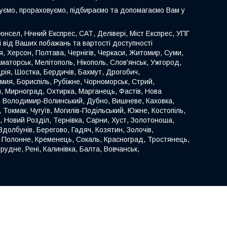
туємо, прораховуємо, підбираємо та допомагаємо Вам у
нсел, Нічний Експрес, САТ, Делівері, Міст Експрес, УПГ
ті від Ваших побажань та вартості доступності
иця, Херсон, Полтава, Чернігів, Черкаси, Житомир, Суми,
аматорськ, Мелітополь, Нікополь, Слов'янськ, Ужгород,
ія, Шостка, Бердичів, Бахмут, Дрогобич,
омия, Бориспіль, Рубіжне, Чорноморськ, Стрий,
й, Мирноград, Охтирка, Марганець, Фастів, Нова
к, Володимир-Волинський, Дубно, Вишневе, Каховка,
 Токмак, Чугуїв, Могилів-Подільський, Южне, Костопіль,
, Новий Розділ, Тернівка, Сарни, Хуст, Золотоноша,
долбунів, Берегово, Гадяч, Козятин, Золочів,
, Полонне, Кременець, Сокаль, Красноград, Тростянець,
рудне, Рені, Калинівка, Балта, Вовчанськ,