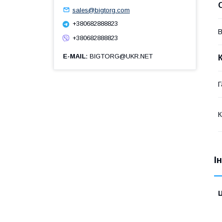
sales@bigtorg.com
+380682888823
В
+380682888823
E-MAIL
BIGTORG@UKR.NET
Г
К
І
Ц