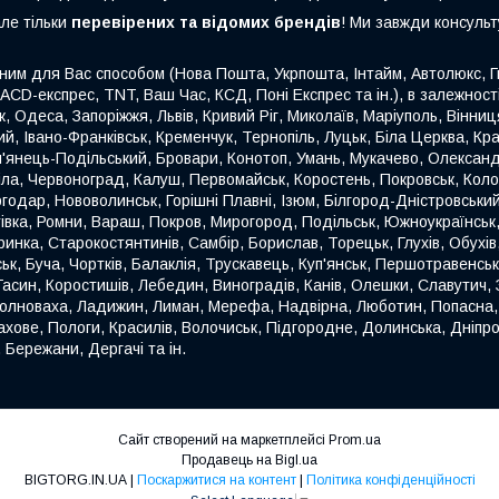
але тільки
перевірених та відомих брендів
! Ми завжди консуль
ним для Вас способом (Нова Пошта, Укрпошта, Інтайм, Автолюкс, Гю
 ACD-експрес, TNT, Ваш Час, КСД, Поні Експрес та ін.), в залежнос
ьк, Одеса, Запоріжжя, Львів, Кривий Ріг, Миколаїв, Маріуполь, Вінн
й, Івано-Франківськ, Кременчук, Тернопіль, Луцьк, Біла Церква, Кр
'янець-Подільський, Бровари, Конотоп, Умань, Мукачево, Олександр
міла, Червоноград, Калуш, Первомайськ, Коростень, Покровськ, Кол
годар, Нововолинськ, Горішні Плавні, Ізюм, Білгород-Дністровськи
етівка, Ромни, Вараш, Покров, Мирогород, Подільськ, Южноукраїнсь
инка, Старокостянтинів, Самбір, Борислав, Торецьк, Глухів, Обухів,
, Буча, Чортків, Балаклія, Трускавець, Куп'янськ, Першотравенськ
син, Коростишів, Лебедин, Виноградів, Канів, Олешки, Славутич, З
 Волноваха, Ладижин, Лиман, Мерефа, Надвірна, Люботин, Попасна
рахове, Пологи, Красилів, Волочиськ, Підгородне, Долинська, Дніпро
 Бережани, Дергачі та ін.
Сайт створений на маркетплейсі
Prom.ua
Продавець на Bigl.ua
BIGTORG.IN.UA |
Поскаржитися на контент
|
Політика конфіденційності