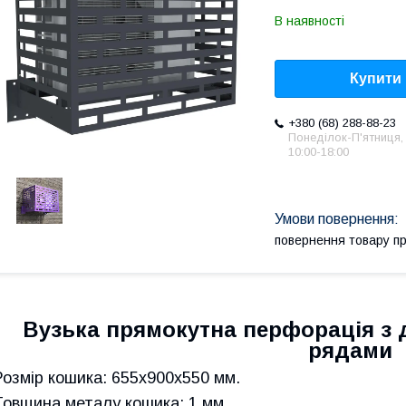
В наявності
Купити
+380 (68) 288-88-23
Понеділок-П'ятниця,
10:00-18:00
повернення товару п
Вузька прямокутна перфорація з 
рядами
Розмір кошика: 655х900х550 мм.
Товщина металу кошика: 1 мм.