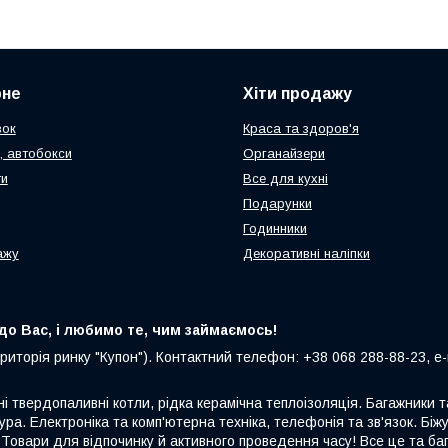
рне
Хіти продажу
зок
Краса та здоров'я
, автобокси
Органайзери
ти
Все для кухні
Подарунки
Годинники
ажу
Декоративні наліпки
о Вас, і любимо те, чим займаємось!
риторія ринку "Купон"). Контактний телефон: +38 068 288-88-23, e-m
ні твердопаливні котли, рідка керамічна теплоізоляція. Багажники
ура. Електроніка та комп'ютерна техніка, телефонія та зв'язок. Біжу
 Товари для відпочинку й активного проведення часу! Все це та ба