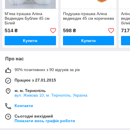
М'яка іграшка Аліна
Подушка-іграшка Аліна
Алі
Ведмедик Бублик 45 см
ведмедик 45 см коричнева
ведм
Білий
біли
514
598
717
₴
₴
Купити
Купити
Про нас
90% позитивних з 90 відгуків за рік
Працює з 27.01.2015
м. м. Тернопіль
вул. Живова 10, м. Тернопіль, Україна
Контакти
Сьогодні вихідний
Показати весь графік роботи