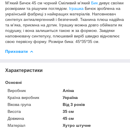
М'який Бичок 45 см чорний Сміливий м'який
Бик
дивує своїми
розмірами та рішучим поглядом.
Іграшка
Бичок зроблена на
українській фабриці з найкращих матеріалів. Наповнювач
синтепух антиалергенний і безпечний. Тканина плюш надійна
та м'яка, приємна на дотик. Іграшку можна довго обіймати як
подушку, і вона залишиться такою ж за формою. Завдяки
наповнювачу синтепуху, плюшевий виріб швидко відновлює
свою первісну форму. Розміри бика: 45*35*35 см.
Приховати
Характеристики
Основні
Виробник
Аліна
Країна виробник
Україна
Вікова група
Від 3 років
Висота
35 см
Довжина
45 см
Матеріал
Хутро штучне