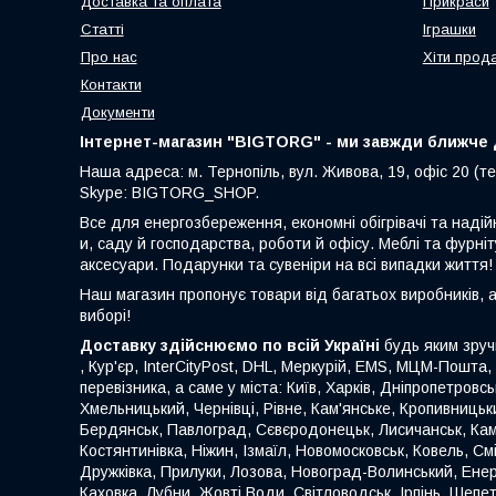
Доставка та оплата
Прикраси
Статті
Іграшки
Про нас
Хіти прод
Контакти
Документи
Інтернет-магазин "BIGTORG" - ми завжди ближче д
Наша адреса: м. Тернопіль, вул. Живова, 19, офіс 20 (те
Skype: BIGTORG_SHOP.
Все для енергозбереження, економні обігрівачі та надій
и, саду й господарства, роботи й офісу. Меблі та фурніт
аксесуари. Подарунки та сувеніри на всі випадки життя!
Наш магазин пропонує товари від багатьох виробників, 
виборі!
Доставку здійснюємо по всій Україні
будь яким зруч
, Кур'єр, InterCityPost, DHL, Меркурій, EMS, МЦМ-Пошта,
перевізника, а саме у міста: Київ, Харків, Дніпропетровс
Хмельницький, Чернівці, Рівне, Кам'янське, Кропивницьки
Бердянськ, Павлоград, Сєвєродонецьк, Лисичанськ, Кам
Костянтинівка, Ніжин, Ізмаїл, Новомосковськ, Ковель, С
Дружківка, Прилуки, Лозова, Новоград-Волинський, Енер
Каховка, Лубни, Жовті Води, Світловодськ, Ірпінь, Шеп