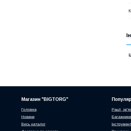
К
І
Ц
Магазин "BIGTORG"
Популя
Головна
Рації, зв'я
Новини
Багажники
Весь каталог
Інструмен