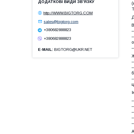
(
http://WWW.BIGTORG.COM
Д
sales@bigtorg.com
В
+380682888823
–
+380682888823
о
–
E-MAIL
BIGTORG@UKR.NET
Ж
–
–
б
–
ц
І
–
–
–
–
–
А