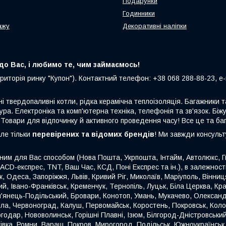
Подарунки
Годинники
ажу
Декоративні наліпки
о Вас, і любимо те, чим займаємось!
риторія ринку "Купон"). Контактний телефон: +38 068 288-88-23, e-m
ні твердопаливні котли, рідка керамічна теплоізоляція. Багажники
ура. Електроніка та комп'ютерна техніка, телефонія та зв'язок. Біжу
 Товари для відпочинку й активного проведення часу! Все це та ба
але тільки
перевірених та відомих брендів
! Ми завжди консуль
ним для Вас способом (Нова Пошта, Укрпошта, Інтайм, Автолюкс, Гю
 ACD-експрес, TNT, Ваш Час, КСД, Поні Експрес та ін.), в залежнос
ьк, Одеса, Запоріжжя, Львів, Кривий Ріг, Миколаїв, Маріуполь, Вінн
й, Івано-Франківськ, Кременчук, Тернопіль, Луцьк, Біла Церква, Кр
'янець-Подільський, Бровари, Конотоп, Умань, Мукачево, Олександр
міла, Червоноград, Калуш, Первомайськ, Коростень, Покровськ, Кол
годар, Нововолинськ, Горішні Плавні, Ізюм, Білгород-Дністровськи
етівка, Ромни, Вараш, Покров, Мирогород, Подільськ, Южноукраїнсь