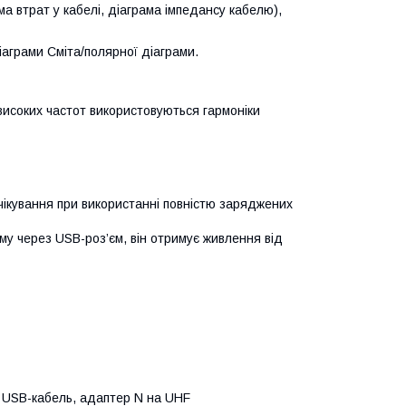
а втрат у кабелі, діаграма імпедансу кабелю),
іаграми Сміта/полярної діаграми.
високих частот використовуються гармоніки
очікування при використанні повністю заряджених
му через USB-роз’єм, він отримує живлення від
, USB-кабель, адаптер N на UHF