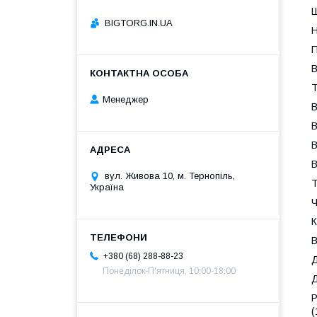
Ш
BIGTORG.IN.UA
Н
П
В
Т
Менеджер
В
В
В
B
вул. Живова 10, м. Тернопіль,
Т
Україна
Ч
К
В
+380 (68) 288-88-23
Д
Понеділок-П'ятниця, 10:00-18:00
Д
Р
(