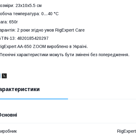
озміри: 23x10x5.5 см
обоча температура: 0…40 °C
ага: 650г
арантія: 2 роки згідно умов RigExpert Care
TIN-13: 4820185420297
igExpert AA-650 ZOOM вироблено в Україні.
Технічні характеристики можуть бути змінені без попередження.
арактеристики
Основні
иробник
RigExpert