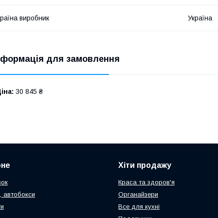
раїна виробник
Україна
нформація для замовлення
іна:
30 845 ₴
рне
Хіти продажу
зок
Краса та здоров'я
, автобокси
Органайзери
ти
Все для кухні