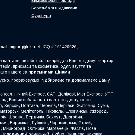
Вимірювальні прилади
Боротьба зі шкідниками
Фурнітура
ail: bigtorg@ukr.net, ICQ # 161420626,
 та вантажні автобокси. Товари для Вашого дому, квартир
терія, прикраси та косметика, одяг, взуття та
гато іншого за
приємними цінами
!
туємо, прораховуємо, підбираємо та допомагаємо Вам у
нсел, Нічний Експрес, САТ, Делівері, Міст Експрес, УПГ
ті від Ваших побажань та вартості доступності
иця, Херсон, Полтава, Чернігів, Черкаси, Житомир, Суми,
аматорськ, Мелітополь, Нікополь, Слов'янськ, Ужгород,
ія, Шостка, Бердичів, Бахмут, Дрогобич,
омия, Бориспіль, Рубіжне, Чорноморськ, Стрий,
й, Мирноград, Охтирка, Марганець, Фастів, Нова
к, Володимир-Волинський, Дубно, Вишневе, Каховка,