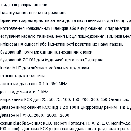
видка перевірка антени
алаштування антени на резонанс
орівняння характеристик антени до та після певних подій (дощ, у
иготовлення коаксіальних шлейфів або вимірювання їх параметрів
естування кабелю та визначення місця пошкодження, вимірювання
имірювання ємності або індуктивності реактивних навантажень
будований помічник одним натисканням кнопки
будований ZOOM для будь-якої деталізації діаграм
luetooth LE для зв'язку з мобільним додатком
ехнічні характеристики
астотний діапазон: 0.1 to 650 MHz
рок вводу частоти: 1 kHz
имірювання КСХ для 25, 50, 75, 100, 150, 200, 300, 450-Омних сис
іапазон вимірювання КСХ: від 1 до 100 в цифровому режимі, від 1 
іапазон R і X: 0…2000, -2000…2000
ежими відображення: КСВ, зворотні втрати, R, X, Z, L, C, магнітуда
100 точок). Діаграма КСХ у фіксованих діапазонах радіоаматора за 