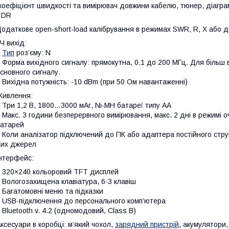
коефіцієнт швидкості та вимірювач довжини кабелю, тюнер, діаграм
TDR
одаткове open-short-load калібрування в режимах SWR, R, X або д
Ч вихід:
–
Тип
роз’єму: N
 Форма вихідного сигналу: прямокутна, 0.1 до 200 МГц. Для більш 
сновного сигналу.
 Вихідна потужність: -10 dBm (при 50 Ом навантаженні)
ивлення:
 Три 1,2 В, 1800…3000 мАг, Ni-MH батареї типу АА
 Макс. 3 години безперервного вимірювання, макс. 2 дні в режимі 
атарей
 Коли аналізатор підключений до ПК або адаптера постійного стру
их джерел
нтерфейс:
 320×240 кольоровий TFT дисплей
 Вологозахищена клавіатура, 6·3 клавіш
 Багатомовні меню та підказки
 USB-підключення до персонального комп’ютера
 Bluetooth v. 4.2 (одномодовий, Class B)
ксесуари в коробці: м’який чохол,
зарядний пристрій
, акумулятори