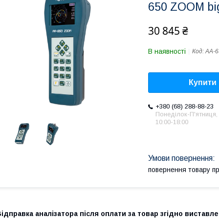
650 ZOOM big
30 845 ₴
В наявності
Код:
AA-
Купити
+380 (68) 288-88-23
Понеділок-П'ятниця,
10:00-18:00
повернення товару п
ідправка аналізатора після оплати за товар згідно виставле