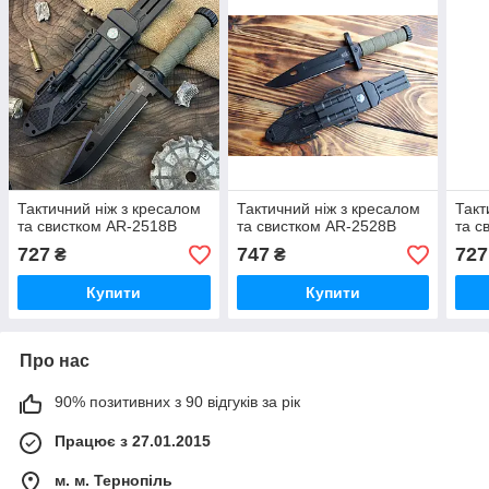
Тактичний ніж з кресалом
Тактичний ніж з кресалом
Такт
та свистком AR-2518B
та свистком AR-2528B
та с
727
747
727
₴
₴
Купити
Купити
Про нас
90% позитивних з 90 відгуків за рік
Працює з 27.01.2015
м. м. Тернопіль