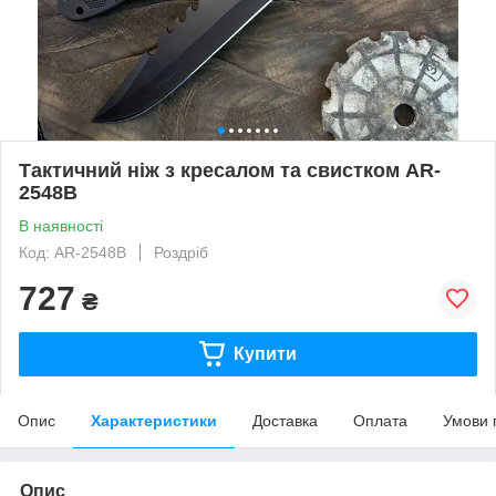
Тактичний ніж з кресалом та свистком AR-
2548B
В наявності
Код: AR-2548B
Роздріб
727
₴
Купити
Опис
Характеристики
Доставка
Оплата
Умови 
Опис