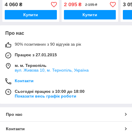
паяльник (325*275*202)
цифрове регулювання
2.73 
4 060
2 095
3 0
₴
₴
2 195 ₴
4,46 кг
температури, 3 насадки
Купити
Купити
Про нас
90% позитивних з 90 відгуків за рік
Працює з 27.01.2015
м. м. Тернопіль
вул. Живова 10, м. Тернопіль, Україна
Контакти
Сьогодні працює з 10:00 до 18:00
Показати весь графік роботи
Про нас
Контакти