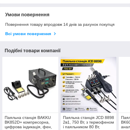
Умови повернення
Повернення товару впродовж 14 днів за рахунок покупця
Всі умови повернення
Подібні товари компанії
Паяльна станція BAKKU
Паяльна станція JCD 8898
Паял
BK852D+ компресорна,
2в1, 750 Вт, з термофеном
BK60
цифрова індикація, фен,
і паяльником 80 Вт,
анал