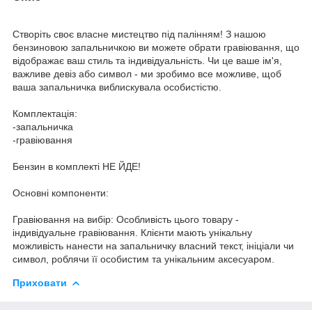
Створіть своє власне мистецтво під палінням! З нашою
бензиновою запальничкою ви можете обрати гравіювання, що
відображає ваш стиль та індивідуальність. Чи це ваше ім'я,
важливе девіз або символ - ми зробимо все можливе, щоб
ваша запальничка виблискувала особистістю.
Комплектація:
-запальничка
-гравіювання
Бензин в комплекті НЕ ЙДЕ!
Основні компоненти:
Гравіювання на вибір: Особливість цього товару -
індивідуальне гравіювання. Клієнти мають унікальну
можливість нанести на запальничку власний текст, ініціали чи
символ, роблячи її особистим та унікальним аксесуаром.
Приховати