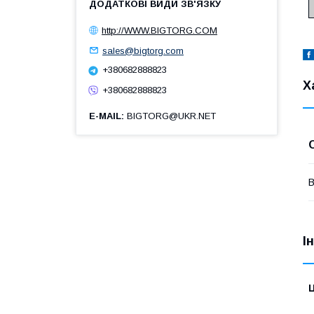
http://WWW.BIGTORG.COM
sales@bigtorg.com
+380682888823
Х
+380682888823
E-MAIL
BIGTORG@UKR.NET
В
І
Ц