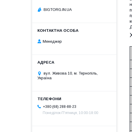
н
BIGTORG.IN.UA
п
п
к
Д
Менеджер
вул. Живова 10, м. Тернопіль,
Україна
+380 (68) 288-88-23
Понеділок-П'ятниця, 10:00-18:00