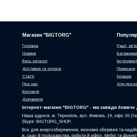
Магазин "BIGTORG"
Популя
Головна
Рації, зв'я
Новини
Багажники
Весь каталог
Інструмен
Доставка та оплата
Прикраси
Статті
Іграшки
Про нас
Хіти прод
Контакти
Документи
Інтернет-магазин "BIGTORG" - ми завжди ближче д
Наша адреса: м. Тернопіль, вул. Живова, 19, офіс 20 (те
Skype: BIGTORG_SHOP.
Все для енергозбереження, економні обігрівачі та надій
и, саду й господарства, роботи й офісу. Меблі та фурніт