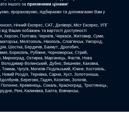
гато іншого за
приємними цінами
!
туємо, прораховуємо, підбираємо та допомагаємо Вам у
нсел, Нічний Експрес, САТ, Делівері, Міст Експрес, УПГ
ті від Ваших побажань та вартості доступності
иця, Херсон, Полтава, Чернігів, Черкаси, Житомир, Суми,
аматорськ, Мелітополь, Нікополь, Слов'янськ, Ужгород,
ія, Шостка, Бердичів, Бахмут, Дрогобич,
омия, Бориспіль, Рубіжне, Чорноморськ, Стрий,
й, Мирноград, Охтирка, Марганець, Фастів, Нова
к, Володимир-Волинський, Дубно, Вишневе, Каховка,
 Токмак, Чугуїв, Могилів-Подільський, Южне, Костопіль,
, Новий Розділ, Тернівка, Сарни, Хуст, Золотоноша,
долбунів, Берегово, Гадяч, Козятин, Золочів,
, Полонне, Кременець, Сокаль, Красноград, Тростянець,
рудне, Рені, Калинівка, Балта, Вовчанськ,