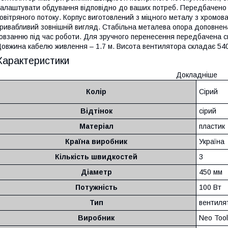
алаштувати обдування відповідно до ваших потреб. Передбачено 
овітряного потоку. Корпус виготовлений з міцного металу з хромова
ривабливий зовнішній вигляд. Стабільна металева опора доповнен
овзанню під час роботи. Для зручного перенесення передбачена сп
овжина кабелю живлення – 1.7 м. Висота вентилятора складає 54
Характеристики
Докладніше
Колір
Сірий
Відтінок
сірий
Матеріал
пластик
Країна виробник
Україна
Кількість швидкостей
3
Діаметр
450 мм
Потужність
100 Вт
Тип
вентиля
Виробник
Neo Too