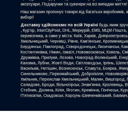
аксесуари. Подарунки та сувеніри на всі випадки життя!
Наш магазин пропонує товари від багатьох виробників, 
виборі!
Доставку здійснюємо по всій Україні
будь яким зруч
, Кур'єр, InterCityPost, DHL, Меркурій, EMS, МЦМ-Пошта,
перевізника, а саме у міста: Київ, Харків, Дніпропетровс
Хмельницький, Чернівці, Рівне, Кам'янське, Кропивницьки
Бердянськ, Павлоград, Сєвєродонецьк, Лисичанськ, Кам
Костянтинівка, Ніжин, Ізмаїл, Новомосковськ, Ковель, С
Дружківка, Прилуки, Лозова, Новоград-Волинський, Енер
Каховка, Лубни, Жовті Води, Світловодськ, Ірпінь, Шеп
Васильків, Нетішин, Вознесенськ, Славута, Боярка, Жмер
Синельникове, Первомайський, Добропілля, Новояворівськ
Хмільник, Переяслав-Хмельницький, Малин, Вишгород, Га
Селидове, Броди, Вільногірськ, Знам'янка, Кролевець,
Стебник, Долина, Кілія, Яготин, Кремінна, Генічеськ, Ку
П'ятихатки, Скадовськ, Корсунь-Шевченківський, Бахмач,