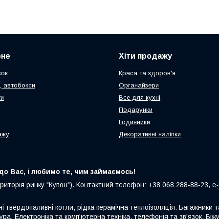
рне
Хіти продажу
зок
Краса та здоров'я
, автобокси
Органайзери
ти
Все для кухні
Подарунки
Годинники
ажу
Декоративні наліпки
о Вас, і любимо те, чим займаємось!
риторія ринку "Купон"). Контактний телефон: +38 068 288-88-23, e-m
ні твердопаливні котли, рідка керамічна теплоізоляція. Багажники
ура. Електроніка та комп'ютерна техніка, телефонія та зв'язок. Біжу