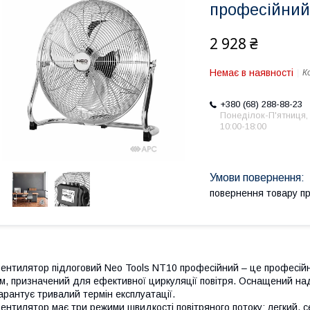
професійний 
2 928 ₴
Немає в наявності
К
+380 (68) 288-88-23
Понеділок-П'ятниця,
10:00-18:00
повернення товару п
ентилятор підлоговий Neo Tools NT10 професійний – це професійн
м, призначений для ефективної циркуляції повітря. Оснащений над
арантує тривалий термін експлуатації.
ентилятор має три режими швидкості повітряного потоку: легкий, 