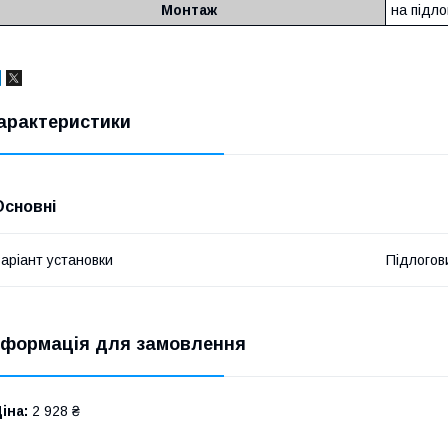
Монтаж
на підло
арактеристики
Основні
аріант установки
Підлогов
нформація для замовлення
іна:
2 928 ₴