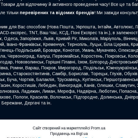
 Товари для відпочинку й активного проведення часу! Все це та ба
але тільки
перевірених та відомих брендів
! Ми завжди консуль
ним для Вас способом (Нова Пошта, Укрпошта, Інтайм, Автолюкс, Гю
 ACD-експрес, TNT, Ваш Час, КСД, Поні Експрес та ін.), в залежнос
ьк, Одеса, Запоріжжя, Львів, Кривий Ріг, Миколаїв, Маріуполь, Вінн
й, Івано-Франківськ, Кременчук, Тернопіль, Луцьк, Біла Церква, Кр
'янець-Подільський, Бровари, Конотоп, Умань, Мукачево, Олександр
міла, Червоноград, Калуш, Первомайськ, Коростень, Покровськ, Кол
годар, Нововолинськ, Горішні Плавні, Ізюм, Білгород-Дністровськи
етівка, Ромни, Вараш, Покров, Мирогород, Подільськ, Южноукраїнсь
инка, Старокостянтинів, Самбір, Борислав, Торецьк, Глухів, Обухів,
, Буча, Чортків, Балаклія, Трускавець, Куп'янськ, Першотравенськ
син, Коростишів, Лебедин, Виноградів, Канів, Олешки, Славутич, З
 Волноваха, Ладижин, Лиман, Мерефа, Надвірна, Люботин, Попасна
рахове, Пологи, Красилів, Волочиськ, Підгородне, Долинська, Дніпро
 Бережани, Дергачі та ін.
Сайт створений на маркетплейсі
Prom.ua
Продавець на Bigl.ua