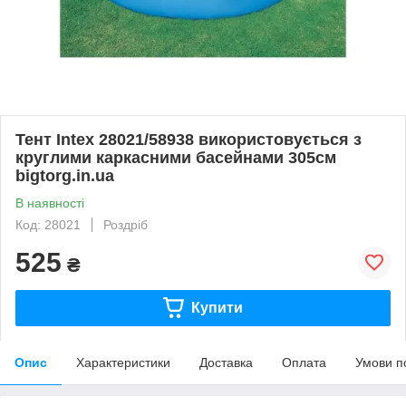
Тент Intex 28021/58938 використовується з
круглими каркасними басейнами 305см
bigtorg.in.ua
В наявності
Код: 28021
Роздріб
525
₴
Купити
Опис
Характеристики
Доставка
Оплата
Умови п