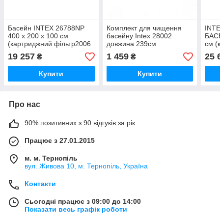
Басейн INTEX 26788NP
Комплект для чищення
INT
400 x 200 x 100 см
басейну Intex 28002
БАСЕ
(картриджний фільтр2006
довжина 239см
см (
л/год, драбина)
bigtorg.in.ua
3785
19 257
1 459
25 
₴
₴
bigtorg.in.ua
підс
Купити
Купити
Про нас
90% позитивних з 90 відгуків за рік
Працює з 27.01.2015
м. м. Тернопіль
вул. Живова 10, м. Тернопіль, Україна
Контакти
Сьогодні працює з 09:00 до 14:00
Показати весь графік роботи