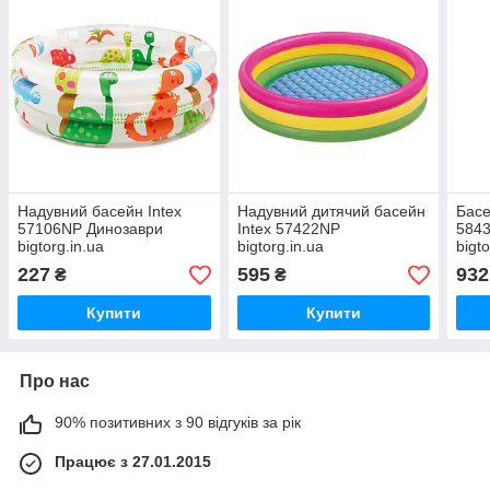
Надувний басейн Intex
Надувний дитячий басейн
Басе
57106NP Динозаври
Intex 57422NP
5843
bigtorg.in.ua
bigtorg.in.ua
bigto
227
595
932
₴
₴
Купити
Купити
Про нас
90% позитивних з 90 відгуків за рік
Працює з 27.01.2015