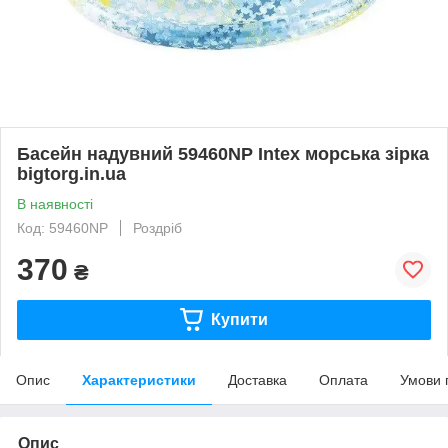
Басейн надувний 59460NP Intex морська зірка
bigtorg.in.ua
В наявності
Код: 59460NP
Роздріб
370
₴
Купити
Опис
Характеристики
Доставка
Оплата
Умови 
Опис