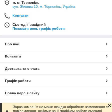
м. м. Тернопіль
вул. Живова 10, м. Тернопіль, Україна
Контакти
Сьогодні вихідний
Показати весь графік роботи
Про нас
Контакти
Доставка та оплата
Графік роботи
Повна версія сайту
Сайт створено на маркетплейсі
Prom.ua
Зараз компанія не може швидко обробляти замовлення та
повідомлення, оскільки за її графіком роботи сьогодні