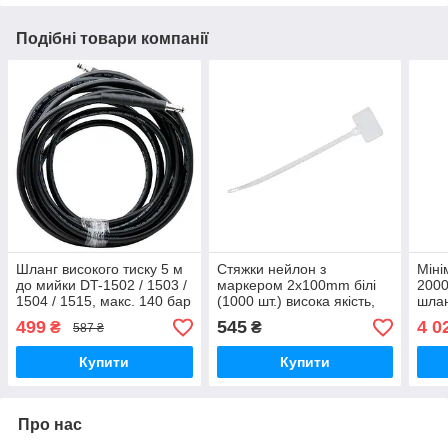
Подібні товари компанії
Шланг високого тиску 5 м
Стяжки нейлон з
Міні
до мийки DT-1502 / 1503 /
маркером 2х100mm білі
2000
1504 / 1515, макс. 140 бар
(1000 шт.) висока якість,
шлан
INTERTOOL DT-1535
діапазон робочих
авто
499
545
4 0
₴
₴
587 ₴
температур: від -35 °C до
та д
барі
Купити
Купити
Про нас