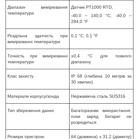
Діапазон вимірювання
Датчик PT1000 RTD,
температури
-40,0 ~ 140,0 °С, -40,0 ~
284,0 °F
Роздільна здатність при
0,1 °С, 0,1 °F
вимірюванні температури
Точність при вимірюванні
±0,4 °С для повного
температури
діапазону
Клас захисту
IP 68 (глибина 10 метрів за
30 хвилин)
Матеріали корпусу/зонда
Нержавіюча сталь SUS316
Тип збереження даних
Багаторазове використання,
поки заряд батареї не
розрядиться
Розміри пристрою
64 (довжина) х 31,2 (діаметр)