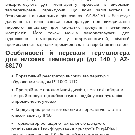
використовують для моніторингу процесів із високими
температурами, гарантуючи, що вони залишаються в
безпечних і оптимальних діапазонах. AZ-88170 забезпечує
доступні та точні записи температури при використанні
парового автоклаву для харчових продуктів і медичних
матеріалів. Його також можна використовувати для
відстеження температури у фармацевтичній, хімічній
промисловості, харчовій промисловості та виробництві напоїв.
Особливості й переваги термологера
для високих температур (до 140
) AZ-
88170
Портативний реєстратор високих температур з
вбудованим зондом PT1000 RTD.
Пристрій має ергономічний дизайн, невеликі габарити
і міцний корпус, що забезпечують надійну експлуатацію
в промислових умовах.
Корпус пристрою виготовлений з нержавіючої сталі з
класом захисту IP68.
Термологер оснащено технологією швидкого
розпізнавання і конфігурування пристроїв Plug&Play і
при підключенні до ПК або ноутбуку автоматично