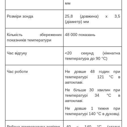
мм
Розміри зонда
25,8 (довжина) х 3,5
(діаметр) мм
Кількість збережених
48 000 показань
показників температури
Час відгуку
<20 секунд (кімнатна
температура до 90 °С)
Час роботи
Не довше 48 годин при
температурі 121 °С в
автоклаві.
Не більше 30 хвилин при
температурі 34 °С в
автоклаві.
Не довше 1 тижня при
температурі 140 °С в духовці.
Робоча температура повітря
-40 ~ 140 °С (статус