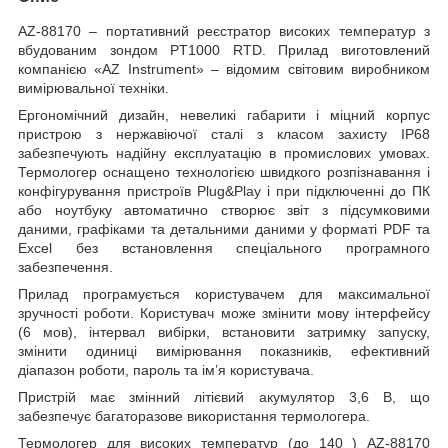
AZ-88170 – портативний реєстратор високих температур з
вбудованим зондом PT1000 RTD. Прилад виготовлений
компанією «AZ Instrument» – відомим світовим виробником
вимірювальної техніки.
Ергономічний дизайн, невеликі габарити і міцний корпус
пристрою з нержавіючої сталі з класом захисту IP68
забезпечують надійну експлуатацію в промислових умовах.
Термологер оснащено технологією швидкого розпізнавання і
конфігурування пристроїв Plug&Play і при підключенні до ПК
або ноутбуку автоматично створює звіт з підсумковими
даними, графіками та детальними даними у форматі PDF та
Excel без встановлення спеціального програмного
забезпечення.
Прилад програмується користувачем для максимальної
зручності роботи. Користувач може змінити мову інтерфейсу
(6 мов), інтервал вибірки, встановити затримку запуску,
змінити одиниці вимірювання показників, ефективний
діапазон роботи, пароль та ім’я користувача.
Пристрій має змінний літієвий акумулятор 3,6 В, що
забезпечує багаторазове використання термологера.
Термологер для високих температур (до 140
) AZ-88170