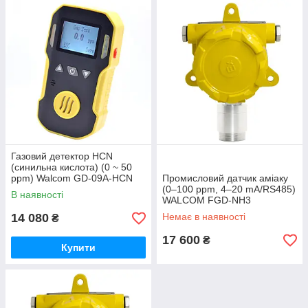
Газовий детектор HCN
(синильна кислота) (0 ~ 50
ppm) Walcom GD-09A-HCN
Промисловий датчик аміаку
(0–100 ppm, 4–20 mA/RS485)
В наявності
WALCOM FGD-NH3
14 080
Немає в наявності
₴
17 600
₴
Купити