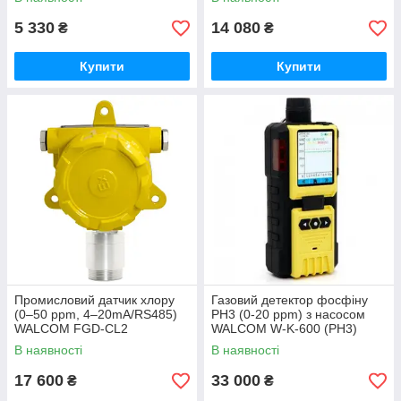
5 330
14 080
₴
₴
Купити
Купити
Промисловий датчик хлору
Газовий детектор фосфіну
(0–50 ppm, 4–20mA/RS485)
PH3 (0-20 ppm) з насосом
WALCOM FGD-CL2
WALCOM W-K-600 (PH3)
В наявності
В наявності
17 600
33 000
₴
₴