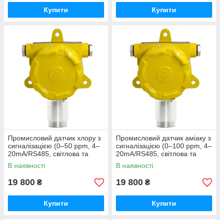
Купити
Купити
Промисловий датчик хлору з
Промисловий датчик аміаку з
сигналізацією (0–50 ppm, 4–
сигналізацією (0–100 ppm, 4–
20mA/RS485, світлова та
20mA/RS485, світлова та
звукова сигналізація)
звукова сигналізація)
В наявності
В наявності
WALCOM FGD-CL2-A
WALCOM FGD-NH3-A
19 800
19 800
₴
₴
Купити
Купити