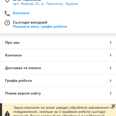
вул. Живова 10, м. Тернопіль, Україна
Контакти
Сьогодні вихідний
Показати весь графік роботи
Про нас
Контакти
Доставка та оплата
Графік роботи
Повна версія сайту
Сайт створено на маркетплейсі
Prom.ua
Зараз компанія не може швидко обробляти замовлення та
повідомлення, оскільки за її графіком роботи сьогодні
вихідний. Ваша заявка буде оброблена в найближчий