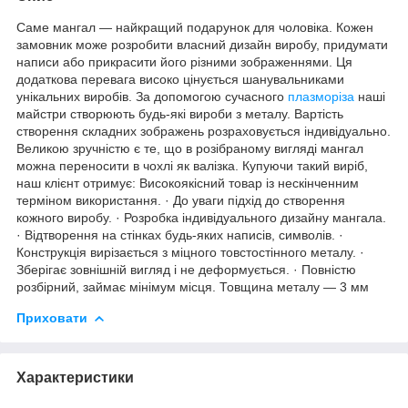
Саме мангал — найкращий подарунок для чоловіка. Кожен
замовник може розробити власний дизайн виробу, придумати
написи або прикрасити його різними зображеннями. Ця
додаткова перевага високо цінується шанувальниками
унікальних виробів. За допомогою сучасного
плазморіза
наші
майстри створюють будь-які вироби з металу. Вартість
створення складних зображень розраховується індивідуально.
Великою зручністю є те, що в розібраному вигляді мангал
можна переносити в чохлі як валізка. Купуючи такий виріб,
наш клієнт отримує: Високоякісний товар із нескінченним
терміном використання. · До уваги підхід до створення
кожного виробу. · Розробка індивідуального дизайну мангала.
· Відтворення на стінках будь-яких написів, символів. ·
Конструкція вирізається з міцного товстостінного металу. ·
Зберігає зовнішній вигляд і не деформується. · Повністю
розбірний, займає мінімум місця. Товщина металу — 3 мм
Приховати
Характеристики