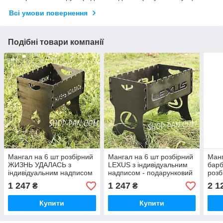
Всі умови повернення
Подібні товари компанії
Мангал на 6 шт розбірний
Мангал на 6 шт розбірний
Манг
ЖИЗНЬ УДАЛАСЬ з
LEXUS з індивідуальним
барб
індивідуальним надписом
надписом - подарунковий
розб
- подарунковий
інди
1 247
1 247
2 1
₴
₴
грав
ден
Купити
Купити