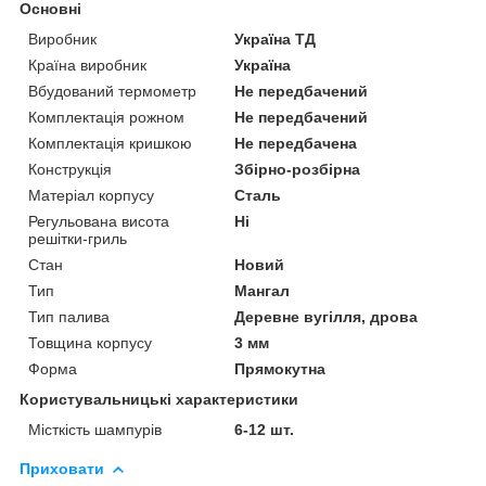
Основні
Виробник
Україна ТД
Країна виробник
Україна
Вбудований термометр
Не передбачений
Комплектація рожном
Не передбачений
Комплектація кришкою
Не передбачена
Конструкція
Збірно-розбірна
Матеріал корпусу
Сталь
Регульована висота
Ні
решітки-гриль
Стан
Новий
Тип
Мангал
Тип палива
Деревне вугілля, дрова
Товщина корпусу
3 мм
Форма
Прямокутна
Користувальницькі характеристики
Місткість шампурів
6-12 шт.
Приховати