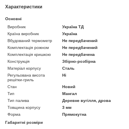
Характеристики
Основні
Виробник
Україна ТД
Країна виробник
Україна
Вбудований термометр
Не передбачений
Комплектація рожном
Не передбачений
Комплектація кришкою
Не передбачена
Конструкція
Збірно-розбірна
Матеріал корпусу
Сталь
Регульована висота
Ні
решітки-гриль
Стан
Новий
Тип
Мангал
Тип палива
Деревне вугілля, дрова
Товщина корпусу
3 мм
Форма
Прямокутна
Габаритні розміри