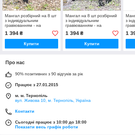
Мангал розбірний на 8 шт
Мангал на 8 шт розбірний
Манг
з індивідуальним
з індивідуальним
з ін
гравіюванням - на
гравіюванням - на
грав
подарунок
подарунок
пода
1 394
1 394
1 3
₴
₴
Купити
Купити
Про нас
90% позитивних з 90 відгуків за рік
Працює з 27.01.2015
м. м. Тернопіль
вул. Живова 10, м. Тернопіль, Україна
Контакти
Сьогодні працює з 10:00 до 18:00
Показати весь графік роботи