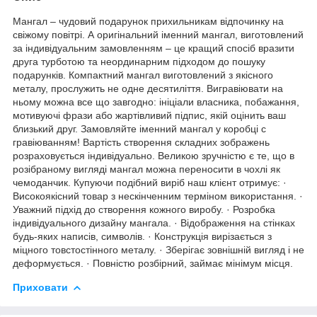
Мангал – чудовий подарунок прихильникам відпочинку на
свіжому повітрі. А оригінальний іменний мангал, виготовлений
за індивідуальним замовленням – це кращий спосіб вразити
друга турботою та неординарним підходом до пошуку
подарунків. Компактний мангал виготовлений з якісного
металу, прослужить не одне десятиліття. Вигравіювати на
ньому можна все що завгодно: ініціали власника, побажання,
мотивуючі фрази або жартівливий підпис, якій оцінить ваш
близький друг. Замовляйте іменний мангал у коробці с
гравіюванням! Вартість створення складних зображень
розраховується індивідуально. Великою зручністю є те, що в
розібраному вигляді мангал можна переносити в чохлі як
чемоданчик. Купуючи подібний виріб наш клієнт отримує: ·
Високоякісний товар з нескінченним терміном використання. ·
Уважний підхід до створення кожного виробу. · Розробка
індивідуального дизайну мангала. · Відображення на стінках
будь-яких написів, символів. · Конструкція вирізається з
міцного товстостінного металу. · Зберігає зовнішній вигляд і не
деформується. · Повністю розбірний, займає мінімум місця.
Приховати