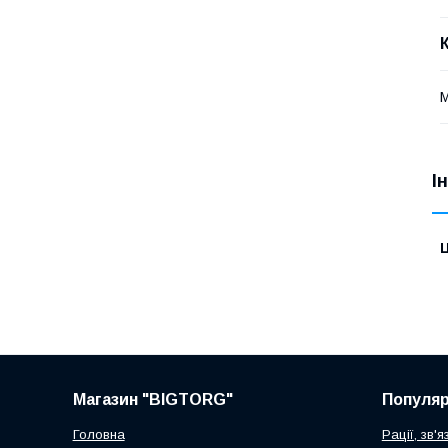
М
І
Ц
Магазин "BIGTORG"
Популя
Головна
Рації, зв'я