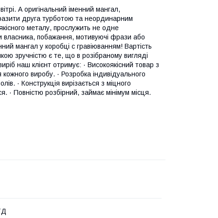
ітрі. А оригінальний іменний мангал,
вразити друга турботою та неординарним
якісного металу, прослужить не одне
ли власника, побажання, мотивуючі фрази або
нний мангал у коробці с гравіюванням! Вартість
ою зручністю є те, що в розібраному вигляді
иріб наш клієнт отримує: · Високоякісний товар з
 кожного виробу. · Розробка індивідуального
лів. · Конструкція вирізається з міцного
я. · Повністю розбірний, займає мінімум місця.
ТД