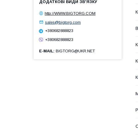
К
http://WWW.BIGTORG.COM
sales@bigtorg.com
В
+380682888823
+380682888823
К
E-MAIL
BIGTORG@UKR.NET
К
К
М
Р