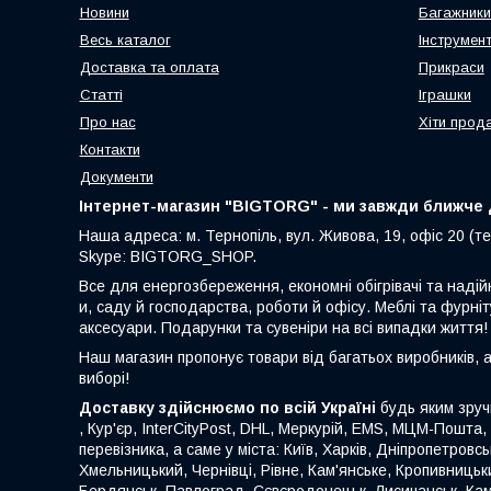
Новини
Багажники
Весь каталог
Інструмен
Доставка та оплата
Прикраси
Статті
Іграшки
Про нас
Хіти прод
Контакти
Документи
Інтернет-магазин "BIGTORG" - ми завжди ближче д
Наша адреса: м. Тернопіль, вул. Живова, 19, офіс 20 (те
Skype: BIGTORG_SHOP.
Все для енергозбереження, економні обігрівачі та надій
и, саду й господарства, роботи й офісу. Меблі та фурніт
аксесуари. Подарунки та сувеніри на всі випадки життя!
Наш магазин пропонує товари від багатьох виробників, 
виборі!
Доставку здійснюємо по всій Україні
будь яким зруч
, Кур'єр, InterCityPost, DHL, Меркурій, EMS, МЦМ-Пошта,
перевізника, а саме у міста: Київ, Харків, Дніпропетровс
Хмельницький, Чернівці, Рівне, Кам'янське, Кропивницьки
Бердянськ, Павлоград, Сєвєродонецьк, Лисичанськ, Кам