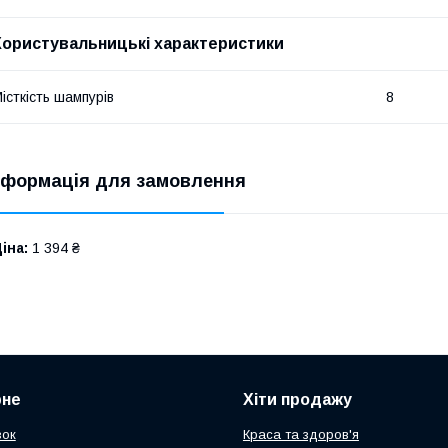
Користувальницькі характеристики
істкість шампурів
8
нформація для замовлення
іна:
1 394 ₴
рне
Хіти продажу
зок
Краса та здоров'я