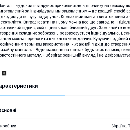
ангал – чудовий подарунок прихильникам відпочинку на свіжому пов
иготовлений за індивідуальним замовленням – це кращий спосіб 
ідходом до пошуку подарунків. Компактний мангал виготовлений з 
есятиліття. Вигравіювати на ньому можна все що завгодно: ініціа
артівливий підпис, якій оцінить ваш близький друг. Замовляйте іме
творення складних зображень розраховується індивідуально. Велик
ангал можна переносити в чохлі як чемоданчик. Купуючи подібний в
ескінченним терміном використання. · Уважний підхід до створення
изайну мангала. · Відображення на стінках будь-яких написів, симво
овстостінного металу. · Зберігає зовнішній вигляд і не деформуєтьс
арактеристики
Основні
иробник
Україна 