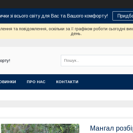
ички зі всього світу для Вас та Вашого комфорту!
Придба
ення та повідомлення, оскільки за її графіком роботи сьогодні в
день.
орту!
ОВИНКИ
ПРО НАС
КОНТАКТИ
Мангал розб