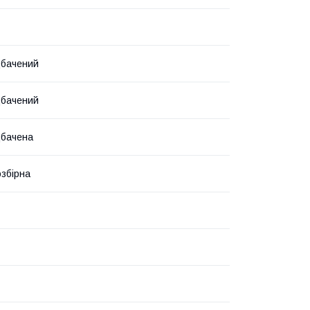
дбачений
дбачений
дбачена
озбірна