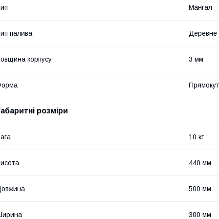
ип
Мангал
ип палива
Деревне 
овщина корпусу
3 мм
Форма
Прямоку
Габаритні розміри
ага
10 кг
исота
440 мм
Довжина
500 мм
Ширина
300 мм