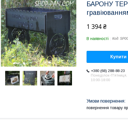
БАРОНУ ТЕР
гравіюванням
1 394 ₴
В наявності
Код:
SP0
Купити
+380 (68) 288-88-23
Понеділок-П'ятниця,
10:00-18:00
повернення товару п