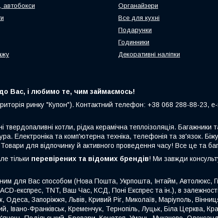
, автобокси
Органайзери
ти
Все для кухні
Подарунки
Годинники
ажу
Декоративні наліпки
о Вас, і любимо те, чим займаємось!
риторія ринку "Купон"). Контактний телефон: +38 068 288-88-23, e-m
ні твердопаливні котли, рідка керамічна теплоізоляція. Багажники
ура. Електроніка та комп'ютерна техніка, телефонія та зв'язок. Біжу
 Товари для відпочинку й активного проведення часу! Все це та ба
але тільки
перевірених та відомих брендів
! Ми завжди консуль
ним для Вас способом (Нова Пошта, Укрпошта, Інтайм, Автолюкс, Гю
 ACD-експрес, TNT, Ваш Час, КСД, Поні Експрес та ін.), в залежнос
ьк, Одеса, Запоріжжя, Львів, Кривий Ріг, Миколаїв, Маріуполь, Вінн
й, Івано-Франківськ, Кременчук, Тернопіль, Луцьк, Біла Церква, Кр
'янець-Подільський, Бровари, Конотоп, Умань, Мукачево, Олександр