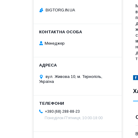
М
BIGTORG.IN.UA
в
п
д
ж
с
м
Менеджер
н
д
т
вул. Живова 10, м. Тернопіль,
Україна
Х
+380 (68) 288-88-23
Понеділок-П'ятниця, 10:00-18:00
В