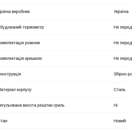
раїна виробник
Україна
будований термометр
Не пере
омплектація рожном
Не пере
омплектація кришкою
Не пере
онструкція
Збірно-р
атеріал корпусу
Сталь
егульована висота решітки-гриль
Ні
Стан
Новий