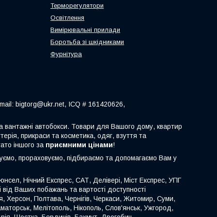
Терморегулятори
Освітлення
Вимірювальні прилади
Боротьба зі шкідниками
Фурнітура
ail: bigtorg@ukr.net, ICQ # 161420626,
 та вантажні автобокси. Товари для Вашого дому, квартир
терія, прикраси та косметика, одяг, взуття та
гато іншого за
приємними цінами
!
туємо, прораховуємо, підбираємо та допомагаємо Вам у
нсел, Нічний Експрес, САТ, Делівері, Міст Експрес, УПГ
ті від Ваших побажань та вартості доступності
иця, Херсон, Полтава, Чернігів, Черкаси, Житомир, Суми,
аматорськ, Мелітополь, Нікополь, Слов'янськ, Ужгород,
ія, Шостка, Бердичів, Бахмут, Дрогобич,