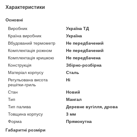
Характеристики
Основні
Виробник
Україна ТД
Країна виробник
Україна
Вбудований термометр
Не передбачений
Комплектація рожном
Не передбачений
Комплектація кришкою
Не передбачена
Конструкція
Збірно-розбірна
Матеріал корпусу
Сталь
Регульована висота
Ні
решітки-гриль
Стан
Новий
Тип
Мангал
Тип палива
Деревне вугілля, дрова
Товщина корпусу
3 мм
Форма
Прямокутна
Габаритні розміри