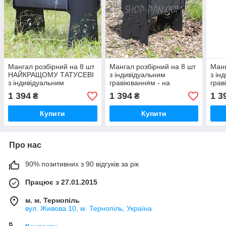
Мангал розбірний на 8 шт
Мангал розбірний на 8 шт
Манг
НАЙКРАЩОМУ ТАТУСЕВІ
з індивідуальним
з ін
з індивідуальним
гравіюванням - на
грав
гравіюванням - на
подарунок
пода
1 394
1 394
1 3
₴
₴
подарунок
Купити
Купити
Про нас
90% позитивних з 90 відгуків за рік
Працює з 27.01.2015
м. м. Тернопіль
вул. Живова 10, м. Тернопіль, Україна