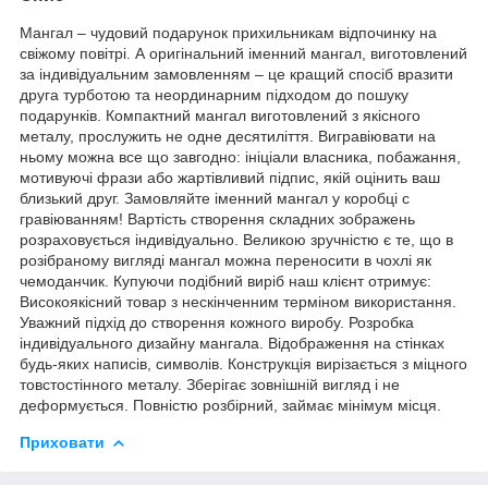
Мангал – чудовий подарунок прихильникам відпочинку на
свіжому повітрі. А оригінальний іменний мангал, виготовлений
за індивідуальним замовленням – це кращий спосіб вразити
друга турботою та неординарним підходом до пошуку
подарунків. Компактний мангал виготовлений з якісного
металу, прослужить не одне десятиліття. Вигравіювати на
ньому можна все що завгодно: ініціали власника, побажання,
мотивуючі фрази або жартівливий підпис, якій оцінить ваш
близький друг. Замовляйте іменний мангал у коробці с
гравіюванням! Вартість створення складних зображень
розраховується індивідуально. Великою зручністю є те, що в
розібраному вигляді мангал можна переносити в чохлі як
чемоданчик. Купуючи подібний виріб наш клієнт отримує:
Високоякісний товар з нескінченним терміном використання.
Уважний підхід до створення кожного виробу. Розробка
індивідуального дизайну мангала. Відображення на стінках
будь-яких написів, символів. Конструкція вирізається з міцного
товстостінного металу. Зберігає зовнішній вигляд і не
деформується. Повністю розбірний, займає мінімум місця.
Приховати