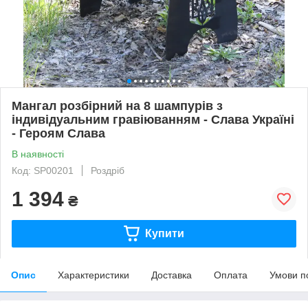
Мангал розбірний на 8 шампурів з
індивідуальним гравіюванням - Слава Україні
- Героям Слава
В наявності
Код: SP00201
Роздріб
1 394
₴
Купити
Опис
Характеристики
Доставка
Оплата
Умови п