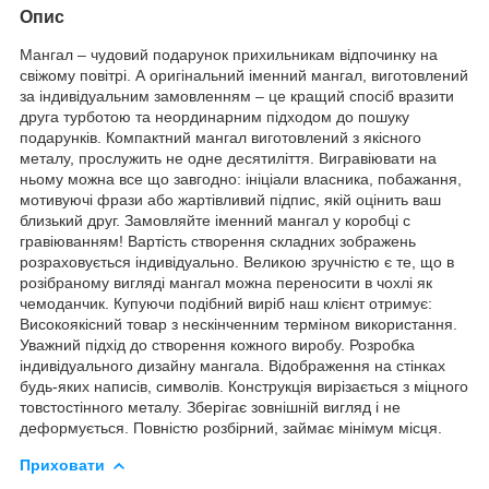
Опис
Мангал – чудовий подарунок прихильникам відпочинку на
свіжому повітрі. А оригінальний іменний мангал, виготовлений
за індивідуальним замовленням – це кращий спосіб вразити
друга турботою та неординарним підходом до пошуку
подарунків. Компактний мангал виготовлений з якісного
металу, прослужить не одне десятиліття. Вигравіювати на
ньому можна все що завгодно: ініціали власника, побажання,
мотивуючі фрази або жартівливий підпис, якій оцінить ваш
близький друг. Замовляйте іменний мангал у коробці с
гравіюванням! Вартість створення складних зображень
розраховується індивідуально. Великою зручністю є те, що в
розібраному вигляді мангал можна переносити в чохлі як
чемоданчик. Купуючи подібний виріб наш клієнт отримує:
Високоякісний товар з нескінченним терміном використання.
Уважний підхід до створення кожного виробу. Розробка
індивідуального дизайну мангала. Відображення на стінках
будь-яких написів, символів. Конструкція вирізається з міцного
товстостінного металу. Зберігає зовнішній вигляд і не
деформується. Повністю розбірний, займає мінімум місця.
Приховати