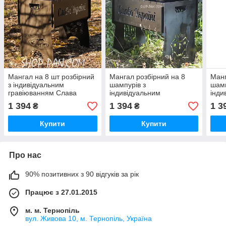
Мангал на 8 шт розбірний
Мангал розбірний на 8
Манг
з індивідуальним
шампурів з
шамп
гравіюванням Слава
індивідуальним
інди
Україні - на подарунок
гравіюванням - Слава
грав
1 394
1 394
1 3
₴
₴
Україні
Геро
Купити
Купити
Про нас
90% позитивних з 90 відгуків за рік
Працює з 27.01.2015
м. м. Тернопіль
вул. Живова 10, м. Тернопіль, Україна