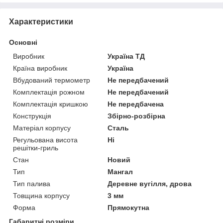
Характеристики
Основні
Виробник
Україна ТД
Країна виробник
Україна
Вбудований термометр
Не передбачений
Комплектація рожном
Не передбачений
Комплектація кришкою
Не передбачена
Конструкція
Збірно-розбірна
Матеріал корпусу
Сталь
Регульована висота
Ні
решітки-гриль
Стан
Новий
Тип
Мангал
Тип палива
Деревне вугілля, дрова
Товщина корпусу
3 мм
Форма
Прямокутна
Габаритні розміри