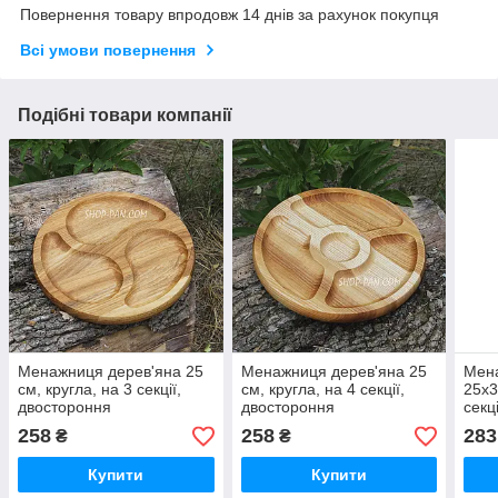
Повернення товару впродовж 14 днів за рахунок покупця
Всі умови повернення
Подібні товари компанії
Менажниця дерев'яна 25
Менажниця дерев'яна 25
Мен
см, кругла, на 3 секції,
см, кругла, на 4 секції,
25x3
двостороння
двостороння
секц
258
258
283
₴
₴
Купити
Купити