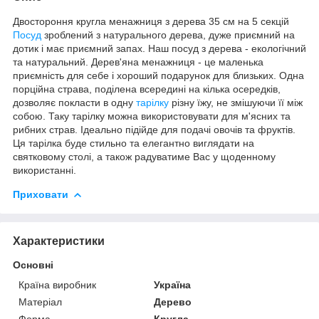
Двостороння кругла менажниця з дерева 35 см на 5 секцій
Посуд
зроблений з натурального дерева, дуже приємний на
дотик і має приємний запах. Наш посуд з дерева - екологічний
та натуральний. Дерев'яна менажниця - це маленька
приємність для себе і хороший подарунок для близьких. Одна
порційна страва, поділена всередині на кілька осередків,
дозволяє покласти в одну
тарілку
різну їжу, не змішуючи її між
собою. Таку тарілку можна використовувати для м'ясних та
рибних страв. Ідеально підійде для подачі овочів та фруктів.
Ця тарілка буде стильно та елегантно виглядати на
святковому столі, а також радуватиме Вас у щоденному
використанні.
Приховати
Характеристики
Основні
Країна виробник
Україна
Матеріал
Дерево
Форма
Кругла