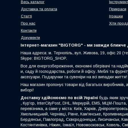
Весь каталог
Інструмен
Доставка та оплата
Прикраси
Статті
Іграшки
Про нас
Хіти прод
Контакти
Документи
Інтернет-магазин "BIGTORG" - ми завжди ближче д
Наша адреса: м. Тернопіль, вул. Живова, 19, офіс 20 (те
Skype: BIGTORG_SHOP.
Все для енергозбереження, економні обігрівачі та надій
и, саду й господарства, роботи й офісу. Меблі та фурніт
аксесуари. Подарунки та сувеніри на всі випадки життя!
Наш магазин пропонує товари від багатьох виробників, 
виборі!
Доставку здійснюємо по всій Україні
будь яким зруч
, Кур'єр, InterCityPost, DHL, Меркурій, EMS, МЦМ-Пошта,
перевізника, а саме у міста: Київ, Харків, Дніпропетровс
Хмельницький, Чернівці, Рівне, Кам'янське, Кропивницьки
Бердянськ, Павлоград, Сєвєродонецьк, Лисичанськ, Кам
Костянтинівка, Ніжин, Ізмаїл, Новомосковськ, Ковель, С