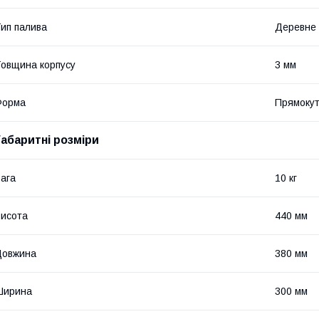
ип палива
Деревне 
овщина корпусу
3 мм
Форма
Прямоку
Габаритні розміри
ага
10 кг
исота
440 мм
Довжина
380 мм
Ширина
300 мм