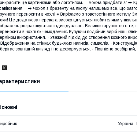
рикрасити це картинками або логотипом. ⠀ можна придбати з: ➡️ К
равіювання ⠀ ➡️ Чохол з брезенту на якому напишемо все, що завг
ручного переносити в чoхлі 🔸Вирізаємо з товстостінного металу 3м
оки! Це додаткова перевага високо цінується любителями унікальн
ображень розраховується індивідуально. Великою зручністю є те, 
ереносити в чохлі як чемоданчик. Купуючи подібний виріб наш клієн
ерміном використання. · Уважний підхід до створення кожного виро
 Відображення на стінках будь-яких написів, символів. · Конструкція
берігає зовнішній вигляд і не деформується. · Повністю розбірний,
арактеристики
Основні
иробник
Україна 