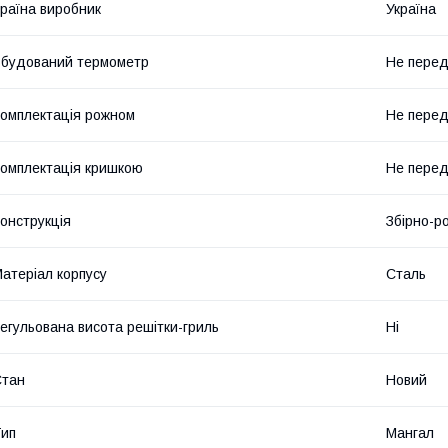
раїна виробник
Україна
будований термометр
Не пере
омплектація рожном
Не пере
омплектація кришкою
Не пере
онструкція
Збірно-р
атеріал корпусу
Сталь
егульована висота решітки-гриль
Ні
Стан
Новий
ип
Мангал