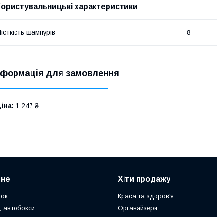
Користувальницькі характеристики
істкість шампурів
8
нформація для замовлення
іна:
1 247 ₴
рне
Хіти продажу
зок
Краса та здоров'я
, автобокси
Органайзери