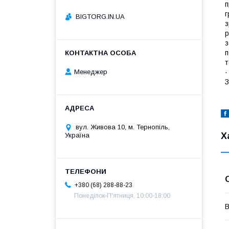
п
г
BIGTORG.IN.UA
з
р
з
п
т
·
Менеджер
З
вул. Живова 10, м. Тернопіль,
Х
Україна
+380 (68) 288-88-23
Понеділок-П'ятниця, 10:00-18:00
В