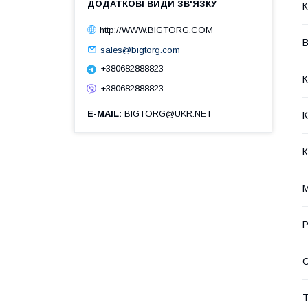
К
http://WWW.BIGTORG.COM
В
sales@bigtorg.com
+380682888823
К
+380682888823
E-MAIL
BIGTORG@UKR.NET
К
К
М
Р
Т