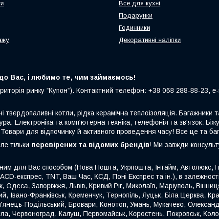
ти
Все для кухні
Подарунки
Годинники
ажу
Декоративні наліпки
о Вас, і любимо те, чим займаємось!
риторія ринку "Купон"). Контактний телефон: +38 068 288-88-23, e-m
ні твердопаливні котли, рідка керамічна теплоізоляція. Багажники
ура. Електроніка та комп'ютерна техніка, телефонія та зв'язок. Біжу
 Товари для відпочинку й активного проведення часу! Все це та ба
але тільки
перевірених та відомих брендів
! Ми завжди консуль
ним для Вас способом (Нова Пошта, Укрпошта, Інтайм, Автолюкс, Гю
 ACD-експрес, TNT, Ваш Час, КСД, Поні Експрес та ін.), в залежнос
ьк, Одеса, Запоріжжя, Львів, Кривий Ріг, Миколаїв, Маріуполь, Вінн
й, Івано-Франківськ, Кременчук, Тернопіль, Луцьк, Біла Церква, Кр
'янець-Подільський, Бровари, Конотоп, Умань, Мукачево, Олександр
міла, Червоноград, Калуш, Первомайськ, Коростень, Покровськ, Кол