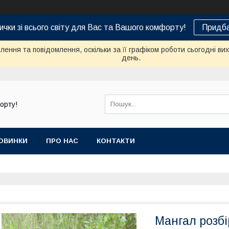
ички зі всього світу для Вас та Вашого комфорту!
Придба
ення та повідомлення, оскільки за її графіком роботи сьогодні в
день.
орту!
ОВИНКИ
ПРО НАС
КОНТАКТИ
Мангал розб