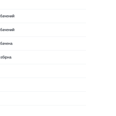
дбачений
дбачений
дбачена
озбірна