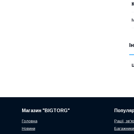
М
І
Ц
Магазин "BIGTORG"
Популя
Головна
Рації, зв'я
Новини
Багажники