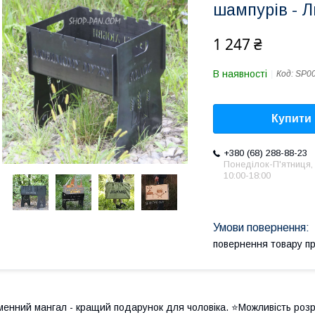
шампурів - 
1 247 ₴
В наявності
Код:
SP0
Купити
+380 (68) 288-88-23
Понеділок-П'ятниця,
10:00-18:00
повернення товару п
менний мангал - кращий подарунок для чоловіка. ⭐️Можливість роз