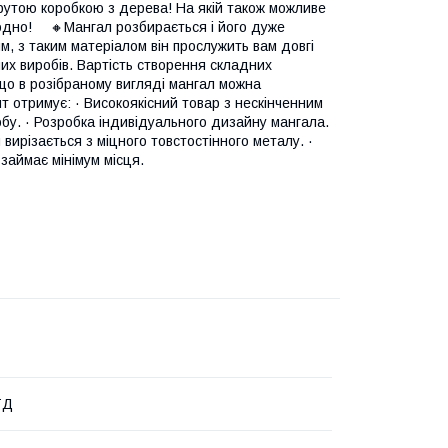
рутою коробкою з дерева! На якій також можливе
одно! ⠀ 🔸Мангал розбирається і його дуже
м, з таким матеріалом він прослужить вам довгі
их виробів. Вартість створення складних
що в розібраному вигляді мангал можна
т отримує: · Високоякісний товар з нескінченним
бу. · Розробка індивідуального дизайну мангала.
 вирізається з міцного товстостінного металу. ·
 займає мінімум місця.
ТД