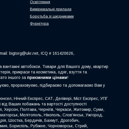
Освітлення
Вимірювальні прилади
Боротьба зі шкідниками
Фурнітура
ail: bigtorg@ukr.net, ICQ # 161420626,
 та вантажні автобокси. Товари для Вашого дому, квартир
терія, прикраси та косметика, одяг, взуття та
гато іншого за
приємними цінами
!
туємо, прораховуємо, підбираємо та допомагаємо Вам у
нсел, Нічний Експрес, САТ, Делівері, Міст Експрес, УПГ
ті від Ваших побажань та вартості доступності
иця, Херсон, Полтава, Чернігів, Черкаси, Житомир, Суми,
аматорськ, Мелітополь, Нікополь, Слов'янськ, Ужгород,
ія, Шостка, Бердичів, Бахмут, Дрогобич,
омия, Бориспіль, Рубіжне, Чорноморськ, Стрий,