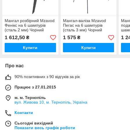
Мангал розбірний Mzavod
Мангал-валіза Mzavod
Манг
Фенікс на 6 шампурів
Пегас на 6 шампурів
пода
(сталь 2 мм) Чорний
(сталь 3 мм) Чорний
шамп
1 612,50
1 575
1 2
₴
₴
Купити
Купити
Про нас
90% позитивних з 90 відгуків за рік
Працює з 27.01.2015
м. м. Тернопіль
вул. Живова 10, м. Тернопіль, Україна
Контакти
Сьогодні вихідний
Показати весь графік роботи