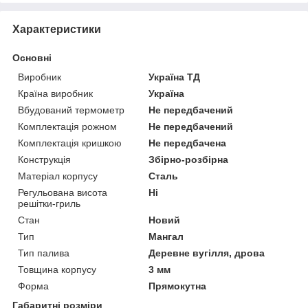
Характеристики
Основні
Виробник
Україна ТД
Країна виробник
Україна
Вбудований термометр
Не передбачений
Комплектація рожном
Не передбачений
Комплектація кришкою
Не передбачена
Конструкція
Збірно-розбірна
Матеріал корпусу
Сталь
Регульована висота
Ні
решітки-гриль
Стан
Новий
Тип
Мангал
Тип палива
Деревне вугілля, дрова
Товщина корпусу
3 мм
Форма
Прямокутна
Габаритні розміри