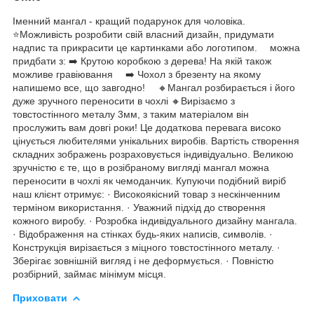
Іменний мангал - кращий подарунок для чоловіка.
⭐️Можливість розробити свій власний дизайн, придумати
надпис та прикрасити це картинками або логотипом. ⠀ можна
придбати з: ➡️ Крутою коробкою з дерева! На якій також
можливе гравіювання ⠀ ➡️ Чохол з брезенту на якому
напишемо все, що завгодно! ⠀ 🔸Мангал розбирається і його
дуже зручного переносити в чoхлі 🔸Вирізаємо з
товстостінного металу 3мм, з таким матеріалом він
прослужить вам довгі роки! Це додаткова перевага високо
цінується любителями унікальних виробів. Вартість створення
складних зображень розраховується індивідуально. Великою
зручністю є те, що в розібраному вигляді мангал можна
переносити в чохлі як чемоданчик. Купуючи подібний виріб
наш клієнт отримує: · Високоякісний товар з нескінченним
терміном використання. · Уважний підхід до створення
кожного виробу. · Розробка індивідуального дизайну мангала.
· Відображення на стінках будь-яких написів, символів. ·
Конструкція вирізається з міцного товстостінного металу. ·
Зберігає зовнішній вигляд і не деформується. · Повністю
розбірний, займає мінімум місця.
Приховати