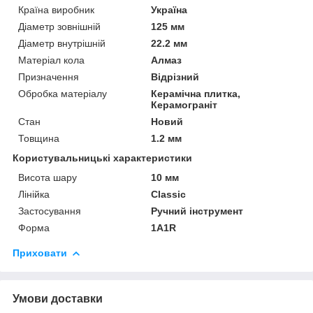
Країна виробник
Україна
Діаметр зовнішній
125 мм
Діаметр внутрішній
22.2 мм
Матеріал кола
Алмаз
Призначення
Відрізний
Обробка матеріалу
Керамічна плитка,
Керамограніт
Стан
Новий
Товщина
1.2 мм
Користувальницькі характеристики
Висота шару
10 мм
Лінійка
Сlassic
Застосування
Ручний інструмент
Форма
1A1R
Приховати
Умови доставки