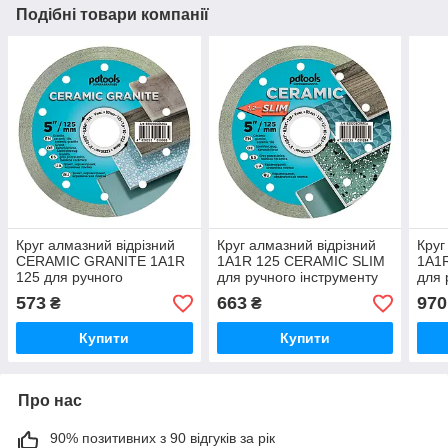
Подібні товари компанії
Круг алмазний вiдрiзний
Круг алмазний вiдрiзний
Круг
СERAMIC GRANITE 1A1R
1A1R 125 CERAMIC SLIM
1A1
125 для ручного
для ручного інструменту
для 
інструменту
573
663
970
₴
₴
Купити
Купити
Про нас
90% позитивних з 90 відгуків за рік