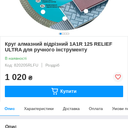
Круг алмазний вiдрiзний 1A1R 125 RELIEF
ULTRA для ручного інструменту
В наявності
Код: 820205RLFU
Роздріб
1 020
₴
Купити
Опис
Характеристики
Доставка
Оплата
Умови п
Опис