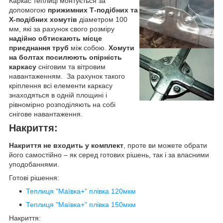
Каркас теплиці монтується за
допомогою
прижимних Т-подібних та
Х-подібних хомутів
діаметром 100
мм, які за рахунок свого розміру
надійно обтискають місце
приєднання труб
між собою.
Хомути
на болтах посилюють опірність
каркасу
сніговим та вітровим
навантаженням. За рахунок такого
кріплення всі елементи каркасу
знаходяться в одній площині і
рівномірно розподіляють на собі
снігове навантаження.
Накриття:
Накриття не входить у комплект
, проте ви можете обрати
його самостійно – як серед готових рішень, так і за власними
уподобаннями.
Готові рішення:
Теплиця "Маївка+" плівка 120мкм
Теплиця "Маївка+" плівка 150мкм
Накриття: