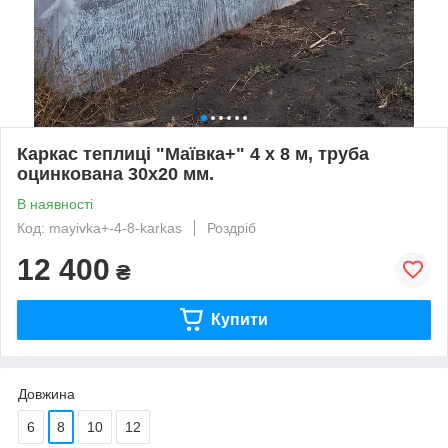
Каркас теплиці "Маївка+" 4 х 8 м, труба
оцинкована 30х20 мм.
В наявності
Код: mayivka+-4-8-karkas
Роздріб
12 400
₴
Купити
Довжина
6
8
10
12