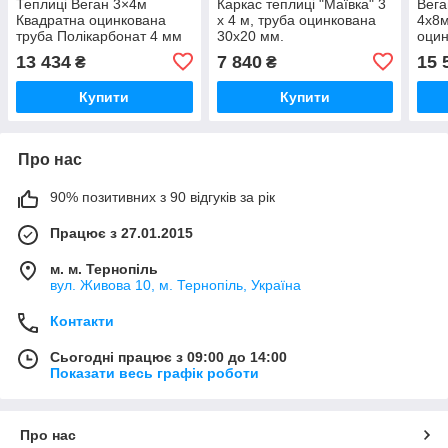
Теплиці Веган 3×4м
Каркас теплиці "Маївка" 3
Вега
Квадратна оцинкована
х 4 м, труба оцинкована
4х8м
труба Полікарбонат 4 мм
30х20 мм.
оцин
bigtorg.in.ua
150м
13 434
7 840
15 
₴
₴
Купити
Купити
Про нас
90% позитивних з 90 відгуків за рік
Працює з 27.01.2015
м. м. Тернопіль
вул. Живова 10, м. Тернопіль, Україна
Контакти
Сьогодні працює з 09:00 до 14:00
Показати весь графік роботи
Про нас