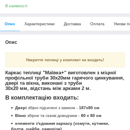
В наявності
Опис
Характеристики
Доставка
Оплата
Умови п
Опис
Накриття теплиці у комплект не входить!
Каркас теплиці "
Маївка+
" виготовлен з міцної
профільної труби 30х20мм гарячого цинкування,
д
вері та вікна
, виконані з труби
30х20
мм,
відстань між арками 2 м.
В комплектацію входить:
Двері
збірні підсилені з замком -
187х80 см
Вікно
збірне та газові доводчики -
80 х 80 см
елементи з'єднання каркасу (хомути, кутники,
болти, шайби, саморізи)