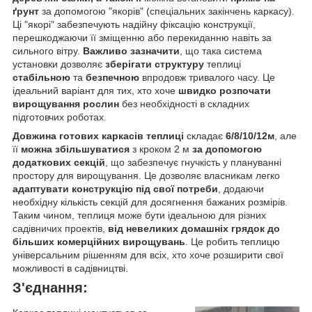
ґрунт
за допомогою "якорів" (спеціальних закінчень каркасу).
Ці "якорі" забезпечують надійну фіксацію конструкції,
перешкоджаючи її зміщенню або перекиданню навіть за
сильного вітру.
Важливо зазначити
, що така система
установки дозволяє
зберігати структуру
теплиці
стабільною
та
безпечною
впродовж тривалого часу. Це
ідеальний варіант для тих, хто хоче
швидко розпочати
вирощування рослин
без необхідності в складних
підготовчих роботах.
Довжина готових каркасів теплиці
складає
6/8/10/12м
, але
її
можна збільшуватися
з кроком 2 м
за допомогою
додаткових секцій
, що забезпечує гнучкість у плануванні
простору для вирощування. Це дозволяє власникам легко
адаптувати конструкцію під свої потреби
, додаючи
необхідну кількість секцій для досягнення бажаних розмірів.
Таким чином, теплиця може бути ідеальною для різних
садівничих проектів,
від невеликих домашніх грядок до
більших комерційних вирощувань
. Це робить теплицю
універсальним рішенням для всіх, хто хоче розширити свої
можливості в садівництві.
З'єднання: