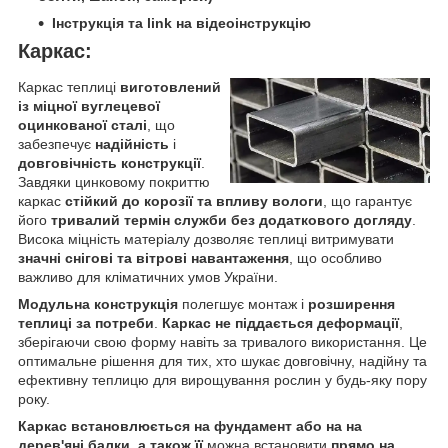
Інструкція та link на відеоінструкцію
Каркас:
Каркас теплиці
виготовлений
із міцної вуглецевої
оцинкованої сталі
, що
забезпечує
надійність
і
довговічність конструкції
.
Завдяки цинковому покриттю
каркас
стійкий до корозії та впливу вологи
, що гарантує
його
тривалий термін служби без додаткового догляду
.
Висока міцність матеріалу дозволяє теплиці витримувати
значні снігові та вітрові навантаження
, що особливо
важливо для кліматичних умов України.
Модульна конструкція
полегшує монтаж і
розширення
теплиці за потреби
.
Каркас не піддається деформації
,
зберігаючи свою форму навіть за тривалого використання. Це
оптимальне рішення для тих, хто шукає довговічну, надійну та
ефективну теплицю для вирощування рослин у будь-яку пору
року.
Каркас встановлюється на фундамент або на на
дерев'яні балки, а також її
можна встановити
прямо на