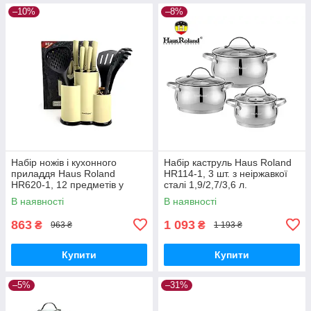
–10%
–8%
Набір ножів і кухонного
Набір каструль Haus Roland
приладдя Haus Roland
HR114-1, 3 шт. з неіржавкої
HR620-1, 12 предметів у
сталі 1,9/2,7/3,6 л.
підставці. Бежево-чорний
Сріблястий (HR114-1)
В наявності
В наявності
(HR620-1)
863
1 093
₴
₴
963 ₴
1 193 ₴
Купити
Купити
–5%
–31%