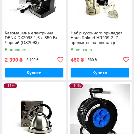
Кавомашина електрична
Набір кухонного приладдя
DENX DX2093 1,6 л 850 Вт.
Haus Roland HR909-2, 7
Чорний (DX2093)
предметів на підставці.
Золотий (HR909-2)
В наявності
В наявності
2 390
460
₴
₴
2 490 ₴
560 ₴
Купити
Купити
–11%
–19%