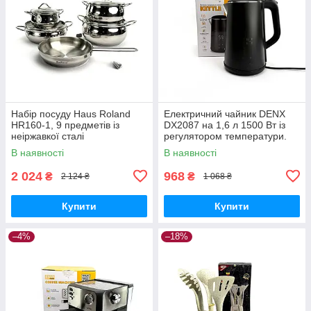
Набір посуду Haus Roland
Електричний чайник DENX
HR160-1, 9 предметів із
DX2087 на 1,6 л 1500 Вт із
неіржавкої сталі
регулятором температури.
1,8/3,1/3,6/5,4/2,3 л.
Чорний (DX2087)
В наявності
В наявності
Сріблястий (HR160-1)
2 024
968
₴
₴
2 124 ₴
1 068 ₴
Купити
Купити
–4%
–18%