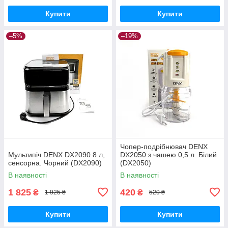
Купити
Купити
–5%
–19%
Чопер-подрібнювач DENX
Мультипіч DENX DX2090 8 л,
DX2050 з чашею 0,5 л. Білий
сенсорна. Чорний (DX2090)
(DX2050)
В наявності
В наявності
1 825
420
₴
₴
1 925 ₴
520 ₴
Купити
Купити