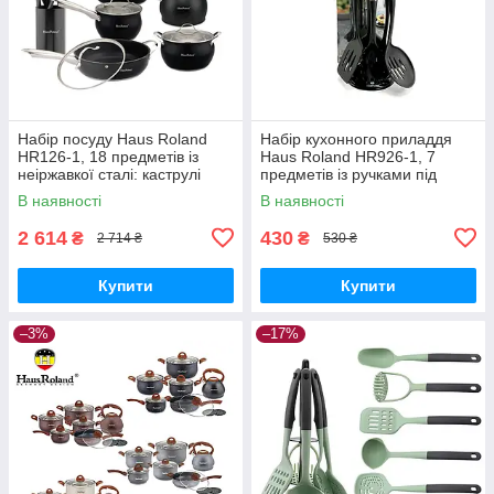
Набір посуду Haus Roland
Набір кухонного приладдя
HR126-1, 18 предметів із
Haus Roland HR926-1, 7
неіржавкої сталі: каструлі
предметів із ручками під
3,6/6,0 л, ківш 1,9 л,
дерево. Чорний (HR926-1)
В наявності
В наявності
сковорода 2,9 л, чайник 3,0 (
2 614
430
₴
₴
2 714 ₴
530 ₴
Купити
Купити
–3%
–17%