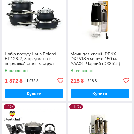
Набір посуду Haus Roland
Млин для спецій DENX
HR126-2, 8 предметів із
DX2518 з чашею 150 мл,
неіржавкої сталі: каструлі
АААХ6. Чорний (DX2518)
3,6/6,1 л, ківш 1,9 л,
В наявності
В наявності
сковорода 2,9 л, з чорним
(HR1
1 872
218
₴
₴
1 972 ₴
318 ₴
Купити
Купити
–4%
–19%