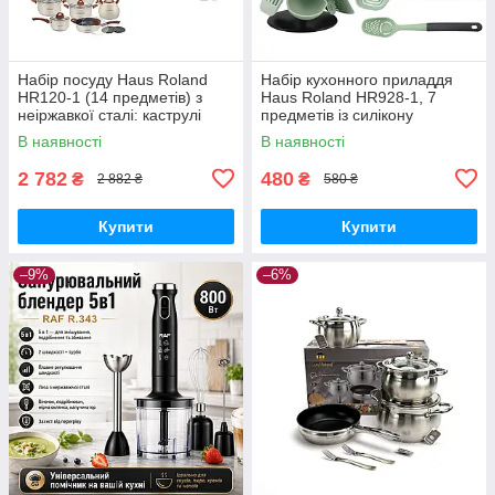
Набір посуду Haus Roland
Набір кухонного приладдя
HR120-1 (14 предметів) з
Haus Roland HR928-1, 7
неіржавкої сталі: каструлі
предметів із силікону
2,6/3,6/6,1 л; ківш 1,9 л;
В наявності
В наявності
сковорода 2,9 л; чайник
2 782
480
₴
₴
2 882 ₴
580 ₴
Купити
Купити
–9%
–6%