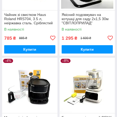
Чайник зі свистком Haus
Якісний подовжувач на
Roland HRS704, 3.5 л,
котушці для саду 2х1,5 30м
неіржавка сталь. Сріблястий
"СВІТЛОПРИЛАД"
(HRS704)
В наявності
В наявності
785
1 295
₴
₴
885 ₴
1 600 ₴
Купити
Купити
–4%
–8%