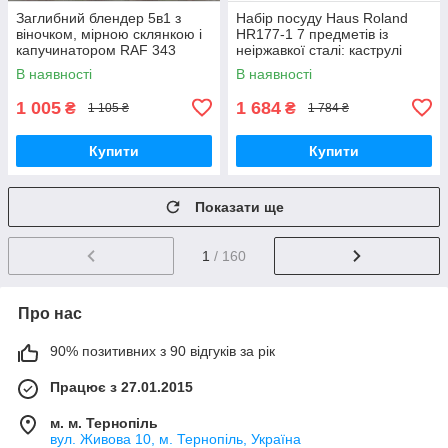
Заглибний блендер 5в1 з
Набір посуду Haus Roland
віночком, мірною склянкою і
HR177-1 7 предметів із
капучинатором RAF 343
неіржавкої сталі: каструлі
800W
2,9/3,9/6,5 л, сковорода 2,9 л.
В наявності
В наявності
Сріблястий (HR177-1)
1 005
1 684
₴
₴
1 105 ₴
1 784 ₴
Купити
Купити
Показати ще
1
/ 160
Про нас
90% позитивних з 90 відгуків за рік
Працює з 27.01.2015
м. м. Тернопіль
вул. Живова 10, м. Тернопіль, Україна