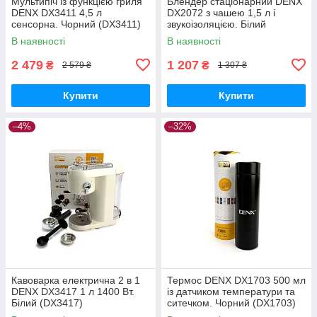
Мультипіч із функцією гриля
Блендер стаціонарний DENX
DENX DX3411 4,5 л
DX2072 з чашею 1,5 л і
сенсорна. Чорний (DX3411)
звукоізоляцією. Білий
(DX2072)
В наявності
В наявності
2 479
1 207
₴
₴
2 579 ₴
1 307 ₴
Купити
Купити
–4%
–32%
Кавоварка електрична 2 в 1
Термос DENX DX1703 500 мл
DENX DX3417 1 л 1400 Вт.
із датчиком температури та
Білий (DX3417)
ситечком. Чорний (DX1703)