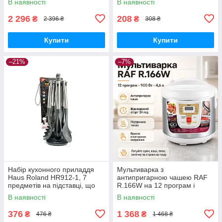
В наявності
В наявності
2 296
208
₴
₴
2 396 ₴
308 ₴
Купити
Купити
–21%
–7%
Набір кухонного приладдя
Мультиварка з
Haus Roland HR912-1, 7
антипригарною чашею RAF
предметів на підставці, що
R.166W на 12 програм і
обертається. Сірий (HR912-
потужністю 900 Вт Біла
В наявності
В наявності
1)
376
1 368
₴
₴
476 ₴
1 468 ₴